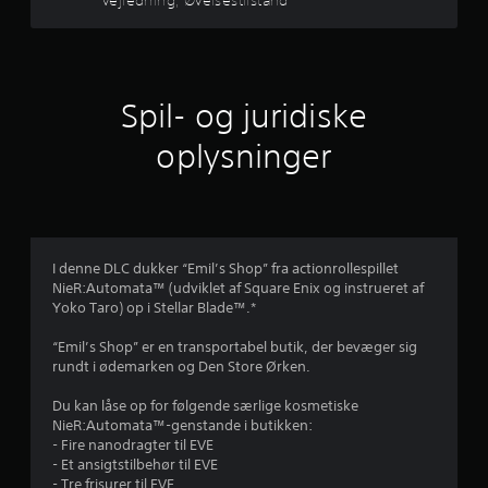
j
n
u
D
n
k
u
e
e
h
a
k
l
n
u
a
r
l
h
r
n
e
ø
Spil- og juridiske
t
r
n
e
r
i
e
e
l
oplysninger
d
g
e
s
e
u
e
h
m
c
r
t
e
e
e
r
l
r
n
u
y
e
e
n
v
k
u
I denne DLC dukker “Emil’s Shop” fra actionrollespillet
t
d
e
p
d
NieR:Automata™ (udviklet af Square Enix og instrueret af
e
j
å
f
Yoko Taro) op i Stellar Blade™.*
a
r
e
k
o
n
F
r
n
“Emil’s Shop” er en transportabel butik, der bevæger sig
f
r
i
d
rundt i ødemarken og Den Store Ørken.
a
u
g
r
p
f
n
u
i
Du kan låse op for følgende særlige kosmetiske
p
d
r
n
NieR:Automata™-genstande i butikken:
e
t
e
e
g
- Fire nanodragter til EVE
o
r
r
e
- Et ansigtstilbehør til EVE
m
m
,
D
n
- Tre frisurer til EVE