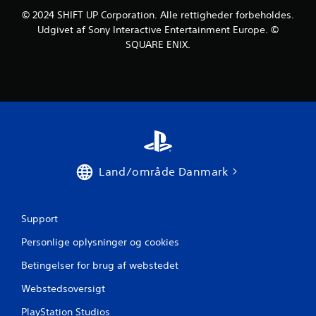
e
e
a
e
© 2024 SHIFT UP Corporation. Alle rettigheder forbeholdes.
m
t
t
Udgivet af Sony Interactive Entertainment Europe. ©
o
r
c
r
SQUARE ENIX.
d
y
h
b
k
e
a
k
p
g
e
r
g
h
o
r
u
m
u
r
p
n
t
t
d
i
s
e
g
p
Land/område Danmark
n
t
å
.
p
s
å
k
k
æ
Support
V
n
r
i
a
m
Personlige oplysninger og cookies
s
p
e
u
Betingelser for brug af webstedet
p
n
e
e
i
Webstedsoversigt
r
n
l
e
d
k
PlayStation Studios