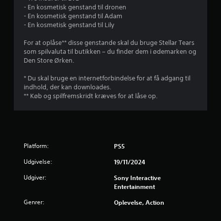
d
f
u
s
- En kosmetisk genstand til dronen
i
s
j
k
n
- En kosmetisk genstand til Adam
g
e
a
i
- En kosmetisk genstand til Lily
.
t
n
n
v
d
s
e
For at oplåse** disse genstande skal du bruge Stellar Tears
j
e
p
a
som spilvaluta til butikken – du finder dem i ødemarken og
r
i
u
Den Store Ørken.
e
,
l
f
e
l
o
* Du skal bruge en internetforbindelse for at få adgang til
l
r
e
r
indhold, der kan downloades.
e
s
h
** Køb og spilfremskridt kræves for at låse op.
m
n
p
u
e
i
r
n
l
t
e
t
l
i
e
e
g
r
Platform:
PS5
r
t
e
o
o
h
f
Udgivelse:
19/11/2024
g
g
a
i
f
n
r
Udgiver:
Sony Interactive
n
l
d
Entertainment
t
y
l
a
e
t
i
Genrer:
Oplevelse, Action
r
t
n
1
a
e
g