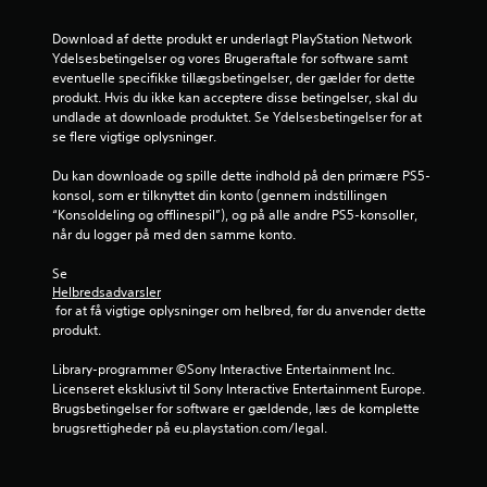
k
r
e
6
t
u
r
Download af dette produkt er underlagt PlayStation Network 
i
n
(
Ydelsesbetingelser og vores Brugeraftale for software samt 
8
v
d
h
eventuelle specifikke tillægsbetingelser, der gælder for dette 
e
t
a
produkt. Hvis du ikke kan acceptere disse betingelser, skal du 
1
o
i
n
undlade at downloade produktet. Se Ydelsesbetingelser for at 
b
m
d
se flere vigtige oplysninger.
v
j
e
l
e
n
i
Du kan downloade og spille dette indhold på den primære PS5-
u
k
u
n
konsol, som er tilknyttet din konto (gennem indstillingen 
t
e
g
“Konsoldeling og offlinespil”), og på alle andre PS5-konsoller, 
r
e
r
e
når du logger på med den samme konto.
r
n
r
d
e
e
,
Se 
r
u
h
Helbredsadvarsler
e
l
d
v
 for at få vigtige oplysninger om helbred, før du anvender dette 
e
e
o
produkt.
r
t
n
r
t
a
d
Library-programmer ©Sony Interactive Entertainment Inc. 
i
e
t
u
Licenseret eksklusivt til Sony Interactive Entertainment Europe. 
r
s
s
Brugsbetingelser for software er gældende, læs de komplette 
e
n
k
k
brugsrettigheder på eu.playstation.com/legal.
a
u
a
t
g
l
l
s
l
m