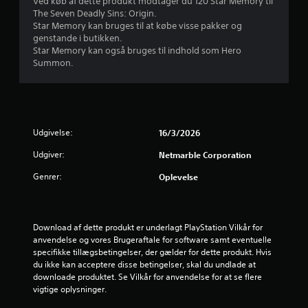
Ved køb af dette produkt modtager du 120 Star Memory til
i
D
e
l
The Seven Deadly Sins: Origin.
f
u
r
l
Star Memory kan bruges til at købe visse pakker og
i
k
v
genstande i butikken.
e
k
a
Star Memory kan også bruges til indhold som Hero
i
k
d
n
Summon.
e
b
t
r
o
r
e
e
p
a
k
d
l
t
u
s
y
c
i
t
s
e
Udgivelse:
16/3/2026
o
e
n
r
n
r
i
Udgiver:
Netmarble Corporation
e
(
n
D
u
g
b
Genrer:
u
Oplevelse
d
e
k
a
f
r
a
s
o
t
n
i
r
i
s
Download af dette produkt er underlagt PlayStation Vilkår for 
d
s
l
p
anvendelse og vores Brugeraftale for software samt eventuelle 
r
)
a
i
specifikke tillægsbetingelser, der gælder for dette produkt. Hvis 
i
S
n
l
du ikke kan acceptere disse betingelser, skal du undlade at 
n
p
d
l
downloade produktet. Se Vilkår for anvendelse for at se flere 
g
i
r
e
vigtige oplysninger.
e
l
e
s
n