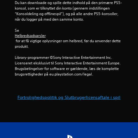
l
s
p
Du kan downloade og spille dette indhold på den primære PS5-
s
e
p
i
konsol, som er tilknyttet din konto (gennem indstillingen 
n
t
i
l
“Konsoldeling og offlinespil”), og på alle andre PS5-konsoller, 
i
o
l
l
når du logger på med den samme konto.
v
m
l
e
e
f
e
t
Se 
a
a
r
u
Helbredsadvarsler
u
t
e
 for at få vigtige oplysninger om helbred, før du anvender dette 
d
f
t
p
produkt.
e
o
e
å
n
r
r
d
Library-programmer ©Sony Interactive Entertainment Inc. 
a
h
h
e
Licenseret eksklusivt til Sony Interactive Entertainment Europe. 
t
u
j
r
Brugsbetingelser for software er gældende, læs de komplette 
s
r
æ
e
brugsrettigheder på eu.playstation.com/legal.
l
t
l
s
å
i
p
H
c
g
e
U
o
e
u
D
n
Fortrolighedspolitik og Slutbrugerlicensaftale i spil
h
n
e
t
a
d
l
r
n
e
l
o
d
r
e
l
l
t
r
l
i
e
k
e
n
k
o
r
g