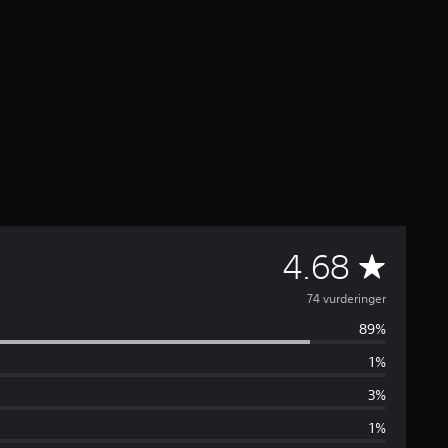
G
4.68
e
74 vurderinger
89%
n
1%
n
3%
e
1%