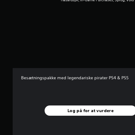
t
j
e
r
n
e
r
u
d
a
f
f
e
Besætningspakke med legendariske pirater PS4 & PS5
m
s
t
j
e
r
Log på for at vurdere
n
e
r
f