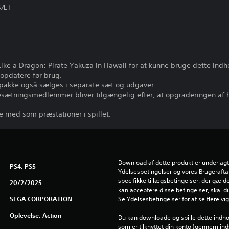
SÆT
Like a Dragon: Pirate Yakuza in Hawaii for at kunne bruge dette indh
opdatere før brug.
 pakke også sælges i separate sæt og udgaver.
ætningsmedlemmer bliver tilgængelig efter, at opgraderingen af h
ke med som præstationer i spillet.
Download af dette produkt er underlagt
PS4, PS5
Ydelsesbetingelser og vores Brugeraftal
specifikke tillægsbetingelser, der gælder
20/2/2025
kan acceptere disse betingelser, skal d
SEGA CORPORATION
Se Ydelsesbetingelser for at se flere vi
Oplevelse, Action
Du kan downloade og spille dette indho
som er tilknyttet din konto (gennem inds