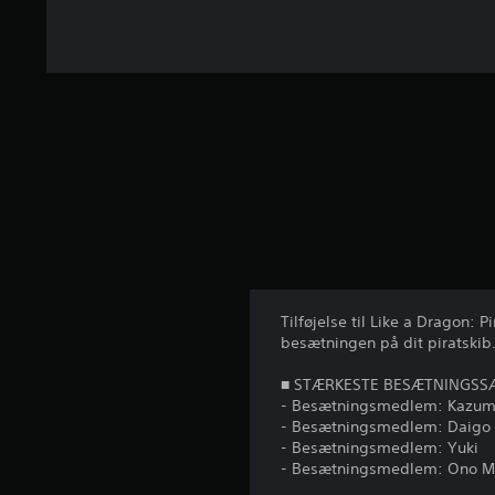
r
a
7
4
v
u
r
d
e
r
i
n
g
e
r
Tilføjelse til Like a Dragon:
besætningen på dit piratskib
■ STÆRKESTE BESÆTNINGSS
- Besætningsmedlem: Kazum
- Besætningsmedlem: Daigo
- Besætningsmedlem: Yuki
- Besætningsmedlem: Ono M