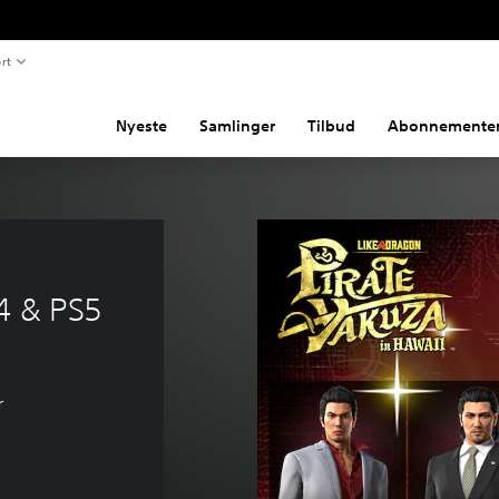
rt
Nyeste
Samlinger
Tilbud
Abonnemente
 
4 & PS5
r