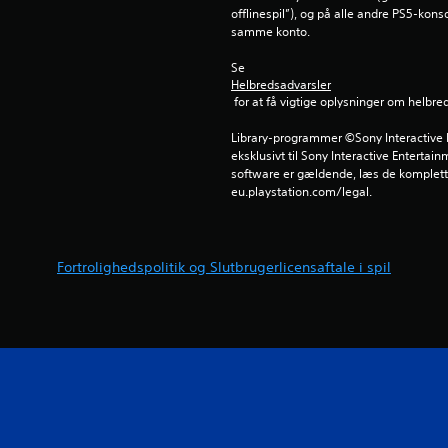
offlinespil”), og på alle andre PS5-kons
samme konto.
Se 
Helbredsadvarsler
 for at få vigtige oplysninger om helbre
Library-programmer ©Sony Interactive E
eksklusivt til Sony Interactive Entertai
software er gældende, læs de komplette
eu.playstation.com/legal.
Fortrolighedspolitik og Slutbrugerlicensaftale i spil