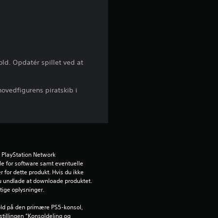
d
e
r
old. Opdatér spillet ved at
i
ovedfigurens piratskib i
n
g
e
 PlayStation Network 
r
e for software samt eventuelle 
 for dette produkt. Hvis du ikke 
4
u undlade at downloade produktet. 
gtige oplysninger.
.
ld på den primære PS5-konsol, 
tillingen “Konsoldeling og 