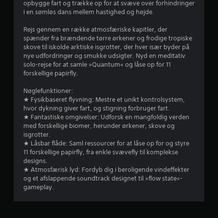
n
opbygge fart og trække op for at svæve over forhindringer
t
r
i en sømløs dans mellem hastighed og højde.
i
d
n
Rejs gennem en række atmosfæriske kapitler, der
s
spænder fra brændende tørre ørkener og frodige tropiske
g
skove til iskolde arktiske isgrotter, der hver især byder på
e
r
nye udfordringer og smukke udsigter. Nyd en meditativ
æ
solo-rejse for at samle »Quantum« og låse op for 11
r
n
forskellige papirfly.
s
u
e
Nøglefunktioner:
.
★ Fysikbaseret flyvning: Mestre et unikt kontrolsystem,
d
hvor dykning giver fart, og stigning forbruger fart.
★ Fantastiske omgivelser: Udforsk en mangfoldig verden
a
K
med forskellige biomer, herunder ørkener, skove og
a
isgrotter.
f
n
★ Låsbar flåde: Saml ressourcer for at låse op for og styre
s
11 forskellige papirfly, fra enkle svævefly til komplekse
f
p
designs.
i
★ Atmosfærisk lyd: Fordyb dig i beroligende vindeffekter
e
l
og et afslappende soundtrack designet til »flow state«-
gameplay.
l
m
e
s
s
u