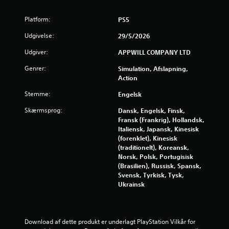
d
t
Platform:
e
PS5
j
n
Udgivelse:
29/5/2026
b
e
e
Udgiver:
APPWILL COMPANY LTD
v
r
Genrer:
Simulation, Afslapning,
æ
Action
g
n
e
Stemme:
Engelsk
l
e
Skærmsprog:
Dansk, Engelsk, Finsk,
s
Fransk (Frankrig), Hollandsk,
e
r
Italiensk, Japansk, Kinesisk
s
(forenklet), Kinesisk
f
k
(traditionelt), Koreansk,
o
Norsk, Polsk, Portugisisk
r
n
(Brasilien), Russisk, Spansk,
t
Svensk, Tyrkisk, Tysk,
a
r
Ukrainsk
o
6
l
D
v
Download af dette produkt er underlagt PlayStation Vilkår for 
u