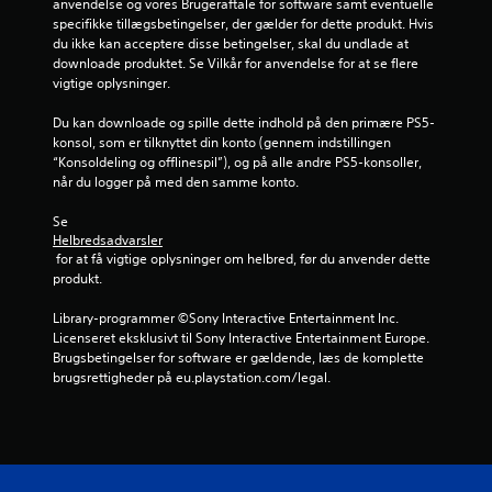
anvendelse og vores Brugeraftale for software samt eventuelle 
k
u
specifikke tillægsbetingelser, der gælder for dette produkt. Hvis 
a
du ikke kan acceptere disse betingelser, skal du undlade at 
n
r
downloade produktet. Se Vilkår for anvendelse for at se flere 
s
vigtige oplysninger.
p
d
i
Du kan downloade og spille dette indhold på den primære PS5-
l
e
konsol, som er tilknyttet din konto (gennem indstillingen 
l
“Konsoldeling og offlinespil”), og på alle andre PS5-konsoller, 
e
r
når du logger på med den samme konto.
s
p
i
Se 
i
Helbredsadvarsler
l
 for at få vigtige oplysninger om helbred, før du anvender dette 
n
l
produkt.
e
g
t
Library-programmer ©Sony Interactive Entertainment Inc. 
u
Licenseret eksklusivt til Sony Interactive Entertainment Europe. 
e
d
Brugsbetingelser for software er gældende, læs de komplette 
e
brugsrettigheder på eu.playstation.com/legal.
r
n
a
t
b
r
u