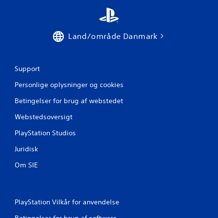
g
e
b
e
Land/område Danmark
v
æ
g
e
Support
l
Personlige oplysninger og cookies
s
e
Betingelser for brug af webstedet
s
k
Webstedsoversigt
o
n
PlayStation Studios
t
r
Juridisk
o
l
Om SIE
.
K
PlayStation Vilkår for anvendelse
a
n
Betingelser for brug af software