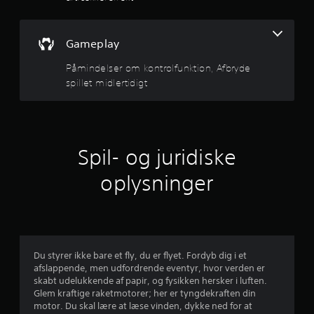
i
t
l
n
p
)
å
.
Gameplay
g
k
n
Påmindelser om kontrolfunktion, Afbryde
e
a
spillet midlertidigt
p
r
p
e
4
r
e
.
l
Spil- og juridiske
l
3
e
oplysninger
r
3
i
n
s
d
e
n
t
Du styrer ikke bare et fly, du er flyet. Fordyb dig i et
f
afslappende, men udfordrende eventyr, hvor verden er
o
j
skabt udelukkende af papir, og fysikken hersker i luften.
r
Glem kraftige raketmotorer; her er tyngdekraften din
e
e
motor. Du skal lære at læse vinden, dykke ned for at