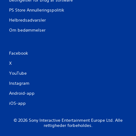
s
PS Store Annulleringspolitik
p
i
Helbredsadvarsler
l
l
Om bedømmelser
e
s
u
d
Facebook
e
X
n
t
YouTube
o
Instagram
u
c
Android-app
h
-
iOS-app
k
o
n
© 2026 Sony Interactive Entertainment Europe Ltd. Alle
rettigheder forbeholdes.
t
r