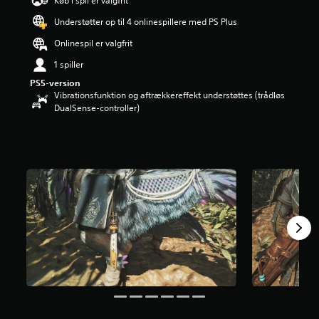
Køb i spil er valgfrit
i
Understøtter op til 4 onlinespillere med PS Plus
n
g
Onlinespil er valgfrit
e
r
1 spiller
4
PS5-version
.
Vibrationsfunktion og aftrækkereffekt understøttes (trådløs
4
DualSense-controller)
2
s
t
j
e
r
n
e
r
u
d
a
f
f
e
m