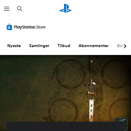
S
ø
g
Nyeste
Samlinger
Tilbud
Abonnementer
Genne