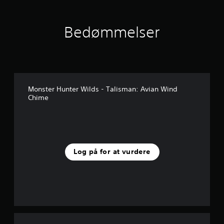
s
t
j
Bedømmelser
e
r
n
e
r
f
r
Monster Hunter Wilds - Talisman: Avian Wind
a
Chime
7
3
v
u
r
d
Log på for at vurdere
e
r
i
n
g
e
r