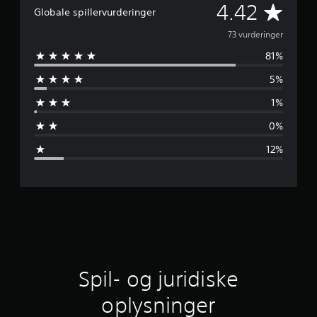
G
4.42
Globale spillervurderinger
e
73 vurderinger
81%
n
5%
n
1%
e
0%
m
12%
s
n
i
t
l
Spil- og juridiske
i
oplysninger