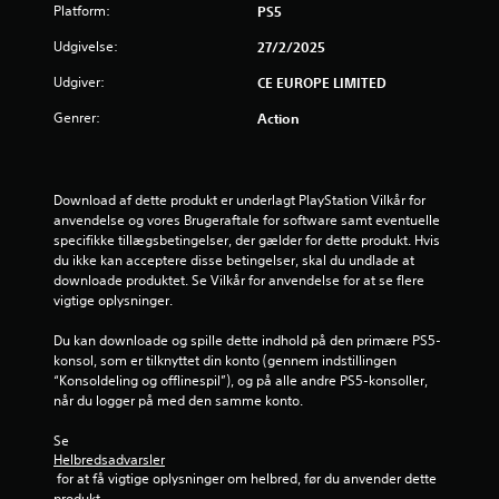
4
Platform:
PS5
.
Udgivelse:
27/2/2025
4
Udgiver:
CE EUROPE LIMITED
Genrer:
Action
2
s
Download af dette produkt er underlagt PlayStation Vilkår for 
t
anvendelse og vores Brugeraftale for software samt eventuelle 
specifikke tillægsbetingelser, der gælder for dette produkt. Hvis 
j
du ikke kan acceptere disse betingelser, skal du undlade at 
downloade produktet. Se Vilkår for anvendelse for at se flere 
e
vigtige oplysninger.
r
Du kan downloade og spille dette indhold på den primære PS5-
konsol, som er tilknyttet din konto (gennem indstillingen 
n
“Konsoldeling og offlinespil”), og på alle andre PS5-konsoller, 
når du logger på med den samme konto.
e
Se 
r
Helbredsadvarsler
 for at få vigtige oplysninger om helbred, før du anvender dette 
produkt.