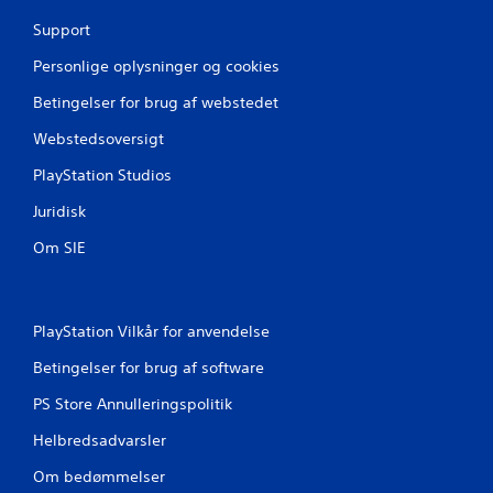
Support
e
Personlige oplysninger og cookies
r
Betingelser for brug af webstedet
f
Webstedsoversigt
r
PlayStation Studios
a
Juridisk
7
Om SIE
3
v
PlayStation Vilkår for anvendelse
u
Betingelser for brug af software
r
PS Store Annulleringspolitik
d
Helbredsadvarsler
Om bedømmelser
e