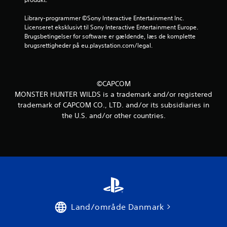
u
d
Library-programmer ©Sony Interactive Entertainment Inc. 
Licenseret eksklusivt til Sony Interactive Entertainment Europe. 
a
Brugsbetingelser for software er gældende, læs de komplette 
brugsrettigheder på eu.playstation.com/legal.
f
f
©CAPCOM
e
MONSTER HUNTER WILDS is a trademark and/or registered
trademark of CAPCOM CO., LTD. and/or its subsidiaries in
m
the U.S. and/or other countries.
s
t
j
e
r
Land/område Danmark
n