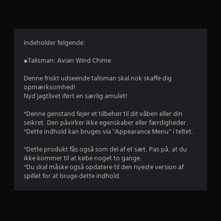
g
v
u
Indeholder følgende:
r
●Talisman: Avian Wind Chime
d
Denne friskt udseende talisman skal nok skaffe dig
opmærksomhed!
e
Nyd jagtlivet iført en særlig amulet!
r
*Denne genstand føjer et tilbehør til dit våben eller din
seikret. Den påvirker ikke egenskaber eller færdigheder.
i
*Dette indhold kan bruges via "Appearance Menu" i teltet.
n
*Dette produkt fås også som del af et sæt. Pas på, at du
ikke kommer til at købe noget to gange.
g
*Du skal måske også opdatere til den nyeste version af
spillet for at bruge dette indhold.
e
r