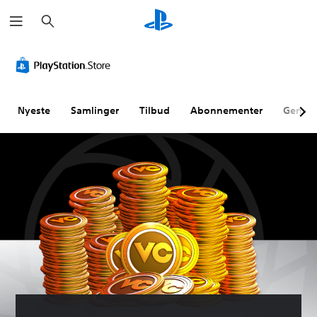
S
ø
g
Nyeste
Samlinger
Tilbud
Abonnementer
Genne