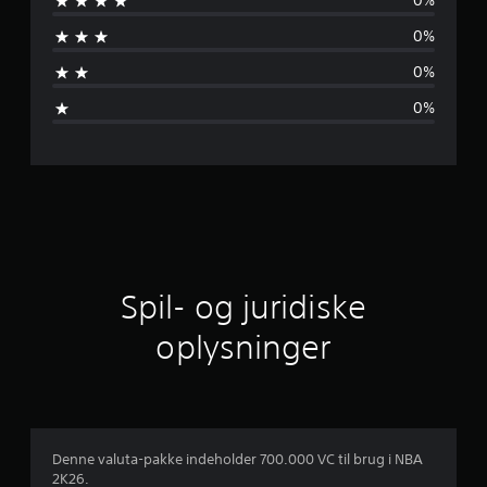
0%
n
0%
e
0%
m
0%
s
n
i
t
l
Spil- og juridiske
i
oplysninger
g
v
u
Denne valuta-pakke indeholder 700.000 VC til brug i NBA
2K26.