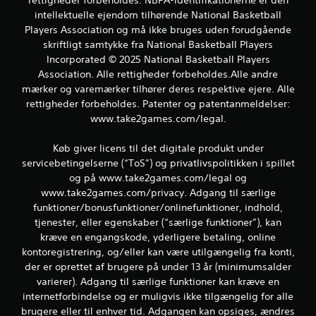
m
rettigheder forbeholdes. NBPA-identifikationerne er den
intellektuelle ejendom tilhørende National Basketball
s
Players Association og må ikke bruges uden forudgående
skriftligt samtykke fra National Basketball Players
t
Incorporated © 2025 National Basketball Players
Association. Alle rettigheder forbeholdes.Alle andre
j
mærker og varemærker tilhører deres respektive ejere. Alle
e
rettigheder forbeholdes. Patenter og patentanmeldelser:
www.take2games.com/legal.
r
Køb giver licens til det digitale produkt under
n
servicebetingelserne (“ToS”) og privatlivspolitikken i spillet
og på www.take2games.com/legal og
e
www.take2games.com/privacy. Adgang til særlige
r
funktioner/bonusfunktioner/onlinefunktioner, indhold,
tjenester, eller egenskaber (“særlige funktioner”), kan
f
kræve en engangskode, yderligere betaling, online
kontoregistrering, og/eller kan være utilgængelig fra konti,
r
der er oprettet af brugere på under 13 år (minimumsalder
varierer). Adgang til særlige funktioner kan kræve en
a
internetforbindelse og er muligvis ikke tilgængelig for alle
1
brugere eller til enhver tid. Adgangen kan opsiges, ændres