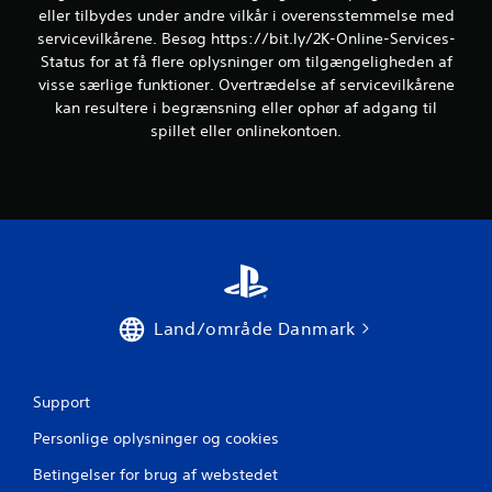
eller tilbydes under andre vilkår i overensstemmelse med
2
servicevilkårene. Besøg https://bit.ly/2K-Online-Services-
Status for at få flere oplysninger om tilgængeligheden af
v
visse særlige funktioner. Overtrædelse af servicevilkårene
kan resultere i begrænsning eller ophør af adgang til
u
spillet eller onlinekontoen.
r
d
e
r
i
Land/område Danmark
n
g
Support
e
Personlige oplysninger og cookies
Betingelser for brug af webstedet
r