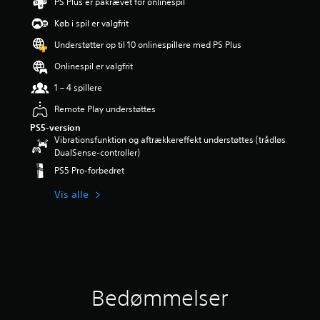
PS Plus er påkrævet for onlinespil
r
i
Køb i spil er valgfrit
n
Understøtter op til 10 onlinespillere med PS Plus
g
e
Onlinespil er valgfrit
r
5
1 – 4 spillere
s
Remote Play understøttes
t
j
PS5-version
e
Vibrationsfunktion og aftrækkereffekt understøttes (trådløs
r
DualSense-controller)
n
PS5 Pro-forbedret
e
r
Vis alle
u
d
a
f
f
e
m
Bedømmelser
s
t
j