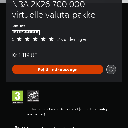
NBA 2K26 700.000 
virtuelle valuta-pakke
Take-Two
PS5 PRO-FORBEDRET
5
12 vurderinger
G
e
n
Kr 1.119,00
n
e
m
Føj til indkøbsvogn
s
n
i
t
l
i
g
v
In-Game Purchases, Køb i spillet (omfatter vilkårlige
u
elementer)
r
d
e