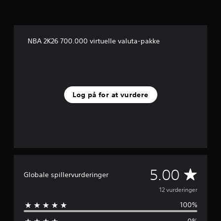
e
r
n
e
NBA 2K26 700.000 virtuelle valuta-pakke
r
f
r
a
1
2
Log på for at vurdere
v
u
r
d
e
r
i
n
g
G
5.00
Globale spillervurderinger
e
r
e
12 vurderinger
100%
n