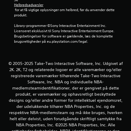
j
Helbredsadvarsler
 for at få vigtige oplysninger om helbred, før du anvender dette 
e
produkt.
r
Library-programmer ©Sony Interactive Entertainment Inc. 
Licenseret eksklusivt til Sony Interactive Entertainment Europe. 
n
Brugsbetingelser for software er gældende, læs de komplette 
brugsrettigheder på eu.playstation.com/legal.
e
r
© 2005-2025 Take-Two Interactive Software, Inc. Udgivet af
u
2K. 2K, T2 og relaterede logoer er alle varemærker og/eller
d
registrerede varemærker tilhørende Take-Two Interactive
Software, Inc. NBA og individuelle NBA-
a
medlemsteamidentifikationer, der er gengivet på dette
produkt, er varemærker og ophavsretligt beskyttede
f
designs og/eller andre former for intellektuel ejendomsret,
der udelukkende tilhører NBA Properties, Inc. og de
f
respektive NBA-medlemsteam og må ikke bruges, hverken
e
helt eller delvist, uden forudgående skriftligt samtykke fra
NBA Properties, Inc. ©2025 NBA Properties, Inc. Alle