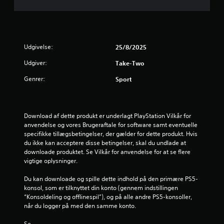
r
d
e
Udgivelse:
25/8/2025
r
Udgiver:
Take-Two
i
Genrer:
Sport
n
g
Download af dette produkt er underlagt PlayStation Vilkår for 
anvendelse og vores Brugeraftale for software samt eventuelle 
e
specifikke tillægsbetingelser, der gælder for dette produkt. Hvis 
du ikke kan acceptere disse betingelser, skal du undlade at 
r
downloade produktet. Se Vilkår for anvendelse for at se flere 
vigtige oplysninger.
5
Du kan downloade og spille dette indhold på den primære PS5-
s
konsol, som er tilknyttet din konto (gennem indstillingen 
“Konsoldeling og offlinespil”), og på alle andre PS5-konsoller, 
t
når du logger på med den samme konto.
Se 