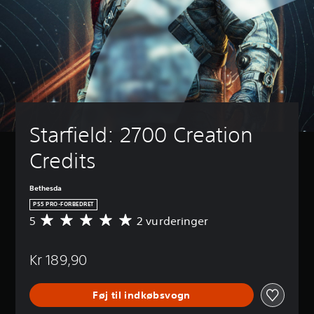
Starfield: 2700 Creation 
Credits
Bethesda
PS5 PRO-FORBEDRET
5
2 vurderinger
G
e
n
Kr 189,90
n
e
m
Føj til indkøbsvogn
s
n