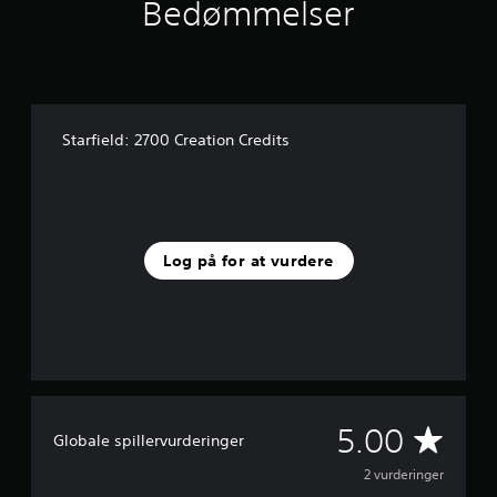
Bedømmelser
u
d
a
f
f
e
m
Starfield: 2700 Creation Credits
s
t
j
e
r
n
Log på for at vurdere
e
r
f
r
a
2
v
u
G
5.00
r
Globale spillervurderinger
d
e
2 vurderinger
e
r