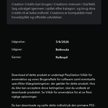
u
Creation Credits kan bruges i Creations-menuen i Starfield.
Søg udvalget igennem i spillet efter kategori, og brug dine
r
Credits til at købe indhold. Creations er kompatible med
hovedspillet og officielle udvidelser.
d
e
r
Udgivelse:
7/4/2026
i
Udgiver:
Bethesda
n
Genrer:
Rollespil
g
e
Download af dette produkt er underlagt PlayStation Vilkår for 
anvendelse og vores Brugeraftale for software samt eventuelle 
r
specifikke tillægsbetingelser, der gælder for dette produkt. Hvis 
du ikke kan acceptere disse betingelser, skal du undlade at 
5
downloade produktet. Se Vilkår for anvendelse for at se flere 
vigtige oplysninger.
s
Du kan downloade og spille dette indhold på den primære PS5-