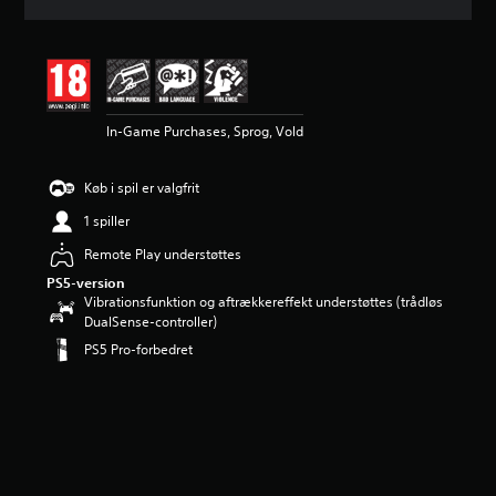
i
t
l
i
g
v
In-Game Purchases, Sprog, Vold
u
r
d
Køb i spil er valgfrit
e
r
1 spiller
i
n
Remote Play understøttes
g
PS5-version
e
Vibrationsfunktion og aftrækkereffekt understøttes (trådløs
r
DualSense-controller)
5
PS5 Pro-forbedret
s
t
j
e
r
n
e
r