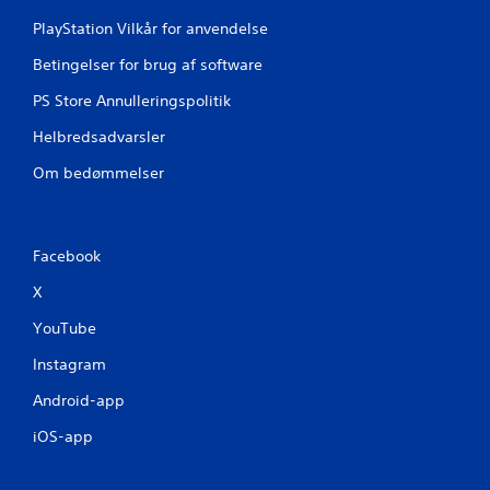
a
PlayStation Vilkår for anvendelse
2
Betingelser for brug af software
v
PS Store Annulleringspolitik
u
Helbredsadvarsler
r
Om bedømmelser
d
e
Facebook
r
X
i
YouTube
n
Instagram
Android-app
g
iOS-app
e