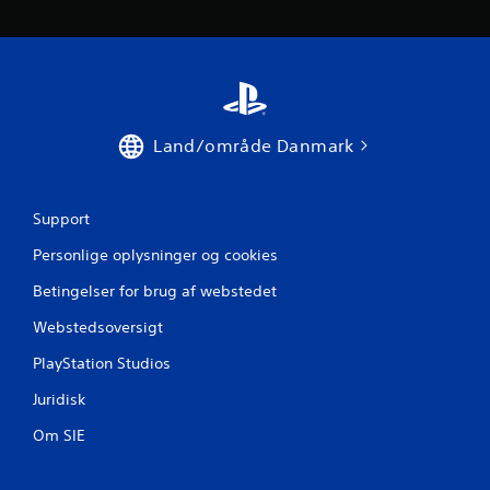
e
m
s
t
Land/område Danmark
j
e
Support
r
Personlige oplysninger og cookies
n
Betingelser for brug af webstedet
e
Webstedsoversigt
PlayStation Studios
r
Juridisk
f
Om SIE
r