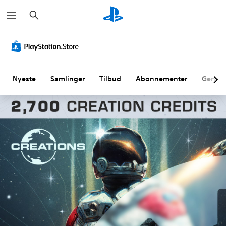
S
ø
g
Nyeste
Samlinger
Tilbud
Abonnementer
Genne