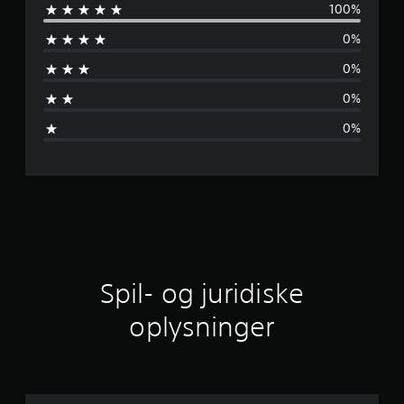
100%
n
i
n
0%
n
g
e
0%
e
r
0%
m
0%
s
n
i
t
l
Spil- og juridiske
i
oplysninger
g
v