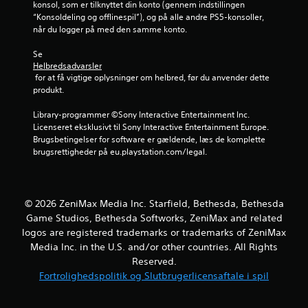
t
konsol, som er tilknyttet din konto (gennem indstillingen 
“Konsoldeling og offlinespil”), og på alle andre PS5-konsoller, 
j
når du logger på med den samme konto.
e
Se 
Helbredsadvarsler
 for at få vigtige oplysninger om helbred, før du anvender dette 
r
produkt.
n
Library-programmer ©Sony Interactive Entertainment Inc. 
Licenseret eksklusivt til Sony Interactive Entertainment Europe. 
e
Brugsbetingelser for software er gældende, læs de komplette 
brugsrettigheder på eu.playstation.com/legal.
r
u
© 2026 ZeniMax Media Inc. Starfield, Bethesda, Bethesda
d
Game Studios, Bethesda Softworks, ZeniMax and related
a
logos are registered trademarks or trademarks of ZeniMax
Media Inc. in the U.S. and/or other countries. All Rights
f
Reserved.
Fortrolighedspolitik og Slutbrugerlicensaftale i spil
f