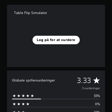
j
e
Table Flip Simulator
r
n
e
r
f
r
a
Log på for at vurdere
3
v
u
r
d
e
r
i
G
3.33
n
Globale spillervurderinger
g
e
3 vurderinger
e
r
33%
n
0%
n