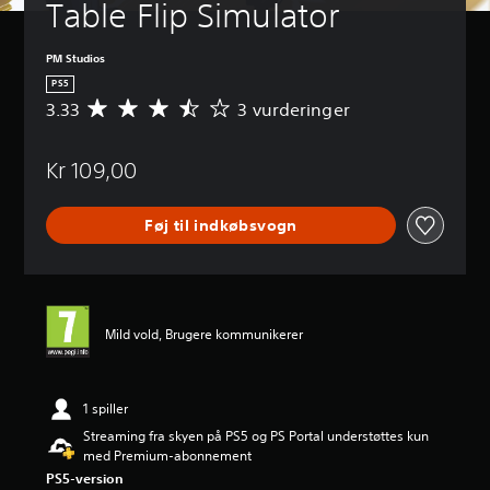
Table Flip Simulator
PM Studios
PS5
3.33
3 vurderinger
G
e
n
Kr 109,00
n
e
m
Føj til indkøbsvogn
s
n
i
t
l
i
Mild vold, Brugere kommunikerer
g
v
u
r
1 spiller
d
Streaming fra skyen på PS5 og PS Portal understøttes kun
e
med Premium-abonnement
r
PS5-version
i