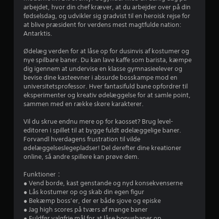
d
arbejdet, hvor din chef kræver, at du arbejder over på din
fødselsdag, og udvikler sig gradvist til en heroisk rejse for
e
at blive præsident for verdens mest magtfulde nation:
Antarktis.
r
Ødelæg verden for at låse op for dusinvis af kostumer og
i
nye spilbare baner. Du kan lave kaffe som barista, kæmpe
dig igennem at undervise en klasse gymnasieelever og
n
bevise dine kasteevner i absurde bosskampe mod en
universitetsprofessor. Hver fantasifuld bane opfordrer til
g
eksperimenter og kreativ ødelæggelse for at samle point,
sammen med en række skøre karakterer.
e
Vil du skrue endnu mere op for kaosset? Brug level-
r
editoren i spillet til at bygge fuldt ødelæggelige baner.
Forvandl hverdagens frustration til vilde
ødelæggelseslegepladser! Del derefter dine kreationer
3
online, så andre spillere kan prøve dem.
.
Funktioner：
● Vend borde, kast genstande og nyd konsekvenserne
3
● Lås kostumer op og skab din egen figur
● Bekæmp boss’er, der er både sjove og episke
3
● Jag high scores på tværs af mange baner
● Fuldfør valgfrie mål for at låse bonusbaner op