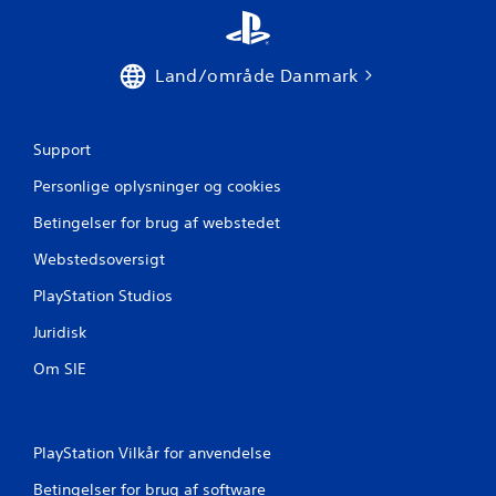
r
a
Land/område Danmark
3
v
Support
u
Personlige oplysninger og cookies
r
Betingelser for brug af webstedet
d
Webstedsoversigt
e
PlayStation Studios
r
Juridisk
i
Om SIE
n
g
PlayStation Vilkår for anvendelse
e
Betingelser for brug af software