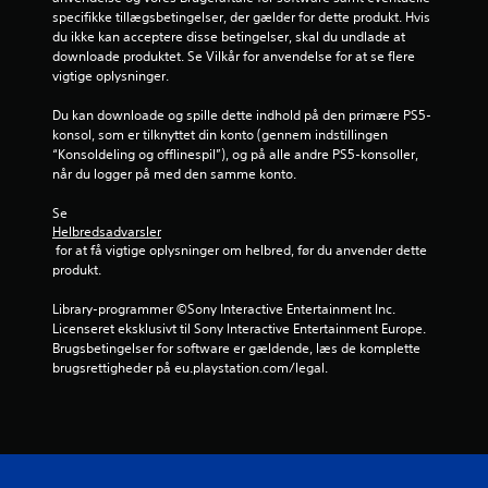
f
specifikke tillægsbetingelser, der gælder for dette produkt. Hvis 
du ikke kan acceptere disse betingelser, skal du undlade at 
e
downloade produktet. Se Vilkår for anvendelse for at se flere 
vigtige oplysninger.
m
Du kan downloade og spille dette indhold på den primære PS5-
s
konsol, som er tilknyttet din konto (gennem indstillingen 
“Konsoldeling og offlinespil”), og på alle andre PS5-konsoller, 
t
når du logger på med den samme konto.
j
Se 
Helbredsadvarsler
e
 for at få vigtige oplysninger om helbred, før du anvender dette 
produkt.
r
Library-programmer ©Sony Interactive Entertainment Inc. 
n
Licenseret eksklusivt til Sony Interactive Entertainment Europe. 
Brugsbetingelser for software er gældende, læs de komplette 
e
brugsrettigheder på eu.playstation.com/legal.
r
f