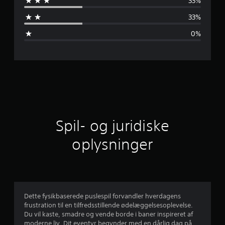
33%
e
33%
m
0%
s
n
i
t
l
Spil- og juridiske
i
oplysninger
g
v
u
Dette fysikbaserede puslespil forvandler hverdagens
frustration til en tilfredsstillende ødelæggelsesoplevelse.
r
Du vil kaste, smadre og vende borde i baner inspireret af
moderne liv. Dit eventyr begynder med en dårlig dag på