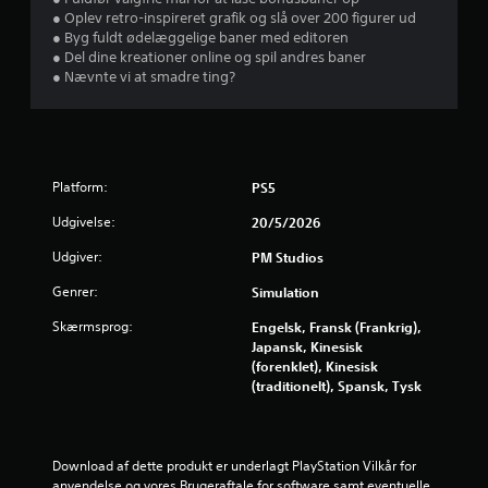
s
● Oplev retro-inspireret grafik og slå over 200 figurer ud
● Byg fuldt ødelæggelige baner med editoren
t
● Del dine kreationer online og spil andres baner
● Nævnte vi at smadre ting?
j
e
r
Platform:
PS5
n
Udgivelse:
20/5/2026
e
Udgiver:
PM Studios
r
Genrer:
Simulation
u
Skærmsprog:
Engelsk, Fransk (Frankrig),
Japansk, Kinesisk
d
(forenklet), Kinesisk
(traditionelt), Spansk, Tysk
a
f
Download af dette produkt er underlagt PlayStation Vilkår for 
anvendelse og vores Brugeraftale for software samt eventuelle 