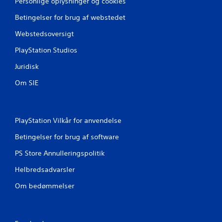
Personlige oplysninger og cookies
f
Betingelser for brug af webstedet
o
r
Webstedsoversigt
h
v
PlayStation Studios
e
r
Juridisk
a
n
Om SIE
a
l
o
g
PlayStation Vilkår for anvendelse
p
i
Betingelser for brug af software
n
d
PS Store Annulleringspolitik
,
s
Helbredsadvarsler
o
Om bedømmelser
m
s
p
i