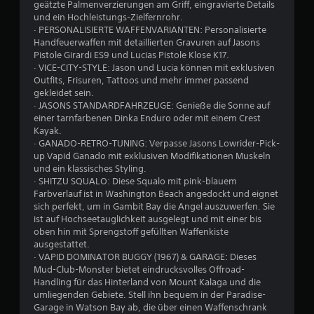
geätzte Palmenverzierungen am Griff, eingravierte Details
und ein Hochleistungs-Zielfernrohr.
· PERSONALISIERTE WAFFENVARIANTEN: Personalisierte
Handfeuerwaffen mit detaillierten Gravuren auf Jasons
Pistole Girardi ES9 und Lucias Pistole Klose K17.
· VICE-CITY-STYLE: Jason und Lucia können mit exklusiven
Outfits, Frisuren, Tattoos und mehr immer passend
gekleidet sein.
· JASONS STANDARDFAHRZEUGE: Genieße die Sonne auf
einer tarnfarbenen Dinka Enduro oder mit einem Crest
Kayak.
· GANADO-RETRO-TUNING: Verpasse Jasons Lowrider-Pick-
up Vapid Ganado mit exklusiven Modifikationen Muskeln
und ein klassisches Styling.
· SHITZU SQUALO: Diese Squalo mit pink-blauem
Farbverlauf ist in Washington Beach angedockt und eignet
sich perfekt, um in Gambit Bay die Angel auszuwerfen. Sie
ist auf Hochseetauglichkeit ausgelegt und mit einer bis
oben hin mit Sprengstoff gefüllten Waffenkiste
ausgestattet.
· VAPID DOMINATOR BUGGY (1967) & GARAGE: Dieses
Mud-Club-Monster bietet eindrucksvolles Offroad-
Handling für das Hinterland von Mount Kalaga und die
umliegenden Gebiete. Stell ihn bequem in der Paradise-
Garage in Watson Bay ab, die über einen Waffenschrank