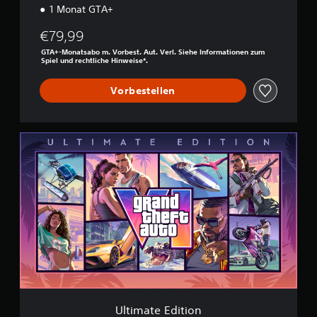
1 Monat GTA+
€79,99
GTA+-Monatsabo m. Vorbest. Aut. Verl. Siehe Informationen zum
Spiel und rechtliche Hinweise*.
Vorbestellen
U
l
t
i
m
a
t
e
E
d
i
t
i
o
Ultimate Edition
n