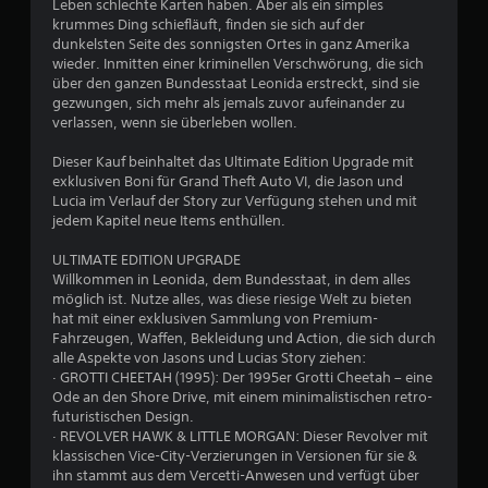
Leben schlechte Karten haben. Aber als ein simples
krummes Ding schiefläuft, finden sie sich auf der
dunkelsten Seite des sonnigsten Ortes in ganz Amerika
wieder. Inmitten einer kriminellen Verschwörung, die sich
über den ganzen Bundesstaat Leonida erstreckt, sind sie
gezwungen, sich mehr als jemals zuvor aufeinander zu
verlassen, wenn sie überleben wollen.
Dieser Kauf beinhaltet das Ultimate Edition Upgrade mit
exklusiven Boni für Grand Theft Auto VI, die Jason und
Lucia im Verlauf der Story zur Verfügung stehen und mit
jedem Kapitel neue Items enthüllen.
ULTIMATE EDITION UPGRADE
Willkommen in Leonida, dem Bundesstaat, in dem alles
möglich ist. Nutze alles, was diese riesige Welt zu bieten
hat mit einer exklusiven Sammlung von Premium-
Fahrzeugen, Waffen, Bekleidung und Action, die sich durch
alle Aspekte von Jasons und Lucias Story ziehen:
· GROTTI CHEETAH (1995): Der 1995er Grotti Cheetah – eine
Ode an den Shore Drive, mit einem minimalistischen retro-
futuristischen Design.
· REVOLVER HAWK & LITTLE MORGAN: Dieser Revolver mit
klassischen Vice-City-Verzierungen in Versionen für sie &
ihn stammt aus dem Vercetti-Anwesen und verfügt über