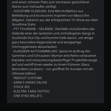
und einen sicheren Platz zum Verstauen gestohlener
Waren zum Verkaufen verfügt.
· GOODTIME-KLEIDUNG: Eine Mini-Kollektion aus
Bekleidung und Accessoires inspiriert von Macca the
Alligator, bekannt aus der erfolgreichen TV-Show aus dem
Goodtime State.
· PTT YOUNGIN$ – GELÄNDE: Überfalle und plündere das
Gelände einer der lautesten und umtriebigsten Gangs in
Southside Vice City und komme heile davon, um einige
ganz besondere Gegenstände und einzigartige
Schmugglerware abzustauben.
· KLASSIKER-AUTOSAMMLUNG: Spüre im Auftrag des
Sammlers und Schraubers Wyman eine Reihe verlassener
Klassiker und restaurierungsbedürftiger Projektfahrzeuge
auf und verhilf ihnen wieder zu ihrem früheren Glanz.
Besondere Locations – nur geöffnet für Kunden mit der
Ultimate Edition:
· RIDEOUT CUSTOMS
· SARA'S UNISEX SALON
· STOCK 305
· ELECTRIC FANG TATTOO
· ONE-EYED WILLIE’S