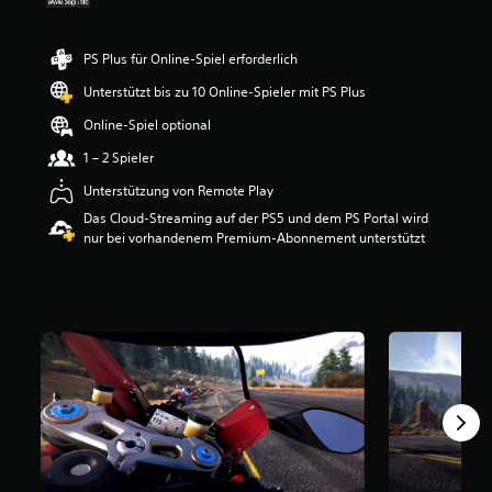
e
r
t
PS Plus für Online-Spiel erforderlich
u
Unterstützt bis zu 10 Online-Spieler mit PS Plus
n
g
Online-Spiel optional
:
3
1 – 2 Spieler
.
Unterstützung von Remote Play
3
v
Das Cloud-Streaming auf der PS5 und dem PS Portal wird
o
nur bei vorhandenem Premium-Abonnement unterstützt
n
5
S
t
e
r
n
e
n
a
u
s