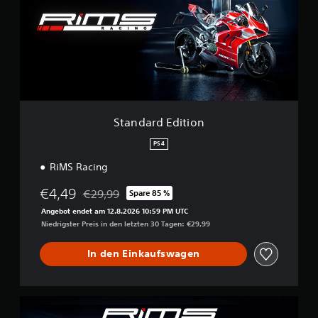
d
a
r
d
E
d
i
t
i
o
Standard Edition
n
PS4
RiMS Racing
€4,49
€29,99
Spare 85 %
Preisnachlass gegenüber dem Originalpreis von €
Angebot endet am 12.8.2026 10:59 PM UTC
Niedrigster Preis in den letzten 30 Tagen: €29,99
In den Einkaufswagen
E
u