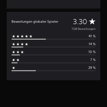
D
3.30
Bewertungen globaler Spieler
u
1128 Bewertungen
41 %
r
14 %
c
10 %
h
7 %
s
29 %
c
h
n
i