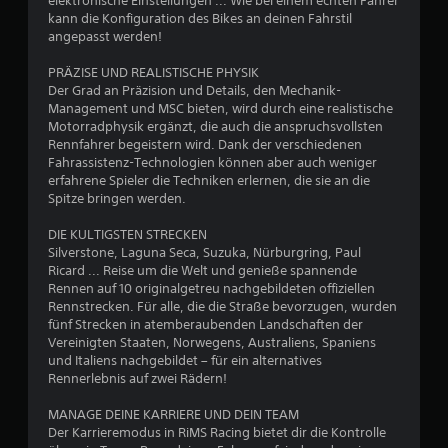
elektronische Einstellungen ... Wie bei einem echten Fahrer
kann die Konfiguration des Bikes an deinen Fahrstil
S
angepasst werden!
t
PRÄZISE UND REALISTISCHE PHYSIK
Der Grad an Präzision und Details, den Mechanik-
e
Management und MSC bieten, wird durch eine realistische
Motorradphysik ergänzt, die auch die anspruchsvollsten
r
Rennfahrer begeistern wird. Dank der verschiedenen
Fahrassistenz-Technologien können aber auch weniger
n
erfahrene Spieler die Techniken erlernen, die sie an die
Spitze bringen werden.
e
DIE KULTIGSTEN STRECKEN
n
Silverstone, Laguna Seca, Suzuka, Nürburgring, Paul
Ricard ... Reise um die Welt und genieße spannende
Rennen auf 10 originalgetreu nachgebildeten offiziellen
a
Rennstrecken. Für alle, die die Straße bevorzugen, wurden
fünf Strecken in atemberaubenden Landschaften der
u
Vereinigten Staaten, Norwegens, Australiens, Spaniens
und Italiens nachgebildet – für ein alternatives
s
Rennerlebnis auf zwei Rädern!
1
MANAGE DEINE KARRIERE UND DEIN TEAM
Der Karrieremodus in RiMS Racing bietet dir die Kontrolle
1