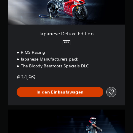
D
e
l
u
x
e
Japanese Deluxe Edition
E
d
PS5
i
RIMS Racing
t
i
Japanese Manufacturers pack
o
The Bloody Beetroots Specials DLC
n
€34,99
In den Einkaufswagen
S
t
a
n