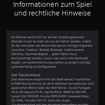
t
Informationen zum Spiel
t
und rechtliche Hinweise
l
i
c
Ein Rennen wird nicht nur auf der Strecke gewonnen.
Deshalb musst du mehr als nur ein Fahrer werden, indem
h
du das Verhalten des Motorrads wie ein richtiger Ingenieur
verstehst. Traktion, Winkel, Bremsen, Drehmoment,
e
Fahrlinie, Geschwindigkeit ... jeder Faktor muss
berücksichtigt werden, bevor man sich in die Werkstatt
B
begibt, um bestimmte Komponenten zu ändern und das
optimale Setup zu konfigurieren.
e
EINE TRAUMGARAGE
w
Dein Abenteuer beginnt mit der Wahl deines Traumbikes.
In RiMS Racing kannst du die 8 stärksten europäischen und
e
japanischen Motorräder der Welt fahren: Ducati Panigale
V4 R, MV Agusta F4 RC, Aprilia RSV4, BMW M 1000 RR,
r
Suzuki GSX-R1000R, Honda CBR1000RR, Kawasaki Ninja
ZX-10RR, Yamaha YZF-R1. Dank der engen
Zusammenarbeit mit den einzelnen Herstellern wurden