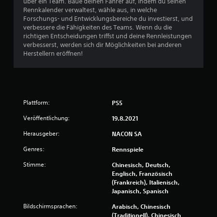
über ein Team. Baue deinen Fahrer auf, indem du seinen
Rennkalender verwaltest, wähle aus, in welche
2
Forschungs- und Entwicklungsbereiche du investierst, und
verbessere die Fähigkeiten des Teams. Wenn du die
8
richtigen Entscheidungen triffst und deine Rennleistungen
verbesserst, werden sich dir Möglichkeiten bei anderen
Herstellern eröffnen!
B
e
w
Plattform:
PS5
Veröffentlichung:
19.8.2021
e
Herausgeber:
NACON SA
r
Genres:
Rennspiele
t
Stimme:
Chinesisch, Deutsch,
Englisch, Französisch
u
(Frankreich), Italienisch,
Japanisch, Spanisch
n
Bildschirmsprachen:
Arabisch, Chinesisch
g
(Traditionell), Chinesisch