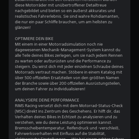
t
diese Motorräder mit unübertroffener Detailtreue
u
nachgebildet und bieten so ein äußerst akkurates und
realistisches Fahrerlebnis. Sie sind wahre Rohdiamanten,
die nur ein paar Schliffe brauchen, um am hellsten zu
n
glänzen!
g
OPTIMIERE DEIN BIKE
Mit einem in einer Motorradsimulation noch nie
:
dagewesenen Mechanik-Management-System kannst du
alle Teile deines Bikes zerlegen, um sie nach jedem Rennen
3
zu warten oder aufzurüsten und die Performance zu
steigern. Du wirst dich mit jeder einzelnen Schraube deines
.
Motorrads vertraut machen. Stöbere in einem Katalog mit
über 500 offiziellen Ersatzteilen von den größten Namen
3
der Branche sowie über 200 offiziellen Ausrüstungsteilen,
um deinen Fahrer zu individualisieren!
v
ANALYSIERE DEINE PERFORMANCE
o
RiMS Racing versetzt dich mit dem Motorrad-Status-Check
(MSC) direkt ins Zentrum des Geschehens. Er hilft dir, das
n
Verhalten deines Bikes in Echtzeit zu analysieren und zu
verstehen, wie du deine Leistung optimieren kannst.
5
Bremsscheibentemperatur, Reifendruck und -verschleiß,
Fahrwerksverhalten mit Einfluss auf die Stabilität,