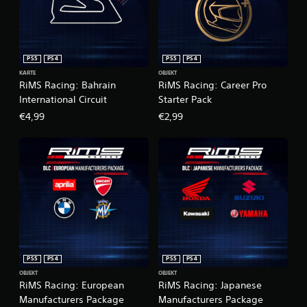
PS5
PS4
PS5
PS4
KARTE
OBJEKT
RiMS Racing: Bahrain
RiMS Racing: Career Pro
International Circuit
Starter Pack
€4,99
€2,99
PS5
PS4
PS5
PS4
OBJEKT
OBJEKT
RiMS Racing: European
RiMS Racing: Japanese
Manufacturers Package
Manufacturers Package