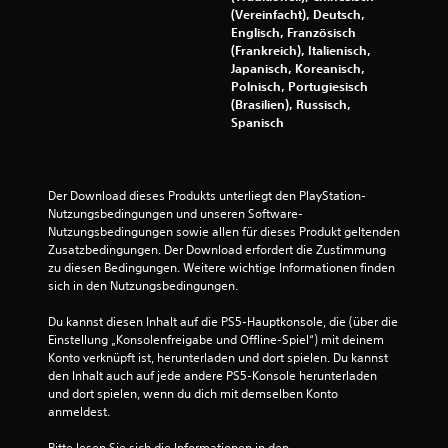
(Vereinfacht), Deutsch,
e
Englisch, Französisch
(Frankreich), Italienisch,
n
Japanisch, Koreanisch,
Polnisch, Portugiesisch
(Brasilien), Russisch,
Spanisch
Der Download dieses Produkts unterliegt den PlayStation-
Nutzungsbedingungen und unseren Software-
Nutzungsbedingungen sowie allen für dieses Produkt geltenden 
Zusatzbedingungen. Der Download erfordert die Zustimmung 
zu diesen Bedingungen. Weitere wichtige Informationen finden 
sich in den Nutzungsbedingungen.
Du kannst diesen Inhalt auf die PS5-Hauptkonsole, die (über die 
Einstellung „Konsolenfreigabe und Offline-Spiel“) mit deinem 
Konto verknüpft ist, herunterladen und dort spielen. Du kannst 
den Inhalt auch auf jede andere PS5-Konsole herunterladen 
und dort spielen, wenn du dich mit demselben Konto 
anmeldest.
Bitte lesen Sie sich die Informationen in den 