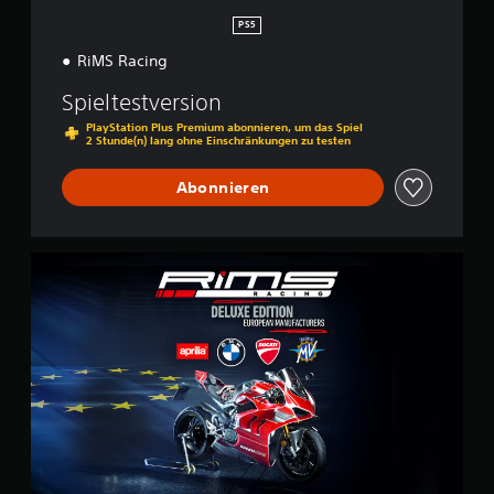
n
PS5
RiMS Racing
Spieltestversion
PlayStation Plus Premium abonnieren, um das Spiel
2 Stunde(n) lang ohne Einschränkungen zu testen
Abonnieren
E
u
r
o
p
e
a
n
D
e
l
u