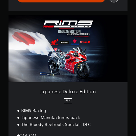
J
a
p
a
n
e
s
e
D
e
l
u
x
e
Japanese Deluxe Edition
E
d
PS4
i
RIMS Racing
t
i
Japanese Manufacturers pack
o
The Bloody Beetroots Specials DLC
n
€34,99