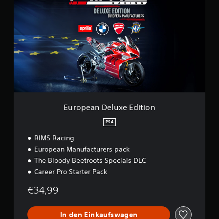
r
o
p
e
a
n
D
e
l
u
x
e
European Deluxe Edition
E
d
PS4
i
RIMS Racing
t
i
European Manufacturers pack
o
The Bloody Beetroots Specials DLC
n
Career Pro Starter Pack
€34,99
In den Einkaufswagen