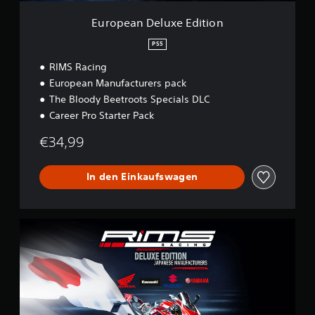
x
e
European Deluxe Edition
E
d
PS5
i
RIMS Racing
t
i
European Manufacturers pack
o
The Bloody Beetroots Specials DLC
n
Career Pro Starter Pack
€34,99
In den Einkaufswagen
J
a
p
a
n
e
s
e