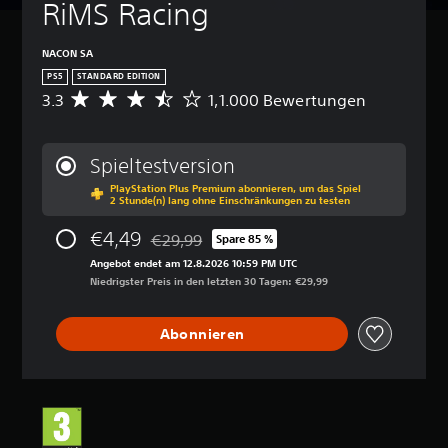
RiMS Racing
NACON SA
PS5
STANDARD EDITION
3.3
1,1.000 Bewertungen
D
u
r
c
Spieltestversion
h
PlayStation Plus Premium abonnieren, um das Spiel
s
2 Stunde(n) lang ohne Einschränkungen zu testen
c
h
€4,49
€29,99
Spare 85 %
n
Preisnachlass gegenüber dem Originalpreis 
i
Angebot endet am 12.8.2026 10:59 PM UTC
t
Niedrigster Preis in den letzten 30 Tagen: €29,99
t
l
Abonnieren
i
c
h
e
B
e
w