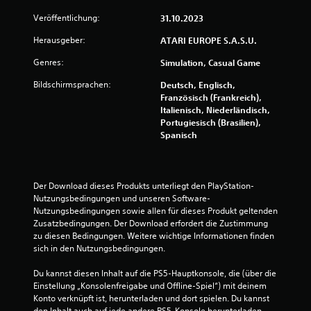
n
Veröffentlichung:
31.10.2023
a
Herausgeber:
ATARI EUROPE S.A.S.U.
u
Genres:
Simulation, Casual Game
s
Bildschirmsprachen:
Deutsch, Englisch,
Französisch (Frankreich),
5
Italienisch, Niederländisch,
Portugiesisch (Brasilien),
4
Spanisch
7
Der Download dieses Produkts unterliegt den PlayStation-
Nutzungsbedingungen und unseren Software-
B
Nutzungsbedingungen sowie allen für dieses Produkt geltenden 
Zusatzbedingungen. Der Download erfordert die Zustimmung 
e
zu diesen Bedingungen. Weitere wichtige Informationen finden 
sich in den Nutzungsbedingungen.
w
Du kannst diesen Inhalt auf die PS5-Hauptkonsole, die (über die 
e
Einstellung „Konsolenfreigabe und Offline-Spiel“) mit deinem 
Konto verknüpft ist, herunterladen und dort spielen. Du kannst 
den Inhalt auch auf jede andere PS5-Konsole herunterladen 