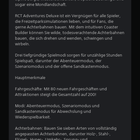
e
sogar eine Mondlandschaft.
w
RCT Adventures Deluxe ist ein Vergnügen für alle Spieler,
die Freizeitparksimulationen lieben, und für Fans, die
e
gerne Achterbahnen bauen. Mit dem intuitiven Coaster
Builder können Sie wilde, todesverachtende Achterbahnen
r
bauen, die sich drehen und wenden, schwingen und
wirbeln.
t
Drei tiefgründige Spielmodi sorgen für unzählige Stunden
u
Spielspaß, darunter der Abenteuermodus, der
Szenariomodus und der offene Sandkastenmodus.
n
Hauptmerkmale
g
Fahrgeschäfte: Mit 80 neuen Fahrgeschäften und
Attraktionen steigt die Gesamtzahl auf 200!
:
Modi: Abenteuermodus, Szenariomodus und
2
Sandkastenmodus für Abwechslung und
Wiederspielbarkeit.
.
Achterbahnen: Bauen Sie sieben Arten von vollständig
2
angepassten Achterbahnen, darunter Holz-, Stahl-,
Flügel-, Hyper-, Umkehr-, Sprung- und