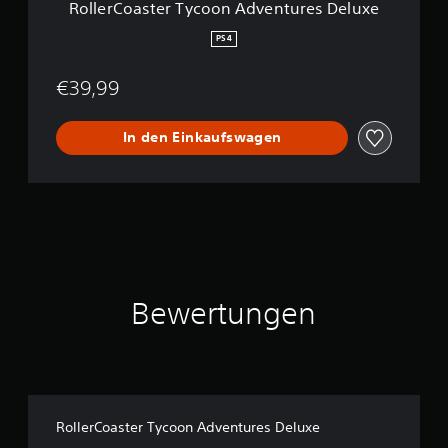
RollerCoaster Tycoon Adventures Deluxe
y
c
PS4
o
o
€39,99
n
A
d
In den Einkaufswagen
v
e
n
t
u
r
e
s
D
Bewertungen
e
l
u
x
e
RollerCoaster Tycoon Adventures Deluxe