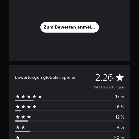
Zum Bewerten anmelden
D
2.26
Bewertungen globaler Spieler
u
547 Bewertungen
17 %
r
6 %
c
12 %
h
14 %
s
50 %