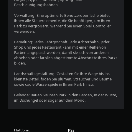
6
Beschleunigungsbahnen.
v
Verwaltung: Eine optimierte Benutzeroberfläche bietet
Ihnen alle Steuerelemente, die Sie benötigen, um Ihren
o
Park zu vergrößern, während Sie einen Spiel-Controller
verwenden.
n
Bemalung: Jedes Fahrgeschäft, jede Achterbahn, jeder
5
Shop und jedes Restaurant kann mit einer Reihe von
Farben angepasst werden, damit sie sich von anderen
abheben oder farblich abgestimmte Abschnitte Ihres Parks
bilden.
S
Landschaftsgestaltung: Gestalten Sie Ihre Wege bis ins
t
kleinste Detail, fügen Sie Blumen, Sträucher und Bäume
sowie coole Wasserspiele in Ihrem Park hinzu.
e
Gelände: Bauen Sie Ihren Park in den Bergen, in der Wüste,
r
im Dschungel oder sogar auf dem Mond.
n
e
Plattform:
PS5