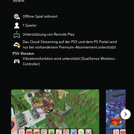
e
w
e
Offline-Spiel aktiviert
r
1 Spieler
t
u
Unterstützung von Remote Play
n
Das Cloud-Streaming auf der PS5 und dem PS Portal wird
g
nur bei vorhandenem Premium-Abonnement unterstützt
:
2
PS5-Version
.
Vibrationsfunktion wird unterstützt (DualSense Wireless-
2
Controller)
6
v
o
n
5
S
t
e
r
n
e
n