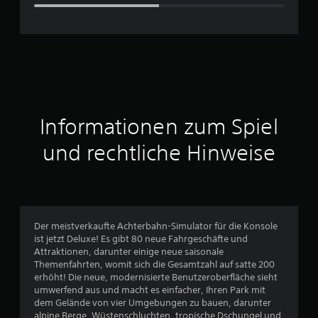
c
h
n
i
t
Informationen zum Spiel
t
und rechtliche Hinweise
l
i
c
Der meistverkaufte Achterbahn-Simulator für die Konsole
ist jetzt Deluxe! Es gibt 80 neue Fahrgeschäfte und
h
Attraktionen, darunter einige neue saisonale
Themenfahrten, womit sich die Gesamtzahl auf satte 200
e
erhöht! Die neue, modernisierte Benutzeroberfläche sieht
umwerfend aus und macht es einfacher, Ihren Park mit
B
dem Gelände von vier Umgebungen zu bauen, darunter
alpine Berge, Wüstenschluchten, tropische Dschungel und