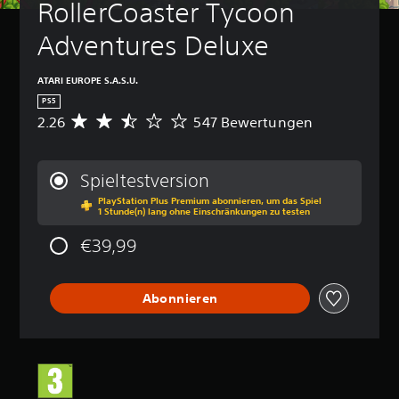
RollerCoaster Tycoon 
Adventures Deluxe
ATARI EUROPE S.A.S.U.
PS5
2.26
547 Bewertungen
D
u
r
c
Spieltestversion
h
PlayStation Plus Premium abonnieren, um das Spiel
s
1 Stunde(n) lang ohne Einschränkungen zu testen
c
h
€39,99
n
i
t
Abonnieren
t
l
i
c
h
e
B