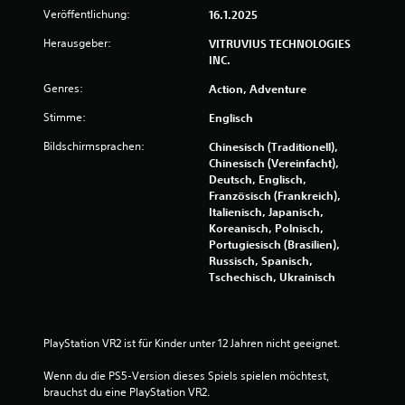
5
Veröffentlichung:
16.1.2025
Herausgeber:
VITRUVIUS TECHNOLOGIES
INC.
S
Genres:
Action, Adventure
t
Stimme:
Englisch
e
Bildschirmsprachen:
Chinesisch (Traditionell),
Chinesisch (Vereinfacht),
r
Deutsch, Englisch,
Französisch (Frankreich),
n
Italienisch, Japanisch,
Koreanisch, Polnisch,
e
Portugiesisch (Brasilien),
Russisch, Spanisch,
n
Tschechisch, Ukrainisch
a
u
PlayStation VR2 ist für Kinder unter 12 Jahren nicht geeignet.
s
Wenn du die PS5-Version dieses Spiels spielen möchtest, 
brauchst du eine PlayStation VR2.