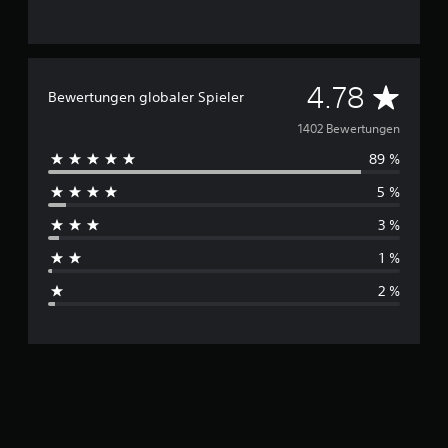
D
4.78
Bewertungen globaler Spieler
u
1402 Bewertungen
89 %
r
5 %
c
3 %
h
1 %
s
2 %
c
h
n
i