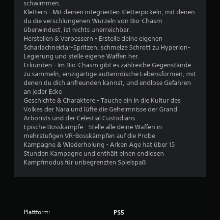
t
schwimmen.
Klettern - Mit deinen integrierten Kletterpickeln, mit denen
u
du die verschlungenen Wurzeln von Bio-Chasm
überwindest, ist nichts unerreichbar.
Herstellen & Verbessern - Erstelle deine eigenen
n
Scharlachnektar-Spritzen, schmelze Schrott zu Hyperion-
Legierung und stelle eigene Waffen her.
g
Erkunden - Im Bio-Chasm gibt es zahlreiche Gegenstände
zu sammeln, einzigartige außerirdische Lebensformen, mit
:
denen du dich anfreunden kannst, und endlose Gefahren
an jeder Ecke
4
Geschichte & Charaktere - Tauche ein in die Kultur des
Volkes der Nara und lüfte die Geheimnisse der Grand
.
Arborists und der Celestial Custodians
Epische Bosskämpfe - Stelle alle deine Waffen in
7
mehrstufigen VR-Bosskämpfen auf die Probe
Kampagne & Wiederholung - Arken Age hat über 15
8
Stunden Kampagne und enthält einen endlosen
Kampfmodus für unbegrenzten Spielspaß
v
o
n
Plattform:
PS5