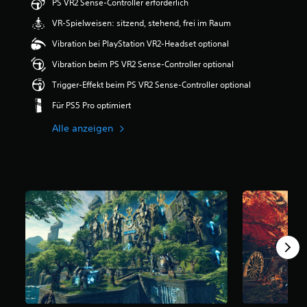
PS VR2 Sense-Controller erforderlich
e
r
VR-Spielweisen: sitzend, stehend, frei im Raum
t
Vibration bei PlayStation VR2-Headset optional
u
n
Vibration beim PS VR2 Sense-Controller optional
g
:
Trigger-Effekt beim PS VR2 Sense-Controller optional
4
Für PS5 Pro optimiert
.
7
Alle anzeigen
8
v
o
n
5
S
t
e
r
n
e
n
a
u