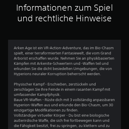
t
Informationen zum Spiel
t
und rechtliche Hinweise
l
i
c
Arken Age ist ein VR-Action-Adventure, das im Bio-Chasm
spielt, einer terraformierten Fantasiewelt, die vom Grand
h
Arborist erschaffen wurde. Nehmen Sie an physikbasierten
Kämpfen mit Arkenite-Schwertern und -Waffen teil und
e
erkunden Sie die dicht besiedelten Umgebungen, die von
Hyperions neuraler Korruption beherrscht werden.
B
Physischer Kampf - Erschießen, zerstückeln und
e
zerschlagen Sie Ihre Feinde in einem rasanten Kampf mit
umfassender Kampfphysik.
w
Baue VR-Waffen - Rüste dich mit 3 vollständig anpassbaren
Hyperion-Waffen aus und erkunde den Bio-Chasm, um 30
e
einzigartige Modifikationen zu finden.
Vollständiger virtueller Körper - Du bist eine biologische
r
außerirdische Waffe, die sich frei fortbewegen kann und
die Fähigkeit besitzt, frei zu springen, zu klettern und zu