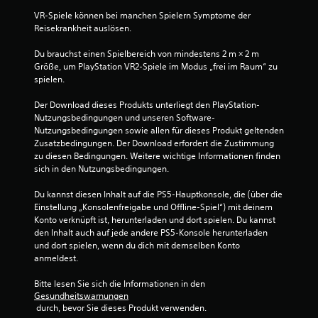
1
VR-Spiele können bei manchen Spielern Symptome der 
4
Reisekrankheit auslösen.
0
Du brauchst einen Spielbereich von mindestens 2 m × 2 m 
Größe, um PlayStation VR2-Spiele im Modus „frei im Raum“ zu 
2
spielen.
Der Download dieses Produkts unterliegt den PlayStation-
Nutzungsbedingungen und unseren Software-
B
Nutzungsbedingungen sowie allen für dieses Produkt geltenden 
Zusatzbedingungen. Der Download erfordert die Zustimmung 
e
zu diesen Bedingungen. Weitere wichtige Informationen finden 
sich in den Nutzungsbedingungen.
w
Du kannst diesen Inhalt auf die PS5-Hauptkonsole, die (über die 
Einstellung „Konsolenfreigabe und Offline-Spiel“) mit deinem 
e
Konto verknüpft ist, herunterladen und dort spielen. Du kannst 
den Inhalt auch auf jede andere PS5-Konsole herunterladen 
r
und dort spielen, wenn du dich mit demselben Konto 
anmeldest.
t
Bitte lesen Sie sich die Informationen in den 
u
Gesundheitswarnungen
 durch, bevor Sie dieses Produkt verwenden.