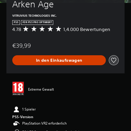
Arken Age
VITRUVIUS TECHNOLOGIES INC.
PS5
FÜR PS5 PRO OPTIMIERT
4.78
1,4.000 Bewertungen
D
u
r
€39,99
c
h
s
In den Einkaufswagen
c
h
n
i
t
t
Extreme Gewalt
l
i
c
h
1 Spieler
e
PS5-Version
B
PlayStation VR2 erforderlich
e
w