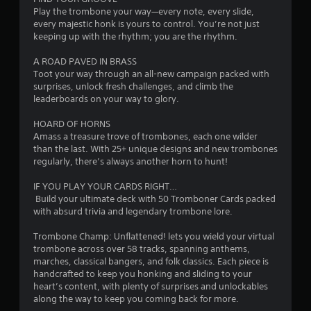
n
e
u
Play the trombone your way—every note, every slide,
b
m
every majestic honk is yours to control. You’re not just
e
u
ü
keeping up with the rhythm; you are the rhythm.
n
s
n
g
s
A ROAD PAVED IN BRASS
b
e
Toot your way through an all-new campaign packed with
a
e
n
surprises, unlock fresh challenges, and climb the
n
.
leaderboards on your way to glory.
u
u
t
HOARD OF HORNS
s
S
z
Amass a treasure trove of trombones, each one wilder
p
e
than the last. With 25+ unique designs and new trombones
3
i
n
regularly, there’s always another horn to hunt!
,
e
1
i
l
IF YOU PLAY YOUR CARDS RIGHT…
n
b
‎ Build your ultimate deck with 50 Tromboner Cards packed
5
d
a
with absurd trivia and legendary trombone lore.
e
r
r
Trombone Champ: Unflattened! lets you wield your virtual
o
d
trombone across over 58 tracks, spanning anthems,
h
B
u
marches, classical bangers, and folk classics. Each piece is
n
d
handcrafted to keep you honking and sliding to your
e
a
e
heart’s content, with plenty of surprises and unlockables
s
g
along the way to keep you coming back for more.
S
l