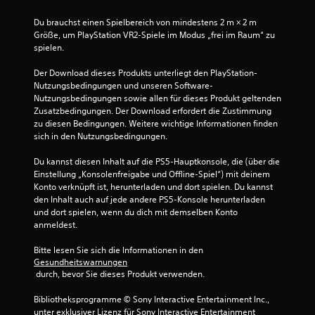
r
.
e
Du brauchst einen Spielbereich von mindestens 2 m × 2 m 
r
Größe, um PlayStation VR2-Spiele im Modus „frei im Raum“ zu 
S
spielen.
e
p
r
i
Der Download dieses Produkts unterliegt den PlayStation-
T
e
Nutzungsbedingungen und unseren Software-
a
Nutzungsbedingungen sowie allen für dieses Produkt geltenden 
l
s
Zusatzbedingungen. Der Download erfordert die Zustimmung 
w
t
zu diesen Bedingungen. Weitere wichtige Informationen finden 
i
e
sich in den Nutzungsbedingungen.
r
n
d
Du kannst diesen Inhalt auf die PS5-Hauptkonsole, die (über die 
D
p
Einstellung „Konsolenfreigabe und Offline-Spiel“) mit deinem 
u
a
Konto verknüpft ist, herunterladen und dort spielen. Du kannst 
k
u
den Inhalt auch auf jede andere PS5-Konsole herunterladen 
a
s
und dort spielen, wenn du dich mit demselben Konto 
n
anmeldest.
i
n
e
s
Bitte lesen Sie sich die Informationen in den 
t
r
Gesundheitswarnungen
d
t
 durch, bevor Sie dieses Produkt verwenden.
a
D
s
u
Bibliotheksprogramme © Sony Interactive Entertainment Inc., 
S
k
unter exklusiver Lizenz für Sony Interactive Entertainment 