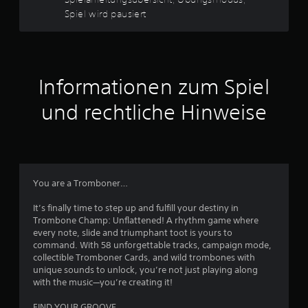
.
i
u
Spiel wird pausiert
c
s
6
h
D
e
4
u
n
k
B
v
a
e
Informationen zum Spiel
n
s
o
n
c
und rechtliche Hinweise
s
h
t
n
r
i
ä
m
5
n
S
k
p
u
You are a Tromboner…
i
n
e
g
S
It’s finally time to step up and fulfill your destiny in
l
d
Trombone Champ: Unflattened! A rhythm game where
e
r
t
every note, slide and triumphant toot is yours to
i
ü
command. With 58 unforgettable tracks, campaign mode,
n
c
e
collectible Tromboner Cards, and wild trombones with
e
k
unique sounds to unlock, you’re not just playing along
U
e
r
with the music—you’re creating it!
m
n
g
z
FIND YOUR GROOVE