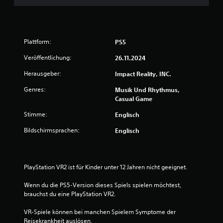
w
p
e
i
e
i
e
c
l
r
h
e
Plattform:
PS5
z
n
t
Veröffentlichung:
e
26.11.2024
f
i
o
u
Herausgeber:
Impact Reality, INC.
l
t
g
i
Genres:
n
Musik Und Rhythmus,
e
g
Casual Game
n
e
g
l
Stimme:
Englisch
s
o
e
D
Bildschirmsprachen:
Englisch
s
r
ü
n
ü
b
c
e
n
PlayStation VR2 ist für Kinder unter 12 Jahren nicht geeignet.
k
k
e
a
Wenn du die PS5-Version dieses Spiels spielen möchtest, 
n
n
brauchst du eine PlayStation VR2.
m
n
e
s
VR-Spiele können bei manchen Spielern Symptome der 
h
t
Reisekrankheit auslösen.