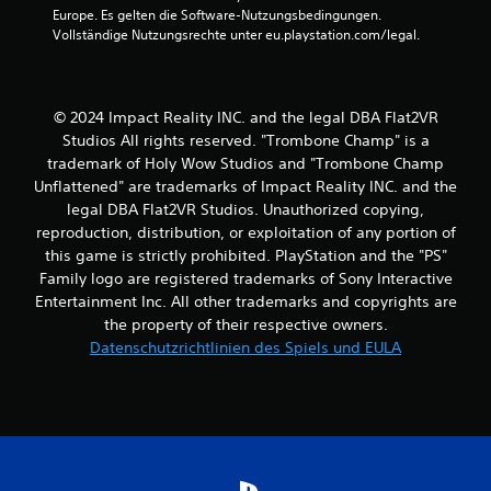
p
a
Europe. Es gelten die Software-Nutzungsbedingungen. 
i
n
Vollständige Nutzungsrechte unter eu.playstation.com/legal.
e
n
l
s
s
t
p
d
© 2024 Impact Reality INC. and the legal DBA Flat2VR
i
a
e
Studios All rights reserved. "Trombone Champ" is a
s
l
trademark of Holy Wow Studios and "Trombone Champ
S
e
Unflattened" are trademarks of Impact Reality INC. and the
p
n
legal DBA Flat2VR Studios. Unauthorized copying,
i
u
e
reproduction, distribution, or exploitation of any portion of
n
l
this game is strictly prohibited. PlayStation and the "PS"
d
j
i
Family logo are registered trademarks of Sony Interactive
e
n
Entertainment Inc. All other trademarks and copyrights are
d
M
the property of their respective owners.
e
e
Datenschutzrichtlinien des Spiels und EULA
r
n
z
ü
e
s
i
n
t
a
b
v
e
i
i