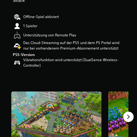
e
w
e
Offline-Spiel aktiviert
r
1 Spieler
t
u
Unterstützung von Remote Play
n
Das Cloud-Streaming auf der PS5 und dem PS Portal wird
g
nur bei vorhandenem Premium-Abonnement unterstützt
:
3
PS5-Version
.
Vibrationsfunktion wird unterstützt (DualSense Wireless-
8
Controller)
4
v
o
n
5
S
t
e
r
n
e
n