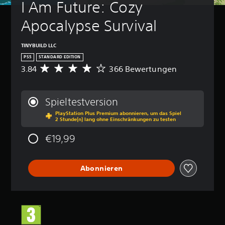
I Am Future: Cozy 
Apocalypse Survival
TINYBUILD LLC
PS5
STANDARD EDITION
3.84
366 Bewertungen
D
u
r
c
Spieltestversion
h
PlayStation Plus Premium abonnieren, um das Spiel
s
2 Stunde(n) lang ohne Einschränkungen zu testen
c
h
€19,99
n
i
t
Abonnieren
t
l
i
c
h
e
B