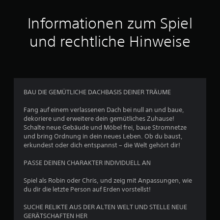
i
t
Informationen zum Spiel
t
und rechtliche Hinweise
l
i
c
BAU DIE GEMÜTLICHE DACHBASIS DEINER TRÄUME
h
Fang auf einem verlassenen Dach bei null an und baue,
dekoriere und erweitere dein gemütliches Zuhause!
e
Schalte neue Gebäude und Möbel frei, baue Stromnetze
und bring Ordnung in dein neues Leben. Ob du baust,
B
erkundest oder dich entspannst – die Welt gehört dir!
e
PASSE DEINEN CHARAKTER INDIVIDUELL AN
w
Spiel als Robin oder Chris, und zeig mit Anpassungen, wie
du dir die letzte Person auf Erden vorstellst!
e
SUCHE RELIKTE AUS DER ALTEN WELT UND STELLE NEUE
r
GERÄTSCHAFTEN HER