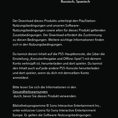
Russisch, Spanisch
3
6
Der Download dieses Produkts unterliegt den PlayStation-
6
Nutzungsbedingungen und unseren Software-
Nutzungsbedingungen sowie allen für dieses Produkt geltenden 
Zusatzbedingungen. Der Download erfordert die Zustimmung 
zu diesen Bedingungen. Weitere wichtige Informationen finden 
B
sich in den Nutzungsbedingungen.
e
Du kannst diesen Inhalt auf die PS5-Hauptkonsole, die (über die 
Einstellung „Konsolenfreigabe und Offline-Spiel“) mit deinem 
w
Konto verknüpft ist, herunterladen und dort spielen. Du kannst 
den Inhalt auch auf jede andere PS5-Konsole herunterladen 
und dort spielen, wenn du dich mit demselben Konto 
e
anmeldest.
r
Bitte lesen Sie sich die Informationen in den 
Gesundheitswarnungen
t
 durch, bevor Sie dieses Produkt verwenden.
u
Bibliotheksprogramme © Sony Interactive Entertainment Inc., 
unter exklusiver Lizenz für Sony Interactive Entertainment 
n
Europe. Es gelten die Software-Nutzungsbedingungen. 