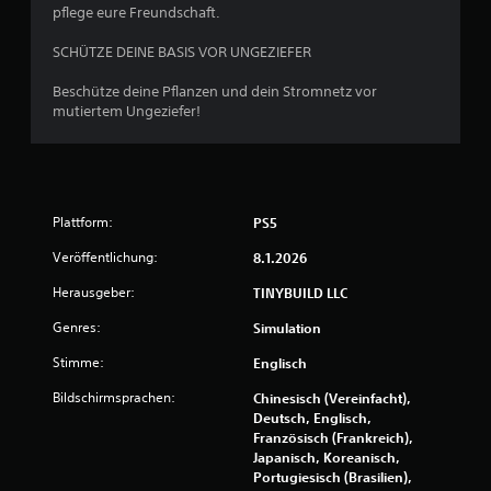
pflege eure Freundschaft.
5
SCHÜTZE DEINE BASIS VOR UNGEZIEFER
Beschütze deine Pflanzen und dein Stromnetz vor
S
mutiertem Ungeziefer!
t
e
Plattform:
PS5
r
Veröffentlichung:
8.1.2026
n
Herausgeber:
TINYBUILD LLC
e
Genres:
Simulation
n
Stimme:
Englisch
a
Bildschirmsprachen:
Chinesisch (Vereinfacht),
Deutsch, Englisch,
u
Französisch (Frankreich),
Japanisch, Koreanisch,
s
Portugiesisch (Brasilien),