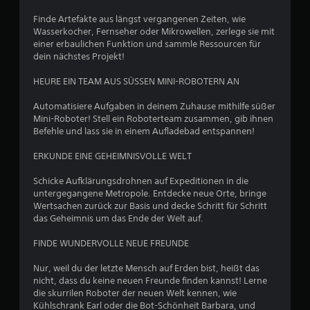
t
Finde Artefakte aus längst vergangenen Zeiten, wie
Wasserkocher, Fernseher oder Mikrowellen, zerlege sie mit
u
einer erbaulichen Funktion und sammle Ressourcen für
dein nächstes Projekt!
n
HEURE EIN TEAM AUS SÜSSEN MINI-ROBOTERN AN
g
Automatisiere Aufgaben in deinem Zuhause mithilfe süßer
Mini-Roboter! Stell ein Roboterteam zusammen, gib ihnen
:
Befehle und lass sie in einem Aufladebad entspannen!
3
ERKUNDE EINE GEHEIMNISVOLLE WELT
.
Schicke Aufklärungsdrohnen auf Expeditionen in die
untergegangene Metropole. Entdecke neue Orte, bringe
8
Wertsachen zurück zur Basis und decke Schritt für Schritt
das Geheimnis um das Ende der Welt auf.
4
FINDE WUNDERVOLLE NEUE FREUNDE
v
Nur, weil du der letzte Mensch auf Erden bist, heißt das
o
nicht, dass du keine neuen Freunde finden kannst! Lerne
die skurrilen Roboter der neuen Welt kennen, wie
n
Kühlschrank Earl oder die Bot-Schönheit Barbara, und