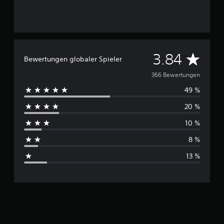
D
3.84
Bewertungen globaler Spieler
u
366 Bewertungen
49 %
r
20 %
c
10 %
h
8 %
s
13 %
c
h
n