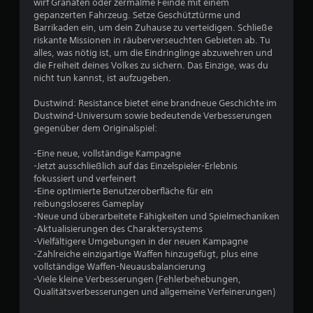
wirf Granaten oder zermalme Feinde mit einem
.
d
gepanzerten Fahrzeug. Setze Geschütztürme und
i
Barrikaden ein, um dein Zuhause zu verteidigen. Schließe
4
g
riskante Missionen in räuberverseuchten Gebieten ab. Tu
k
alles, was nötig ist, um die Eindringlinge abzuwehren und
7
e
die Freiheit deines Volkes zu sichern. Das Einzige, was du
i
nicht tun kannst, ist aufzugeben.
v
t
Dustwind: Resistance bietet eine brandneue Geschichte im
(
o
Dustwind-Universum sowie bedeutende Verbesserungen
e
gegenüber dem Originalspiel:
i
n
n
-Eine neue, vollständige Kampagne
5
f
-Jetzt ausschließlich auf das Einzelspieler-Erlebnis
a
fokussiert und verfeinert
c
-Eine optimierte Benutzeroberfläche für ein
h
reibungsloseres Gameplay
S
)
-Neue und überarbeitete Fähigkeiten und Spielmechaniken
-Aktualisierungen des Charaktersystems
D
t
-Vielfältigere Umgebungen in der neuen Kampagne
u
-Zahlreiche einzigartige Waffen hinzugefügt, plus eine
k
e
vollständige Waffen-Neuausbalancierung
a
-Viele kleine Verbesserungen (Fehlerbehebungen,
n
r
Qualitätsverbesserungen und allgemeine Verfeinerungen)
n
s