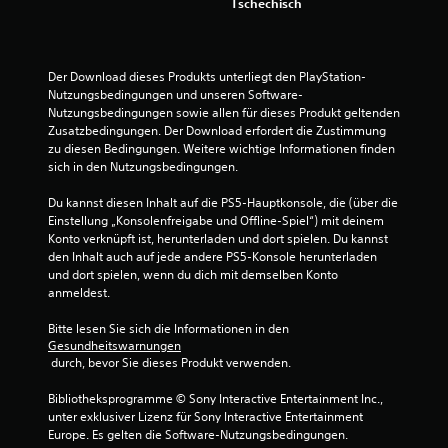
e
Tschechisch
Z
e
r
i
t
t
Der Download dieses Produkts unterliegt den PlayStation-
o
Nutzungsbedingungen und unseren Software-
d
u
Nutzungsbedingungen sowie allen für dieses Produkt geltenden 
e
Zusatzbedingungen. Der Download erfordert die Zustimmung 
r
n
zu diesen Bedingungen. Weitere wichtige Informationen finden 
s
sich in den Nutzungsbedingungen.
p
g
e
Du kannst diesen Inhalt auf die PS5-Hauptkonsole, die (über die 
z
e
Einstellung „Konsolenfreigabe und Offline-Spiel“) mit deinem 
i
Konto verknüpft ist, herunterladen und dort spielen. Du kannst 
e
n
den Inhalt auch auf jede andere PS5-Konsole herunterladen 
l
und dort spielen, wenn du dich mit demselben Konto 
l
anmeldest.
b
e
Bitte lesen Sie sich die Informationen in den 
i
Gesundheitswarnungen
m
 durch, bevor Sie dieses Produkt verwenden.
A
u
Bibliotheksprogramme © Sony Interactive Entertainment Inc., 
s
unter exklusiver Lizenz für Sony Interactive Entertainment 
f
Europe. Es gelten die Software-Nutzungsbedingungen. 
ü