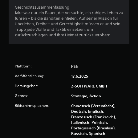
n
t
Geschichtszusammenfassung
d
e
Jake war nur ein Bauer, der versuchte, ein ruhiges Leben zu
a
führen – bis die Banditen einfielen. Auf seiner Mission für
s
n
Überleben, Freiheit und Gerechtigkeit müssen er und sein
S
Trupp jede Waffe und Taktik einsetzen, um
p
a
zurückzuschlagen und ihre Heimat zurückzuerobern.
i
e
u
l
f
s
ü
r
Plattform:
PS5
3
e
i
Veröffentlichung:
17.6.2025
4
n
Herausgeber:
Z-SOFTWARE GMBH
e
b
Genres:
Strategie, Action
e
B
g
Bildschirmsprachen:
Chinesisch (Vereinfacht),
r
Deutsch, Englisch,
e
e
Französisch (Frankreich),
n
Italienisch, Polnisch,
w
z
Portugiesisch (Brasilien),
t
Russisch, Spanisch,
e