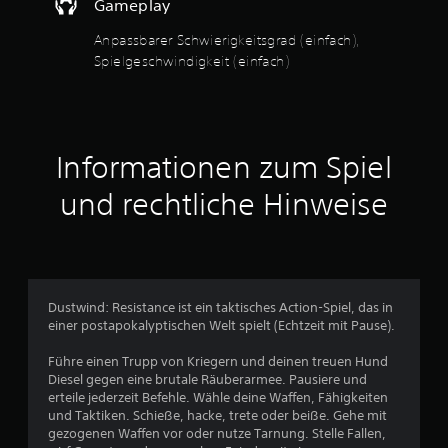
Gameplay
u
e
s
Anpassbarer Schwierigkeitsgrad (einfach),
w
B
ä
Spielgeschwindigkeit (einfach)
h
e
l
s
w
t
.
e
Informationen zum Spiel
r
und rechtliche Hinweise
S
p
t
i
e
u
l
g
n
Dustwind: Resistance ist ein taktisches Action-Spiel, das in
e
einer postapokalyptischen Welt spielt (Echtzeit mit Pause).
s
g
c
Führe einen Trupp von Kriegern und deinen treuen Hund
h
:
Diesel gegen eine brutale Räuberarmee. Pausiere und
w
erteile jederzeit Befehle. Wähle deine Waffen, Fähigkeiten
3
und Taktiken. Schieße, hacke, trete oder beiße. Gehe mit
i
gezogenen Waffen vor oder nutze Tarnung. Stelle Fallen,
n