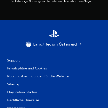
Vollständige Nutzungsrechte unter eu.playstation.com/legal.
h
r
e
n
b
e
s
t
i
m
Land/Region Österreich
m
t
e
r
Support
A
Privatsphäre und Cookies
k
t
Nutzungsbedingungen für die Website
i
o
Sitemap
n
e
PlayStation Studios
n
v
Rechtliche Hinweise
e
r
Impressum