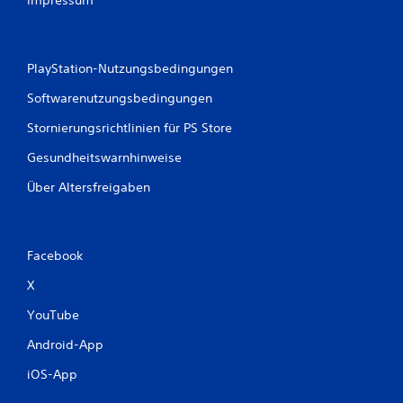
l
a
n
g
PlayStation-Nutzungsbedingungen
s
a
Softwarenutzungsbedingungen
m
Stornierungsrichtlinien für PS Store
e
n
Gesundheitswarnhinweise
.
Über Altersfreigaben
Facebook
X
YouTube
Android-App
iOS-App