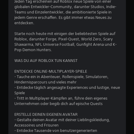
Jeden Tag erscheinen auf Roblox neue Spiele von einer
:
globalen Entwickler-Community, darunter Studios, Indie-
Teams und Einzelentwickler, die ambitionierte Spiele in
4
jedem Genre erschaffen. Es gibt immer etwas Neues zu
entdecken.
v
Starte noch heute mit einigen der beliebtesten Spiele auf
o
Roblox, darunter Forge, Pixel-Quest, World Zero, Scary
Shawarma, NFL Universe Football, Gunfight Arena und K-
Pop Demon Hunters.
n
WAS DU AUF ROBLOX TUN KANNST
5
ENTDECKE ONLINE-MULTIPLAYER-SPIELE
- Tauche ein in Abenteuer, Rollenspiele, Simulatoren,
Hindernisparcours und vieles mehr
S
- Entdecke täglich angesagte Experiences und lustige, neue
Spiele
t
- Tritt in Multiplayer-Kämpfen an, führe dein eigenes
Unternehmen oder begib dich auf epische Quests
e
ERSTELLE DEINEN EIGENEN AVATAR
r
- Gestalte deinen Avatar mit deiner Lieblingskleidung,
Accessoires und Frisuren
n
- Entdecke Tausende von benutzergenerierten