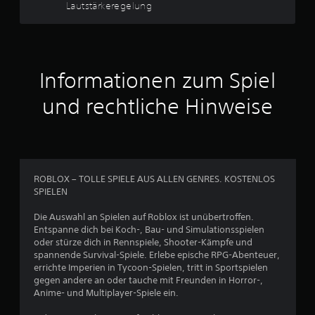
Lautstärkeregelung
c
h
e
Informationen zum Spiel
B
und rechtliche Hinweise
e
w
e
ROBLOX – TOLLE SPIELE AUS ALLEN GENRES. KOSTENLOS
SPIELEN
r
Die Auswahl an Spielen auf Roblox ist unübertroffen.
t
Entspanne dich bei Koch-, Bau- und Simulationsspielen
oder stürze dich in Rennspiele, Shooter-Kämpfe und
u
spannende Survival-Spiele. Erlebe epische RPG-Abenteuer,
errichte Imperien in Tycoon-Spielen, tritt in Sportspielen
n
gegen andere an oder tauche mit Freunden in Horror-,
Anime- und Multiplayer-Spiele ein.
g