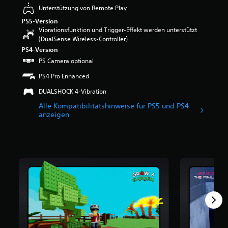
l
e
Unterstützung von Remote Play
n
r
PS5-Version
e
t
Vibrationsfunktion und Trigger-Effekt werden unterstützt
r
u
(DualSense Wireless-Controller)
A
n
PS4-Version
u
g
d
PS Camera optional
:
i
4
PS4 Pro Enhanced
o
v
s
o
DUALSHOCK 4-Vibration
i
n
Alle Kompatibilitätshinweise für PS5 und PS4
g
5
anzeigen
n
a
S
l
t
e
e
r
r
e
n
d
e
u
n
z
a
i
u
e
s
r
1
e
M