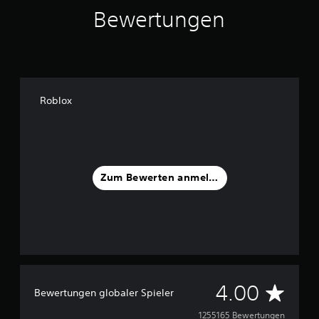
Bewertungen
Roblox
Zum Bewerten anmelden
D
4.00
Bewertungen globaler Spieler
u
1255165 Bewertungen