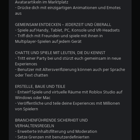
Avatarartikeln im Marktplatz
e
- Drücke dich mit einzigartigen Animationen und Emotes
aus
n
GEMEINSAM ENTDECKEN – JEDERZEIT UND ÜBERALL
a
- Spiele auf Handy, Tablet, PC, Konsole und VR-Headsets
- Triff dich mit Freunden und spiele mit ihnen in
u
Multiplayer-Spielen auf jedem Gerät
s
CHATTE UND SPIELE MIT LEUTEN, DIE DU KENNST
- Tritt einer Party bei und stürzt euch gemeinsam in neue
1
Experiences
- Benutzer mit Altersverifizierung können auch per Sprache
2
oder Text chatten
5
ERSTELLE, BAUE UND TEILE
- Entwirf Spiele und virtuelle Räume mit Roblox Studio auf
5
Windows oder Mac
- Veröffentliche und teile deine Experiences mit Millionen
1
von Spielern
BRANCHENFÜHRENDE SICHERHEIT UND
6
VERHALTENSREGELN
- Erweiterte Inhaltsfilterung und Moderation
5
- Setze Grenzen mit benutzerdefinierten