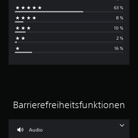
63 %
r
8 %
c
10 %
h
2 %
s
16 %
c
h
n
i
t
Barrierefreiheitsfunktionen
t
l
Audio
i