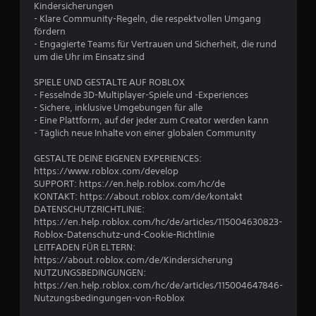
Kindersicherungen
- Klare Community-Regeln, die respektvollen Umgang
fördern
B
- Engagierte Teams für Vertrauen und Sicherheit, die rund
um die Uhr im Einsatz sind
e
SPIELE UND GESTALTE AUF ROBLOX
w
- Fesselnde 3D-Multiplayer-Spiele und -Experiences
- Sichere, inklusive Umgebungen für alle
e
- Eine Plattform, auf der jeder zum Creator werden kann
- Täglich neue Inhalte von einer globalen Community
r
GESTALTE DEINE EIGENEN EXPERIENCES:
t
https://www.roblox.com/develop
SUPPORT: https://en.help.roblox.com/hc/de
u
KONTAKT: https://about.roblox.com/de/kontakt
DATENSCHUTZRICHTLINIE:
n
https://en.help.roblox.com/hc/de/articles/115004630823-
Roblox-Datenschutz-und-Cookie-Richtlinie
g
LEITFADEN FÜR ELTERN:
https://about.roblox.com/de/Kindersicherung
e
NUTZUNGSBEDINGUNGEN:
https://en.help.roblox.com/hc/de/articles/115004647846-
n
Nutzungsbedingungen-von-Roblox