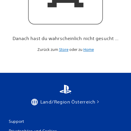
h
n
i
c
h
t
g
Danach hast du wahrscheinlich nicht gesucht ...
e
s
Zurück zum
Store
oder zu
Home
u
c
h
t
.
.
.
Land/Region Österreich
Support
Privatsphäre und Cookies