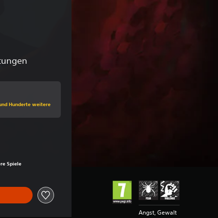
tungen
 dem Originalpreis von €19,99
 und Hunderte weitere
 dem Originalpreis von €19,99
re Spiele
Angst, Gewalt