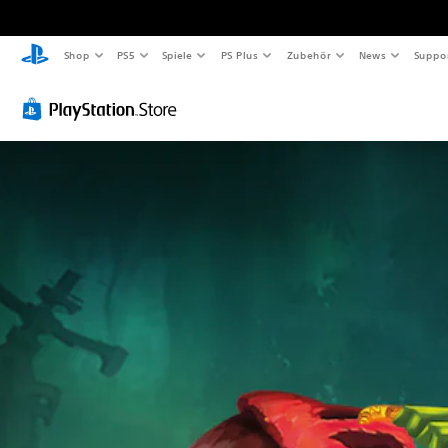
Shop
PS5
Spiele
PS Plus
Zubehör
News
Suppo