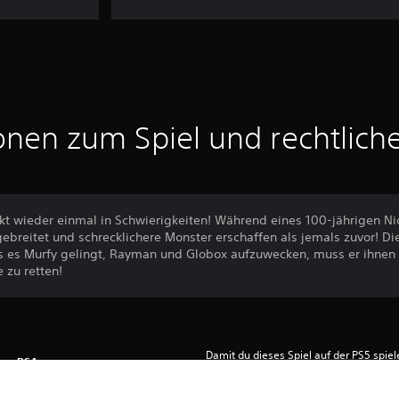
onen zum Spiel und rechtlich
kt wieder einmal in Schwierigkeiten! Während eines 100-jährigen Ni
breitet und schrecklichere Monster erschaffen als jemals zuvor! Die
 es Murfy gelingt, Rayman und Globox aufzuwecken, muss er ihnen 
 zu retten!
Damit du dieses Spiel auf der PS5 spie
PS4
die neueste Version der Systemsoftware 
dieses Spiel auf der PS5 spielbar, aber 
19.2.2014