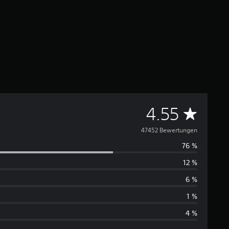
D
4.55
u
47452 Bewertungen
76 %
r
12 %
c
6 %
h
1 %
4 %
s