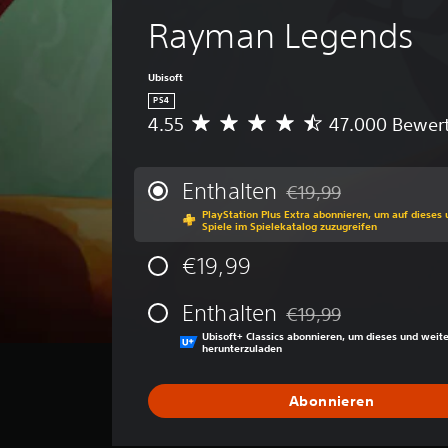
Rayman Legends
Ubisoft
PS4
4.55
47.000 Bewer
D
u
r
c
Enthalten
€19,99
Preisnachlass gegenüber
h
PlayStation Plus Extra abonnieren, um auf dieses
s
Spiele im Spielekatalog zuzugreifen
c
h
€19,99
n
i
Enthalten
€19,99
t
Preisnachlass gegenüber
t
Ubisoft+ Classics abonnieren, um dieses und weite
herunterzuladen
l
i
c
Abonnieren
h
e