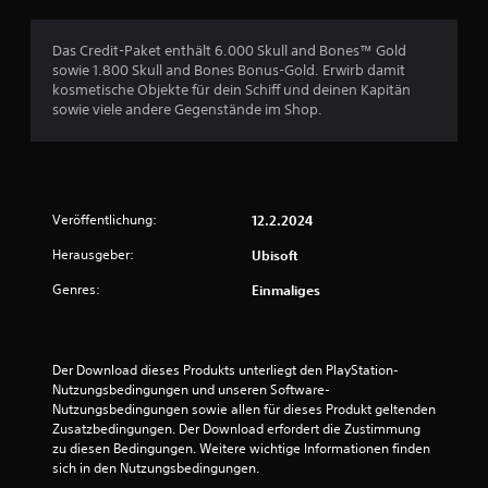
s
i
n
t
m
S
e
e
i
m
p
Das Credit-Paket enthält 6.000 Skull and Bones™ Gold
l
r
s
u
i
sowie 1.800 Skull and Bones Bonus-Gold. Erwirb damit
a
g
c
n
e
kosmetische Objekte für dein Schiff und deinen Kapitän
r
h
i
n
l
sowie viele andere Gegenstände im Shop.
ö
o
z
l
s
ß
d
i
e
p
e
e
e
i
i
r
r
r
e
t
e
d
e
l
u
n
u
n
Veröffentlichung:
12.2.2024
e
n
S
r
z
n
g
c
c
u
Herausgeber:
Ubisoft
u
s
h
h
k
n
Genres:
Einmaliges
r
C
ö
ü
d
i
o
n
b
i
f
n
n
e
n
t
t
e
M
r
Der Download dieses Produkts unterliegt den PlayStation-
a
r
n
e
s
Nutzungsbedingungen und unseren Software-
r
o
.
n
i
Nutzungsbedingungen sowie allen für dieses Produkt geltenden 
t
l
ü
c
Zusatzbedingungen. Der Download erfordert die Zustimmung 
d
l
s
h
zu diesen Bedingungen. Weitere wichtige Informationen finden 
a
e
n
sich in den Nutzungsbedingungen.
t
r
r
a