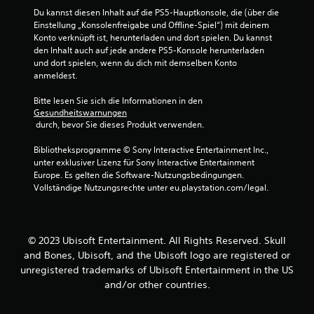
g
v
v
D
Du kannst diesen Inhalt auf die PS5-Hauptkonsole, die (über die 
e
i
i
u
Einstellung „Konsolenfreigabe und Offline-Spiel“) mit deinem 
s
b
g
k
Konto verknüpft ist, herunterladen und dort spielen. Du kannst 
t
r
i
a
den Inhalt auch auf jede andere PS5-Konsole herunterladen 
e
a
e
n
und dort spielen, wenn du dich mit demselben Konto 
l
t
r
n
anmeldest.
l
i
e
s
t
o
n
t
Bitte lesen Sie sich die Informationen in den 
,
n
,
A
Gesundheitswarnungen
s
k
o
n
 durch, bevor Sie dieses Produkt verwenden.
o
o
h
l
d
m
n
e
Bibliotheksprogramme © Sony Interactive Entertainment Inc., 
a
m
e
i
unter exklusiver Lizenz für Sony Interactive Entertainment 
s
u
m
t
Europe. Es gelten die Software-Nutzungsbedingungen. 
s
n
e
u
Vollständige Nutzungsrechte unter eu.playstation.com/legal.
e
i
h
n
r
z
r
g
l
i
e
e
e
e
r
n
© 2023 Ubisoft Entertainment. All Rights Reserved. Skull
i
r
e
f
c
t
and Bones, Ubisoft, and the Ubisoft logo are registered or
T
ü
h
.
unregistered trademarks of Ubisoft Entertainment in the US
a
r
t
s
d
and/or other countries.
e
t
a
r
e
s