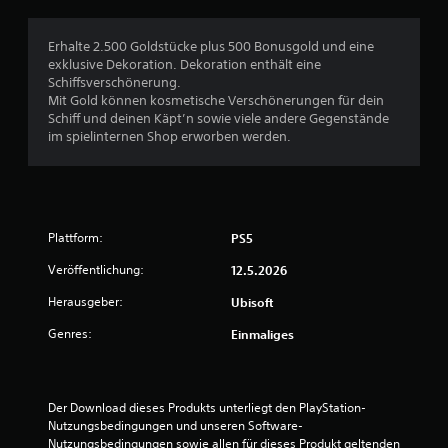
s
i
n
t
m
S
e
e
i
m
p
Erhalte 2.500 Goldstücke plus 500 Bonusgold und eine
l
r
s
u
i
exklusive Dekoration. Dekoration enthält eine
a
g
c
n
e
Schiffsverschönerung.
r
h
i
n
l
Mit Gold können kosmetische Verschönerungen für dein
ö
o
z
l
s
Schiff und deinen Käpt’n sowie viele andere Gegenstände
ß
d
i
e
p
im spielinternen Shop erworben werden.
e
e
e
i
i
r
r
r
e
t
e
d
e
l
u
n
u
n
e
n
S
r
z
n
g
c
c
u
Plattform:
PS5
u
s
h
h
k
n
r
C
ö
Veröffentlichung:
ü
12.5.2026
d
i
o
n
b
i
Herausgeber:
Ubisoft
f
n
n
e
n
t
t
e
M
r
Genres:
Einmaliges
a
r
n
e
s
r
o
.
n
i
t
l
ü
c
d
l
s
Der Download dieses Produkts unterliegt den PlayStation-
h
a
e
n
Nutzungsbedingungen und unseren Software-
t
r
r
a
Nutzungsbedingungen sowie allen für dieses Produkt geltenden 