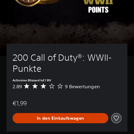
200 Call of Duty®: WWII-
Punkte
Activision Blizzard Int'l BV
2.89
9 Bewertungen
D
u
r
€1,99
c
h
s
In den Einkaufswagen
c
h
n