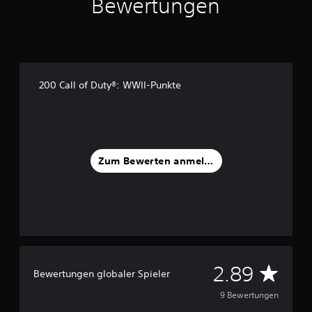
Bewertungen
5
S
t
e
r
n
200 Call of Duty®: WWII-Punkte
e
n
a
u
s
9
Zum Bewerten anmelden
B
e
w
e
r
t
u
D
n
2.89
Bewertungen globaler Spieler
g
u
e
9 Bewertungen
n