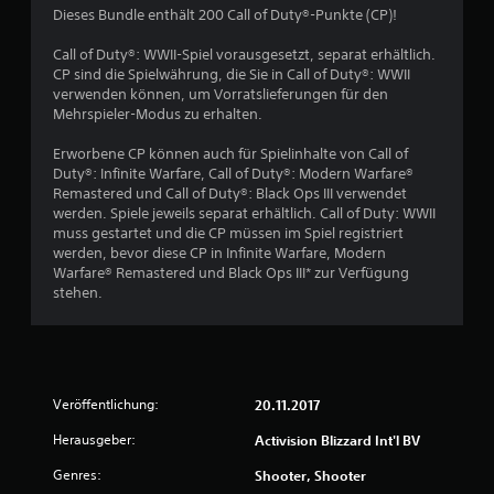
c
Dieses Bundle enthält 200 Call of Duty®-Punkte (CP)!
h
Call of Duty®: WWII-Spiel vorausgesetzt, separat erhältlich.
CP sind die Spielwährung, die Sie in Call of Duty®: WWII
e
verwenden können, um Vorratslieferungen für den
Mehrspieler-Modus zu erhalten.
B
Erworbene CP können auch für Spielinhalte von Call of
e
Duty®: Infinite Warfare, Call of Duty®: Modern Warfare®
Remastered und Call of Duty®: Black Ops III verwendet
w
werden. Spiele jeweils separat erhältlich. Call of Duty: WWII
muss gestartet und die CP müssen im Spiel registriert
e
werden, bevor diese CP in Infinite Warfare, Modern
Warfare® Remastered und Black Ops III* zur Verfügung
r
stehen.
t
u
Veröffentlichung:
20.11.2017
n
Herausgeber:
Activision Blizzard Int'l BV
g
Genres:
Shooter, Shooter