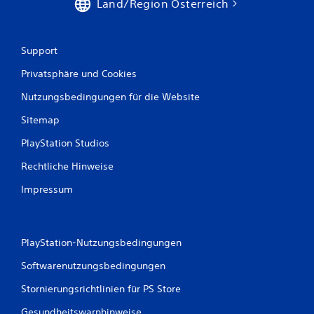
w
Land/Region Österreich
e
r
Support
t
Privatsphäre und Cookies
Nutzungsbedingungen für die Website
u
Sitemap
n
PlayStation Studios
g
Rechtliche Hinweise
e
Impressum
n
PlayStation-Nutzungsbedingungen
Softwarenutzungsbedingungen
Stornierungsrichtlinien für PS Store
Gesundheitswarnhinweise