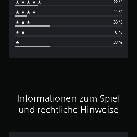
22 %
r
11 %
c
33 %
h
0 %
s
33 %
c
h
n
i
t
Informationen zum Spiel
t
und rechtliche Hinweise
l
i