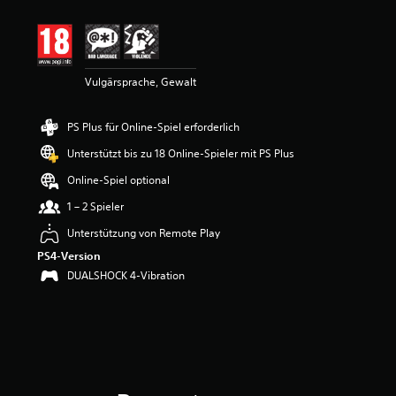
i
t
t
l
i
Vulgärsprache, Gewalt
c
h
e
PS Plus für Online-Spiel erforderlich
B
e
Unterstützt bis zu 18 Online-Spieler mit PS Plus
w
e
Online-Spiel optional
r
1 – 2 Spieler
t
u
Unterstützung von Remote Play
n
PS4-Version
g
:
DUALSHOCK 4-Vibration
2
.
8
9
v
o
n