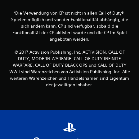
e
r
*Die Verwendung von CP ist nicht in allen Call of Duty®-
Spielen möglich und von der Funktionalität abhängig, die
n
sich ändern kann. CP sind verfügbar, sobald die
Funktionalität der CP aktiviert wurde und die CP im Spiel
e
angeboten werden.
n
© 2017 Activision Publishing, Inc. ACTIVISION, CALL OF
a
DUTY, MODERN WARFARE, CALL OF DUTY INFINITE
WARFARE, CALL OF DUTY BLACK OPS und CALL OF DUTY
u
WWII sind Warenzeichen von Activision Publishing, Inc. Alle
weiteren Warenzeichen und Handelsnamen sind Eigentum
s
der jeweiligen Inhaber.
9
B
e