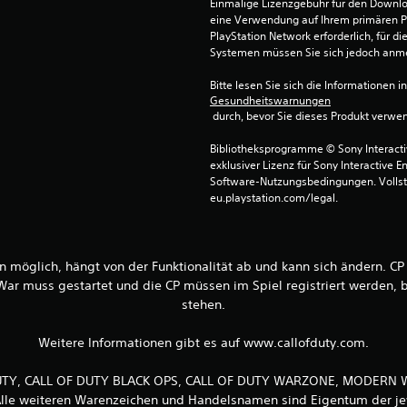
Einmalige Lizenzgebühr für den Downlo
eine Verwendung auf Ihrem primären P
PlayStation Network erforderlich, für 
Systemen müssen Sie sich jedoch anm
Bitte lesen Sie sich die Informationen i
Gesundheitswarnungen
 durch, bevor Sie dieses Produkt verwe
Bibliotheksprogramme © Sony Interactive
exklusiver Lizenz für Sony Interactive E
Software-Nutzungsbedingungen. Vollst
eu.playstation.com/legal.
en möglich, hängt von der Funktionalität ab und kann sich ändern. CP 
ar muss gestartet und die CP müssen im Spiel registriert werden, b
stehen.
Weitere Informationen gibt es auf www.callofduty.com.
OF DUTY, CALL OF DUTY BLACK OPS, CALL OF DUTY WARZONE, MODERN
 Alle weiteren Warenzeichen und Handelsnamen sind Eigentum der je