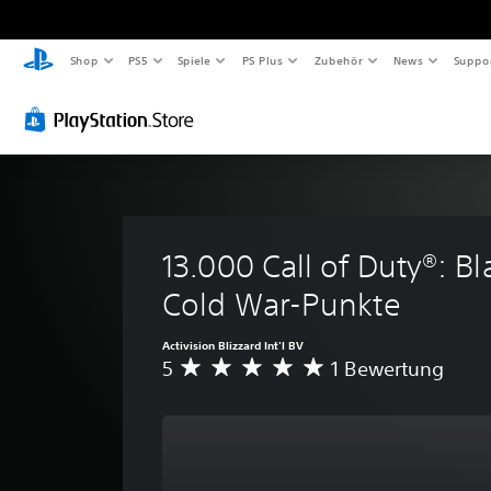
Shop
PS5
Spiele
PS Plus
Zubehör
News
Suppo
13.000 Call of Duty®: Bl
Cold War-Punkte
Activision Blizzard Int'l BV
5
1 Bewertung
D
u
r
c
h
s