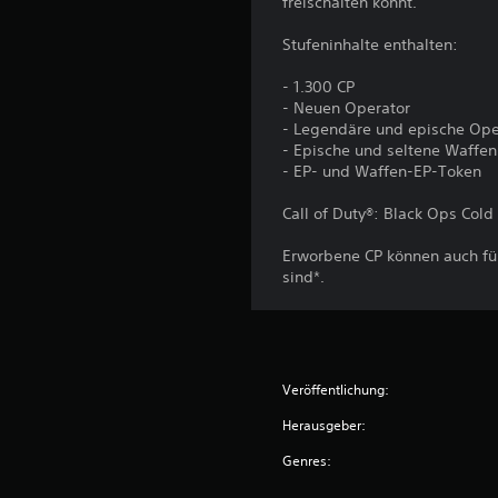
g
freischalten könnt.
e
n
Stufeninhalte enthalten:
- 1.300 CP
- Neuen Operator
- Legendäre und epische Ope
- Epische und seltene Waffe
- EP- und Waffen-EP-Token
Call of Duty®: Black Ops Cold
Erworbene CP können auch für
sind*.
Veröffentlichung:
Herausgeber:
Genres: