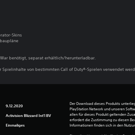
rator-Skins
nbaupläne
 War benötigt, separat erhältlich/herunterladbar.
 Spielinhalte von bestimmten Call of Duty®-Spielen verwendet werde
Der Download dieses Produkts unterli
9.12.2020
PlayStation Network und unseren Soft
allen für dieses Produkt geltenden Zu
Activision Blizzard Int'l BV
erfordert die Zustimmung zu diesen Be
Einmaliges
Informationen finden sich in den Nutz