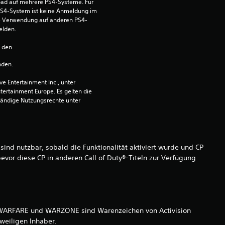
ad auf mehrere PS4-Systeme. Für 
S4-System ist keine Anmeldung im 
die Verwendung auf anderen PS4-
elden.
n den 
nden.
 Entertainment Inc., unter 
ntertainment Europe. Es gelten die 
ändige Nutzungsrechte unter 
sind nutzbar, sobald die Funktionalität aktiviert wurde und CP
evor diese CP in anderen Call of Duty®-Titeln zur Verfügung
 WARFARE und WARZONE sind Warenzeichen von Activision
weiligen Inhaber.