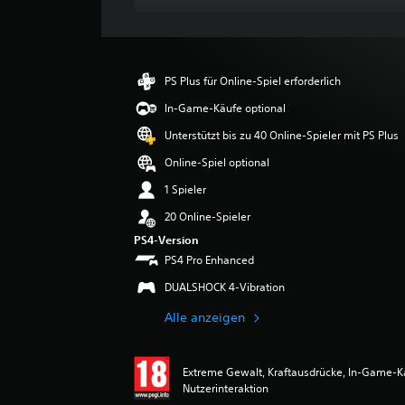
c
h
n
i
t
PS Plus für Online-Spiel erforderlich
t
l
In-Game-Käufe optional
i
Unterstützt bis zu 40 Online-Spieler mit PS Plus
c
h
Online-Spiel optional
e
1 Spieler
B
e
20 Online-Spieler
w
PS4-Version
e
PS4 Pro Enhanced
r
t
DUALSHOCK 4-Vibration
u
n
Alle anzeigen
g
:
5
Extreme Gewalt, Kraftausdrücke, In-Game-K
v
Nutzerinteraktion
o