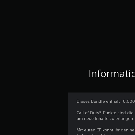
n
5
S
t
e
r
n
e
n
a
u
Informati
s
1
B
e
w
Dieses Bundle enthält 10.000 
e
r
Call of Duty®-Punkte sind di
t
um neue Inhalte zu erlangen.
u
n
Mit euren CP könnt ihr den ne