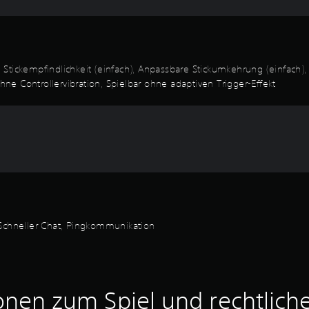
 Stickempfindlichkeit (einfach), Anpassbare Stickumkehrung (einfach)
e Controllervibration, Spielbar ohne adaptiven Trigger-Effekt
 Schneller Chat, Pingkommunikation
onen zum Spiel und rechtlich