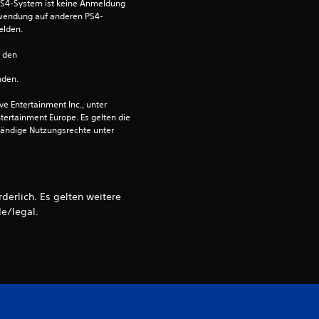
S4-System ist keine Anmeldung 
n
Verwendung auf anderen PS4-
elden.
a
n den 
u
nden.
 Entertainment Inc., unter 
s
ntertainment Europe. Es gelten die 
ändige Nutzungsrechte unter 
1
B
derlich. Es gelten weitere
e/legal.
e
w
e