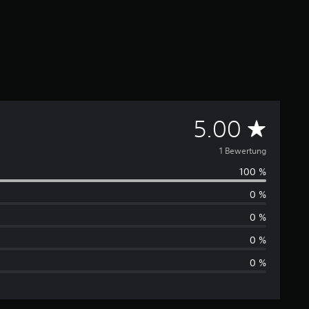
D
5.00
u
1 Bewertung
100 %
r
0 %
c
0 %
h
0 %
0 %
s
c