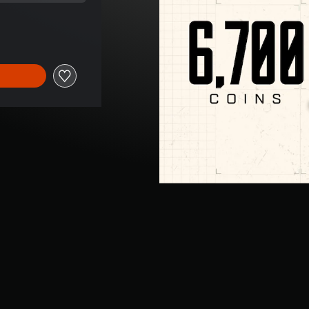
m Originalpreis von €59,99