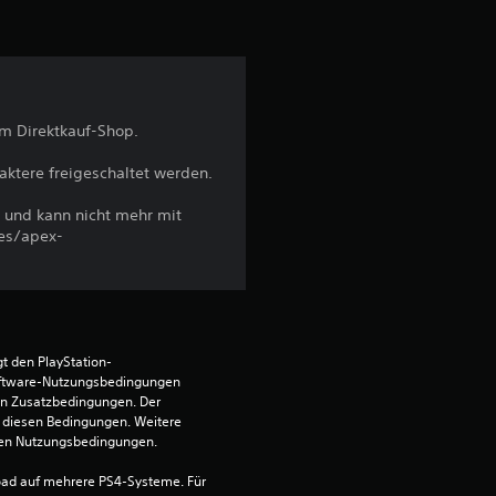
v
o
n
m Direktkauf-Shop.
5
ktere freigeschaltet werden.
 und kann nicht mehr mit
es/apex-
S
t
e
t den PlayStation-
r
ftware-Nutzungsbedingungen 
en Zusatzbedingungen. Der 
diesen Bedingungen. Weitere 
n
 den Nutzungsbedingungen.
e
ad auf mehrere PS4-Systeme. Für 