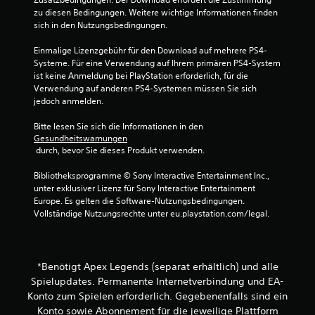
t
e
d
zu diesen Bedingungen. Weitere wichtige Informationen finden 
i
n
e
sich in den Nutzungsbedingungen.
o
u
n
n
n
z
Einmalige Lizenzgebühr für den Download auf mehrere PS4-
e
d
u
Systeme. Für eine Verwendung auf Ihrem primären PS4-System 
n
e
s
ist keine Anmeldung bei PlayStation erforderlich, für die 
f
m
ä
Verwendung auf anderen PS4-Systemen müssen Sie sich 
ü
p
t
jedoch anmelden.
r
f
z
d
a
l
Bitte lesen Sie sich die Informationen in den 
i
n
Gesundheitswarnungen
i
e
g
 durch, bevor Sie dieses Produkt verwenden.
c
E
e
h
m
n
Bibliotheksprogramme © Sony Interactive Entertainment Inc., 
o
p
,
unter exklusiver Lizenz für Sony Interactive Entertainment 
p
f
u
Europe. Es gelten die Software-Nutzungsbedingungen. 
t
i
m
Vollständige Nutzungsrechte unter eu.playstation.com/legal.
i
n
e
s
d
i
c
l
n
h
i
f
o
*Benötigt Apex Legends (separat erhältlich) und alle
c
a
d
Spielupdates. Permanente Internetverbindung und EA-
h
c
e
Konto zum Spielen erforderlich. Gegebenenfalls sind ein
k
h
r
e
Konto sowie Abonnement für die jeweilige Plattform
e