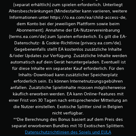
d
i
(separat erhältlich) zum spielen erforderlich. Unterliegt
r
u
t
m
Altersbeschränkungen (Mindestalter kann variieren, weitere
r
d
i
c
Informationen unter https://o.ea.com/ea/child-access-de,
e
t
h
dem Konto bei der jeweiligen Plattform sowie beim
r
a
C
Abonnement). Annahme der EA-Nutzervereinbarung
S
n
o
t
(terms.ea.com/de) zum Spielen erforderlich. Es gilt die EA-
d
n
i
Datenschutz- & Cookie-Richtlinie (privacy.ea.com/de).
e
t
c
r
Gegebenenfalls stellt EA kostenlos zusätzliche Inhalte
r
k
e
o
&/oder Updates zur Verfügung. Zusätzliche Inhalte werden
s
n
l
automatisch auf dein Gerät heruntergeladen. Eventuell ist
.
S
l
für diese Inhalte ein separater Kauf erforderlich. Für den
p
e
Inhalts-Download kann zusätzlicher Speicherplatz
i
r
A
erforderlich sein. Es können Internetnutzungsgebühren
e
v
n
l
anfallen. Zusätzliche Spielinhalte müssen möglicherweise
i
p
e
b
käuflich erworben werden. EA kann Online-Features mit
a
r
r
einer Frist von 30 Tagen nach entsprechender Mitteilung an
s
n
a
die Nutzer einstellen. Exotische Splitter sind in Belgien
s
k
t
nicht verfügbar.
o
b
i
**Die Berechnung des Bonus basiert auf dem Preis des
m
a
o
m
separat erworbenen Bundles mit 10 Exotischen Splittern.
n
r
u
k
Datenschutzrichtlinien des Spiels und EULA
e
n