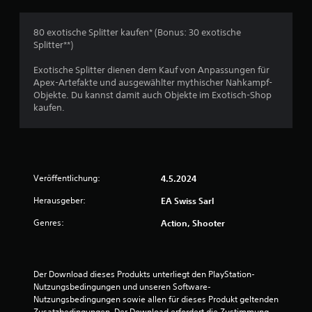
t
s
r
n
e
(
a
t
n
n
e
t
80 exotische Splitter kaufen* (Bonus: 30 exotische
e
s
z
i
z
Splitter**)
r
t
u
n
,
.
A
k
f
Exotische Splitter dienen dem Kauf von Anpassungen für
S
u
o
Apex-Artefakte und ausgewählter mythischer Nahkampf-
ä
a
d
m
Objekte. Du kannst damit auch Objekte im Exotisch-Shop
t
c
i
m
kaufen.
z
o
e
h
e
i
n
)
o
n
s
E
d
f
c
s
e
o
h
g
r
r
e
Veröffentlichung:
4.5.2024
i
S
m
i
b
y
a
n
Herausgeber:
EA Swiss Sarl
t
m
t
e
e
b
Genres:
Action, Shooter
i
n
i
o
o
.
n
l
n
i
e
e
g
s
n
Der Download dieses Produkts unterliegt den PlayStation-
e
e
w
Nutzungsbedingungen und unseren Software-
O
n
e
Nutzungsbedingungen sowie allen für dieses Produkt geltenden 
p
d
r
Zusatzbedingungen. Der Download erfordert die Zustimmung 