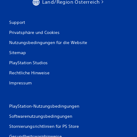
s
Land/Region Österreich
1
Support
4
Privatsphäre und Cookies
Nutzungsbedingungen für die Website
B
Sitemap
e
PlayStation Studios
w
Rechtliche Hinweise
e
Impressum
r
t
PlayStation-Nutzungsbedingungen
u
Softwarenutzungsbedingungen
n
Stornierungsrichtlinien für PS Store
Gesundheitswarnhinweise