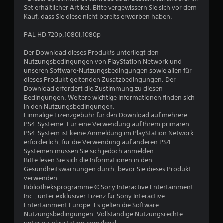
e
Set erhältlicher Artikel. Bitte vergewissern Sie sich vor dem
Kauf, dass Sie diese nicht bereits erworben haben.
w
PAL HD 720p,1080i,1080p
e
Der Download dieses Produkts unterliegt den
r
Nutzungsbedingungen von PlayStation Network und
unseren Software-Nutzungsbedingungen sowie allen für
t
dieses Produkt geltenden Zusatzbedingungen. Der
Download erfordert die Zustimmung zu diesen
u
Bedingungen. Weitere wichtige Informationen finden sich
in den Nutzungsbedingungen.
Einmalige Lizenzgebühr für den Download auf mehrere
n
PS4-Systeme. Für eine Verwendung auf Ihrem primären
PS4-System ist keine Anmeldung im PlayStation Network
g
erforderlich, für die Verwendung auf anderen PS4-
Systemen müssen Sie sich jedoch anmelden.
:
Bitte lesen Sie sich die Informationen in den
Gesundheitswarnungen durch, bevor Sie dieses Produkt
5
verwenden.
Bibliotheksprogramme © Sony Interactive Entertainment
v
Inc., unter exklusiver Lizenz für Sony Interactive
Entertainment Europe. Es gelten die Software-
o
Nutzungsbedingungen. Vollständige Nutzungsrechte
unter eu.playstation.com/legal.