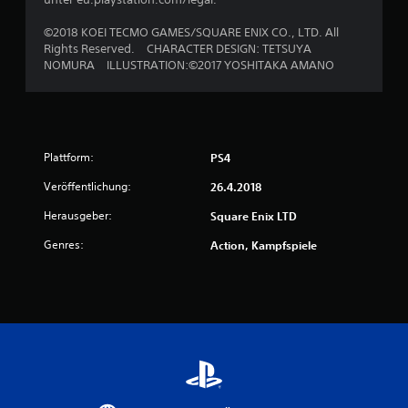
n
©2018 KOEI TECMO GAMES/SQUARE ENIX CO., LTD. All
5
Rights Reserved. CHARACTER DESIGN: TETSUYA
NOMURA ILLUSTRATION:©2017 YOSHITAKA AMANO
S
t
Plattform:
PS4
e
Veröffentlichung:
26.4.2018
r
Herausgeber:
Square Enix LTD
n
Genres:
Action, Kampfspiele
e
n
a
u