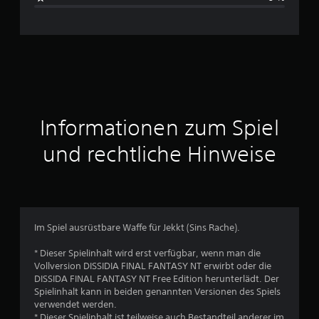
c
h
n
i
t
Informationen zum Spiel
t
und rechtliche Hinweise
l
i
c
Im Spiel ausrüstbare Waffe für Jekkt (Sins Rache).
h
* Dieser Spielinhalt wird erst verfügbar, wenn man die
Vollversion DISSIDIA FINAL FANTASY NT erwirbt oder die
e
DISSIDA FINAL FANTASY NT Free Edition herunterlädt. Der
Spielinhalt kann in beiden genannten Versionen des Spiels
B
verwendet werden.
* Dieser Spielinhalt ist teilweise auch Bestandteil anderer im