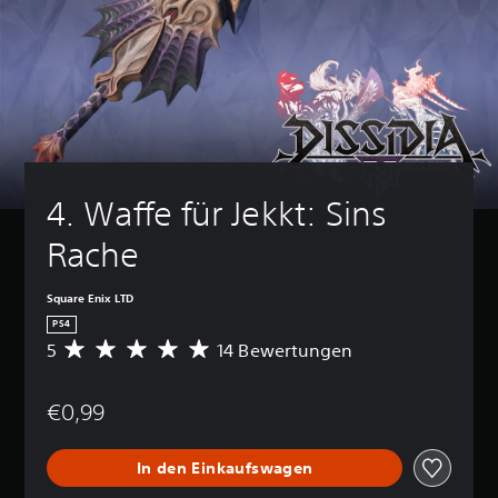
4. Waffe für Jekkt: Sins 
Rache
Square Enix LTD
PS4
5
14 Bewertungen
D
u
r
€0,99
c
h
s
In den Einkaufswagen
c
h