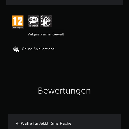
n
i
t
t
l
i
Vulgärsprache, Gewalt
c
h
e
Online-Spiel optional
B
e
w
e
r
t
u
n
Bewertungen
g
:
5
v
o
n
5
4. Waffe für Jekkt: Sins Rache