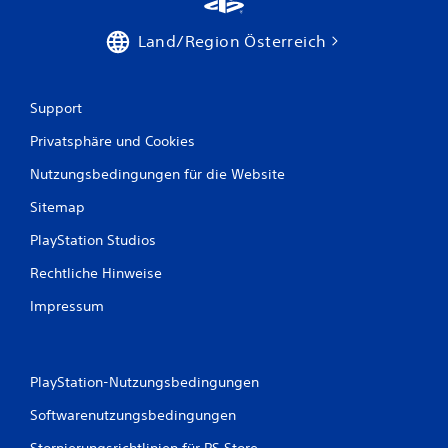
e
Land/Region Österreich
n
a
Support
u
Privatsphäre und Cookies
s
Nutzungsbedingungen für die Website
3
Sitemap
PlayStation Studios
Rechtliche Hinweise
B
Impressum
e
w
PlayStation-Nutzungsbedingungen
e
Softwarenutzungsbedingungen
r