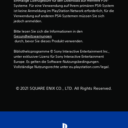
Einmalige Lizenzgebühr für den Download auf mehrere PS4-
Systeme. Für eine Verwendung auf Ihrem primären PS4-System 
6
ist keine Anmeldung im PlayStation Network erforderlich, für die 
Verwendung auf anderen PS4-Systemen müssen Sie sich 
7
jedoch anmelden.
v
Bitte lesen Sie sich die Informationen in den 
Gesundheitswarnungen
o
 durch, bevor Sie dieses Produkt verwenden.
n
Bibliotheksprogramme © Sony Interactive Entertainment Inc., 
unter exklusiver Lizenz für Sony Interactive Entertainment 
5
Europe. Es gelten die Software-Nutzungsbedingungen. 
Vollständige Nutzungsrechte unter eu.playstation.com/legal.
S
© 2021 SQUARE ENIX CO., LTD. All Rights Reserved.
t
e
r
n