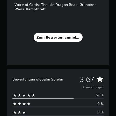
o
Voice of Cards: The Isle Dragon Roars Grimoire-
n
Weiss-Kampfbrett
5
S
t
e
r
Zum Bewerten anmelden
n
e
n
a
u
s
3
D
3.67
B
Bewertungen globaler Spieler
e
u
w
3 Bewertungen
e
67 %
r
r
t
0 %
c
u
n
0 %
g