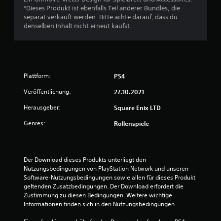
*Dieses Produkt ist ebenfalls Teil anderer Bundles, die
B
separat verkauft werden. Bitte achte darauf, dass du
denselben Inhalt nicht erneut kaufst.
e
w
e
Plattform:
PS4
r
Veröffentlichung:
27.10.2021
t
Herausgeber:
Square Enix LTD
Genres:
u
Rollenspiele
n
Der Download dieses Produkts unterliegt den 
g
Nutzungsbedingungen von PlayStation Network und unseren 
Software-Nutzungsbedingungen sowie allen für dieses Produkt 
:
geltenden Zusatzbedingungen. Der Download erfordert die 
Zustimmung zu diesen Bedingungen. Weitere wichtige 
3
Informationen finden sich in den Nutzungsbedingungen.
.