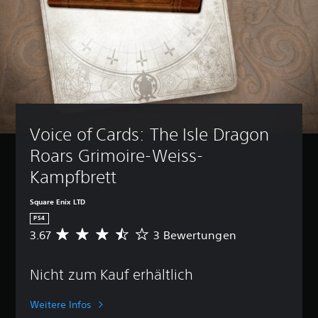
Voice of Cards: The Isle Dragon 
Roars Grimoire-Weiss-
Kampfbrett
Square Enix LTD
PS4
3.67
3 Bewertungen
D
u
r
Nicht zum Kauf erhältlich
c
h
s
Weitere Infos
c