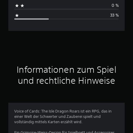
h
e
0 %
n
s
33 %
c
h
n
i
t
Informationen zum Spiel
t
und rechtliche Hinweise
l
i
c
Voice of Cards: The Isle Dragon Roars ist ein RPG, das in
einer Welt der Schwerter und Zauberei spielt und
h
vollständig mittels Karten erzählt wird.
e
Ein Grimoire-Weiss-Design für Spielbrett und Accessoires.