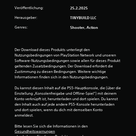
e
Veröffentlichung:
25.2.2025
r
Herausgeber:
TINYBUILD LLC
t
Genres:
Shooter, Action
u
n
Der Download dieses Produkts unterliegt den 
Nutzungsbedingungen von PlayStation Network und unseren 
g
Software-Nutzungsbedingungen sowie allen für dieses Produkt 
geltenden Zusatzbedingungen. Der Download erfordert die 
:
Zustimmung zu diesen Bedingungen. Weitere wichtige 
Informationen finden sich in den Nutzungsbedingungen.
5
Du kannst diesen Inhalt auf die PS5-Hauptkonsole, die (über die 
v
Einstellung „Konsolenfreigabe und Offline-Spiel“) mit deinem 
Konto verknüpft ist, herunterladen und dort spielen. Du kannst 
o
den Inhalt auch auf jede andere PS5-Konsole herunterladen 
und dort spielen, wenn du dich mit demselben Konto 
n
anmeldest.
5
Bitte lesen Sie sich die Informationen in den 
Gesundheitswarnungen