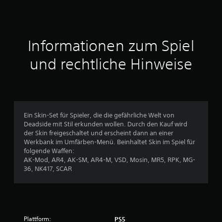
n
i
t
Informationen zum Spiel
t
und rechtliche Hinweise
l
i
c
Ein Skin-Set für Spieler, die die gefährliche Welt von
Deadside mit Stil erkunden wollen. Durch den Kauf wird
h
der Skin freigeschaltet und erscheint dann an einer
Werkbank im Umfärben-Menü. Beinhaltet Skin im Spiel für
e
folgende Waffen:
AK-Mod, AR4, AK-SM, AR4-M, VSD, Mosin, MR5, RPK, MG-
B
36, NK417, SCAR
e
w
Plattform:
PS5