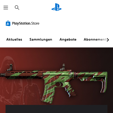
S
u
c
h
e
n
Aktuelles
Sammlungen
Angebote
Abonnements