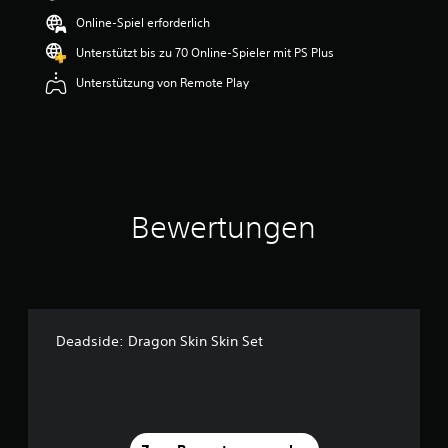
e
Online-Spiel erforderlich
w
e
Unterstützt bis zu 70 Online-Spieler mit PS Plus
r
Unterstützung von Remote Play
t
u
n
g
:
5
v
o
Bewertungen
n
5
S
t
e
r
Deadside: Dragon Skin Skin Set
n
e
n
a
u
s