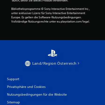
 durch, bevor Sie dieses Produkt verwenden.
S
Bibliotheksprogramme © Sony Interactive Entertainment Inc., 
unter exklusiver Lizenz für Sony Interactive Entertainment 
t
Europe. Es gelten die Software-Nutzungsbedingungen. 
Vollständige Nutzungsrechte unter eu.playstation.com/legal.
e
r
n
e
n
Land/Region Österreich
a
u
Support
s
Privatsphäre und Cookies
3
Nutzungsbedingungen für die Website
Sitemap