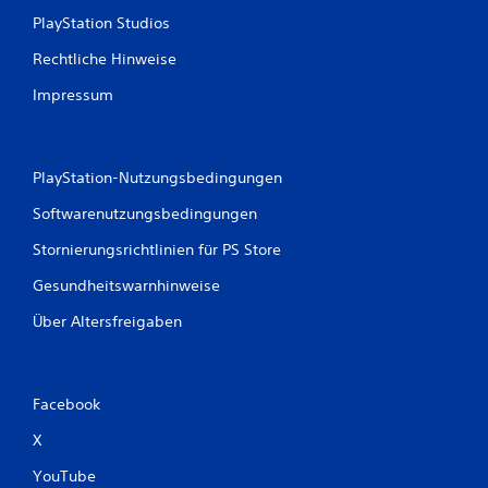
PlayStation Studios
B
Rechtliche Hinweise
e
Impressum
w
e
PlayStation-Nutzungsbedingungen
r
Softwarenutzungsbedingungen
t
Stornierungsrichtlinien für PS Store
u
Gesundheitswarnhinweise
n
Über Altersfreigaben
g
e
Facebook
n
X
YouTube