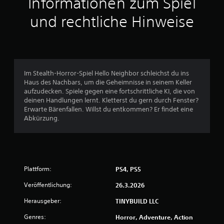
Informationen zum Spiel
t
und rechtliche Hinweise
l
i
c
Im Stealth-Horror-Spiel Hello Neighbor schleichst du ins
Haus des Nachbars, um die Geheimnisse in seinem Keller
h
aufzudecken. Spiele gegen eine fortschrittliche KI, die von
deinen Handlungen lernt. Kletterst du gern durch Fenster?
e
Erwarte Bärenfallen. Willst du entkommen? Er findet eine
Abkürzung.
B
e
w
Plattform:
PS4, PS5
e
Veröffentlichung:
26.3.2026
r
Herausgeber:
TINYBUILD LLC
t
Genres:
Horror, Adventure, Action