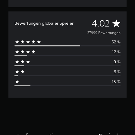
D
4.02
Bewertungen globaler Spieler
u
37999 Bewertungen
62 %
r
12 %
c
9 %
h
3 %
s
15 %
c
h
n
i
t