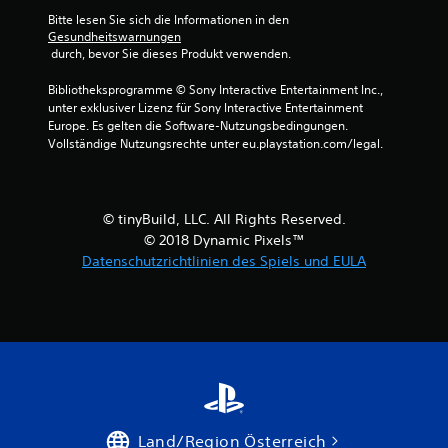
7
Bitte lesen Sie sich die Informationen in den 
Gesundheitswarnungen
9
 durch, bevor Sie dieses Produkt verwenden.
9
Bibliotheksprogramme © Sony Interactive Entertainment Inc., 
unter exklusiver Lizenz für Sony Interactive Entertainment 
9
Europe. Es gelten die Software-Nutzungsbedingungen. 
Vollständige Nutzungsrechte unter eu.playstation.com/legal.
B
© tinyBuild, LLC. All Rights Reserved.
e
© 2018 Dynamic Pixels™
Datenschutzrichtlinien des Spiels und EULA
w
e
r
t
u
Land/Region Österreich