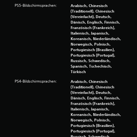
PS5-Bildschirmsprachen:
Arabisch, Chinesisch
u
(Traditionell), Chinesisch
(Vereinfacht), Deutsch,
n
Dänisch, Englisch, Finnisch,
Französisch (Frankreich),
g
Italienisch, Japanisch,
Koreanisch, Niederländisch,
:
Norwegisch, Polnisch,
Portugiesisch (Brasilien),
4
Portugiesisch (Portugal),
Russisch, Schwedisch,
.
Spanisch, Tschechisch,
Türkisch
0
PS4-Bildschirmsprachen:
Arabisch, Chinesisch
2
(Traditionell), Chinesisch
(Vereinfacht), Deutsch,
v
Dänisch, Englisch, Finnisch,
Französisch (Frankreich),
o
Italienisch, Japanisch,
Koreanisch, Niederländisch,
n
Norwegisch, Polnisch,
Portugiesisch (Brasilien),
Portugiesisch (Portugal),
5
Russisch, Schwedisch,