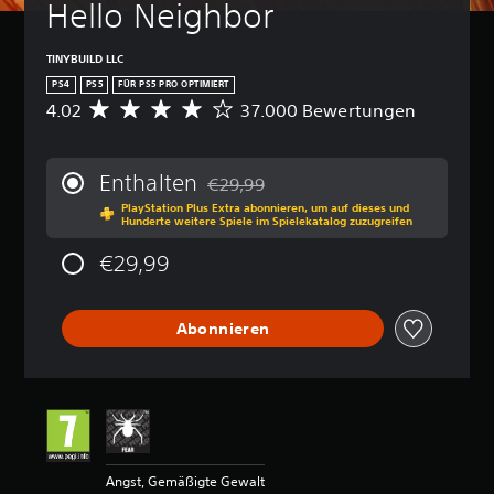
Hello Neighbor
TINYBUILD LLC
PS4
PS5
FÜR PS5 PRO OPTIMIERT
4.02
37.000 Bewertungen
D
u
r
c
Enthalten
€29,99
h
Preisnachlass gegenüber dem Originalp
PlayStation Plus Extra abonnieren, um auf dieses und
s
Hunderte weitere Spiele im Spielekatalog zuzugreifen
c
h
€29,99
n
i
t
Abonnieren
t
l
i
c
h
e
B
e
Angst, Gemäßigte Gewalt
w