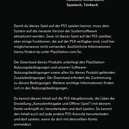
Spanisch, Türkisch
S
Damit du dieses Spiel auf der PS5 spielen kannst, muss dein 
t
System auf die neueste Version der Systemsoftware 
aktualisiert werden. Zwar ist dieses Spiel auf der PS5 spielbar, 
e
aber einige Funktionen, die auf der PS4 verfügbar sind, sind hier 
möglicherweise nicht vorhanden. Ausführliche Informationen 
r
hierzu findest du unter PlayStation.com/bc.
n
Der Download dieses Produkts unterliegt den PlayStation-
Nutzungsbedingungen und unseren Software-
e
Nutzungsbedingungen sowie allen für dieses Produkt geltenden 
Zusatzbedingungen. Der Download erfordert die Zustimmung 
n
zu diesen Bedingungen. Weitere wichtige Informationen finden 
sich in den Nutzungsbedingungen.
a
Du kannst diesen Inhalt auf die PS5-Hauptkonsole, die (über die 
u
Einstellung „Konsolenfreigabe und Offline-Spiel“) mit deinem 
Konto verknüpft ist, herunterladen und dort spielen. Du kannst 
s
den Inhalt auch auf jede andere PS5-Konsole herunterladen 
und dort spielen, wenn du dich mit demselben Konto 
3
anmeldest.