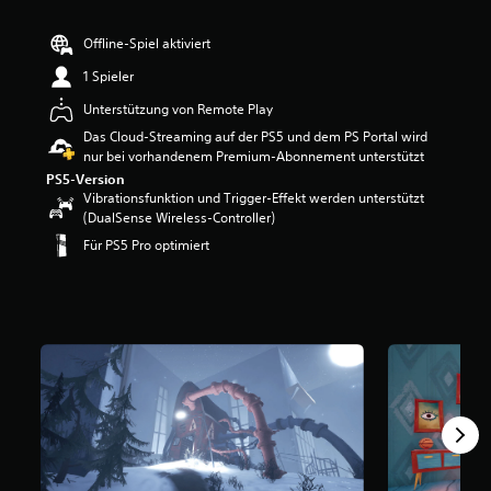
e
r
Offline-Spiel aktiviert
t
u
1 Spieler
n
Unterstützung von Remote Play
g
:
Das Cloud-Streaming auf der PS5 und dem PS Portal wird
4
nur bei vorhandenem Premium-Abonnement unterstützt
.
PS5-Version
0
Vibrationsfunktion und Trigger-Effekt werden unterstützt
2
(DualSense Wireless-Controller)
v
Für PS5 Pro optimiert
o
n
5
S
t
e
r
n
e
n
a
u