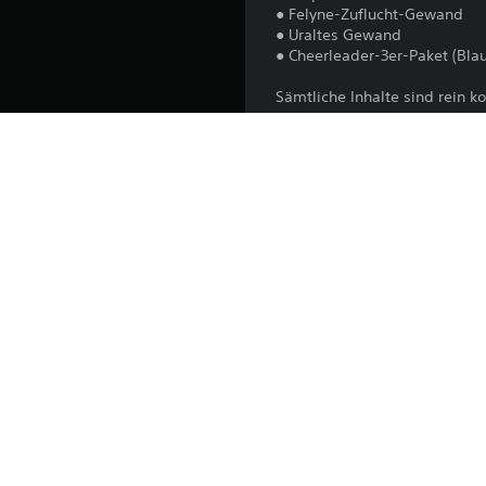
● Felyne-Zuflucht-Gewand
● Uraltes Gewand
● Cheerleader-3er-Paket (Bla
Sämtliche Inhalte sind rein k
Hinweis: Starte das Spiel na
gewechselt werden, nachdem d
erwerbbar.
Plattform:
Veröffentlichung:
Herausgeber:
Genres: