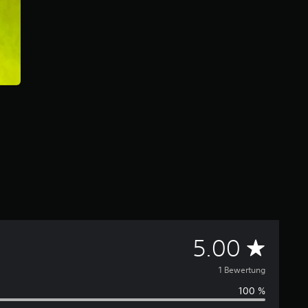
D
5.00
u
1 Bewertung
100 %
r