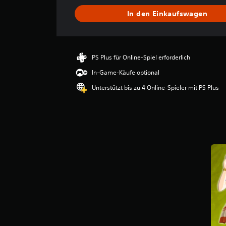
h
In den Einkaufswagen
n
i
t
t
l
PS Plus für Online-Spiel erforderlich
i
In-Game-Käufe optional
c
h
Unterstützt bis zu 4 Online-Spieler mit PS Plus
e
B
e
w
e
r
t
u
n
g
:
5
v
o