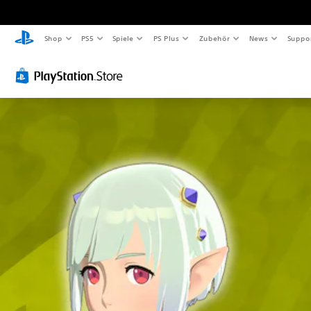
Shop
PS5
Spiele
PS Plus
Zubehör
News
Suppo