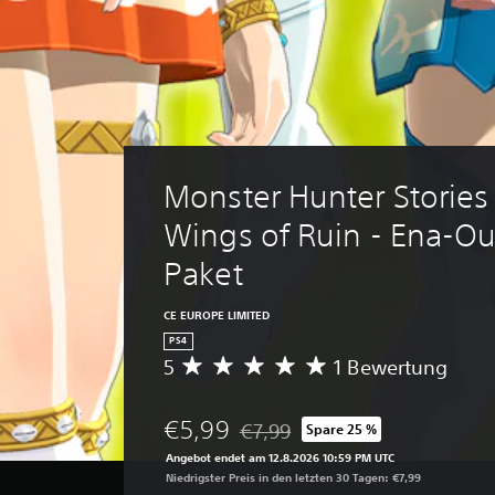
Monster Hunter Stories 
Wings of Ruin - Ena-Out
Paket
CE EUROPE LIMITED
PS4
5
1 Bewertung
D
u
r
€5,99
€7,99
Spare 25 %
c
Preisnachlass gegenüber dem Origi
h
Angebot endet am 12.8.2026 10:59 PM UTC
s
Niedrigster Preis in den letzten 30 Tagen: €7,99
c