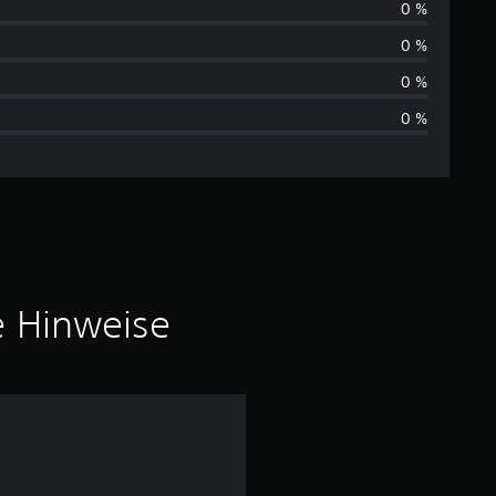
0 %
c
0 %
h
0 %
0 %
s
c
h
n
i
e Hinweise
t
t
l