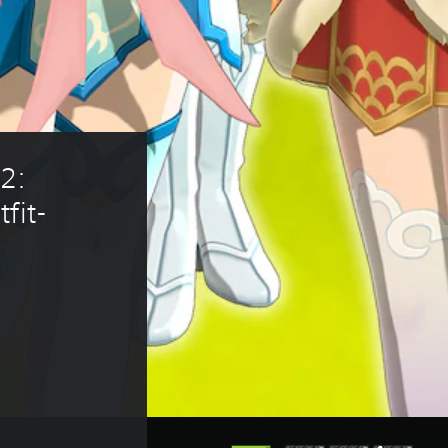
2: 
fit-
nalpreis von €7,99