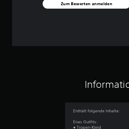
Zum Bewerten anmelden
e
n
Informati
Enthält folgende Inhalte:
Enas Outfits:
● Tropen-Kleid