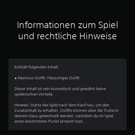
r
t
Informationen zum Spiel
u
und rechtliche Hinweise
n
g
e
Enthält folgenden Inhalt:
n
● Navirous Outfit: Flauschiges Outfit
Dieser Inhalt ist rein kosmetisch und gewährt keine
spielerischen Vorteile.
Hinweis: Starte das Spiel nach dem Kauf neu, um den
Zusatzinhalt zu erhalten. Outfits können über die Truhe in
deinem Haus gewechselt werden, nachdem du im Spiel
einen bestimmten Punkt erreicht hast.