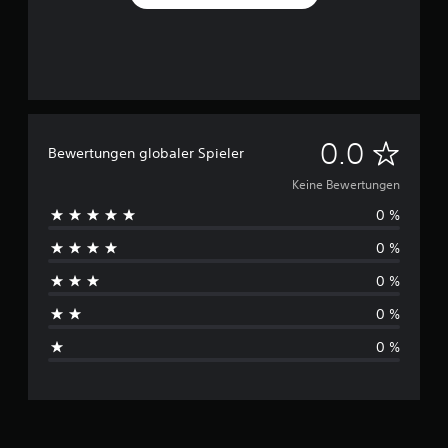
K
0.0
Bewertungen globaler Spieler
e
Keine Bewertungen
0 %
i
0 %
n
0 %
e
0 %
B
0 %
e
w
e