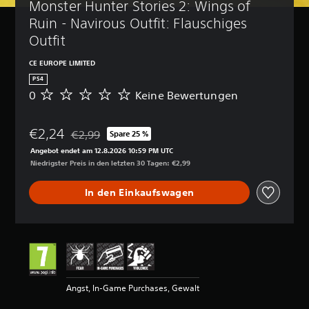
Monster Hunter Stories 2: Wings of 
Ruin - Navirous Outfit: Flauschiges 
Outfit
CE EUROPE LIMITED
PS4
0
Keine Bewertungen
K
e
i
€2,24
n
€2,99
Spare 25 %
Preisnachlass gegenüber dem Originalpreis von €2,
e
Angebot endet am 12.8.2026 10:59 PM UTC
B
Niedrigster Preis in den letzten 30 Tagen: €2,99
e
w
In den Einkaufswagen
e
r
t
u
n
g
e
n
Angst, In-Game Purchases, Gewalt