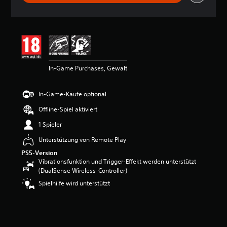
h
n
i
t
t
l
i
In-Game Purchases, Gewalt
c
h
e
In-Game-Käufe optional
B
e
Offline-Spiel aktiviert
w
e
1 Spieler
r
Unterstützung von Remote Play
t
u
PS5-Version
n
Vibrationsfunktion und Trigger-Effekt werden unterstützt
g
(DualSense Wireless-Controller)
:
Spielhilfe wird unterstützt
4
.
6
2
v