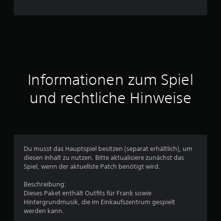
c
h
n
i
t
Informationen zum Spiel
t
und rechtliche Hinweise
l
i
c
Du musst das Hauptspiel besitzen (separat erhältlich), um
diesen Inhalt zu nutzen. Bitte aktualisiere zunächst das
h
Spiel, wenn der aktuellste Patch benötigt wird.
e
Beschreibung:
Dieses Paket enthält Outfits für Frank sowie
B
Hintergrundmusik, die im Einkaufszentrum gespielt
werden kann.