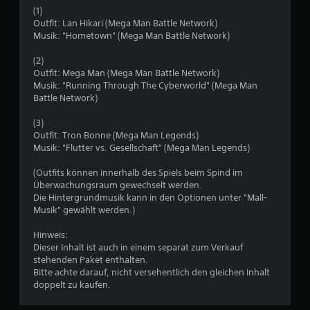
e
(1)
w
Outfit: Lan Hikari (Mega Man Battle Network)
Musik: "Hometown" (Mega Man Battle Network)
e
(2)
r
Outfit: Mega Man (Mega Man Battle Network)
Musik: "Running Through The Cyberworld" (Mega Man
t
Battle Network)
u
(3)
Outfit: Tron Bonne (Mega Man Legends)
Musik: "Flutter vs. Gesellschaft" (Mega Man Legends)
n
(Outfits können innerhalb des Spiels beim Spind im
g
Überwachungsraum gewechselt werden.
Die Hintergrundmusik kann in den Optionen unter "Mall-
:
Musik" gewählt werden.)
4
Hinweis:
Dieser Inhalt ist auch in einem separat zum Verkauf
.
stehenden Paket enthalten.
Bitte achte darauf, nicht versehentlich den gleichen Inhalt
6
doppelt zu kaufen.
2