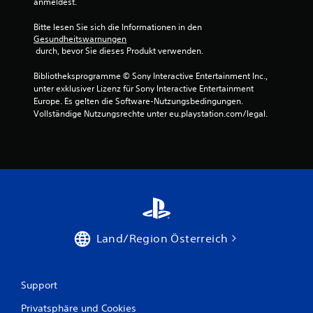
anmeldest.
a
Bitte lesen Sie sich die Informationen in den 
Gesundheitswarnungen
u
 durch, bevor Sie dieses Produkt verwenden.
s
Bibliotheksprogramme © Sony Interactive Entertainment Inc., 
unter exklusiver Lizenz für Sony Interactive Entertainment 
1
Europe. Es gelten die Software-Nutzungsbedingungen. 
Vollständige Nutzungsrechte unter eu.playstation.com/legal.
3
B
e
w
Land/Region Österreich
e
r
Support
t
Privatsphäre und Cookies