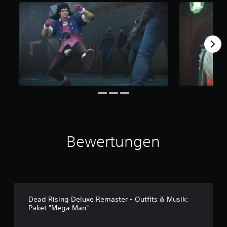
o
n
5
S
t
e
r
n
e
n
a
u
s
1
Bewertungen
3
B
e
w
e
r
Dead Rising Deluxe Remaster - Outfits & Musik:
t
Paket "Mega Man"
u
n