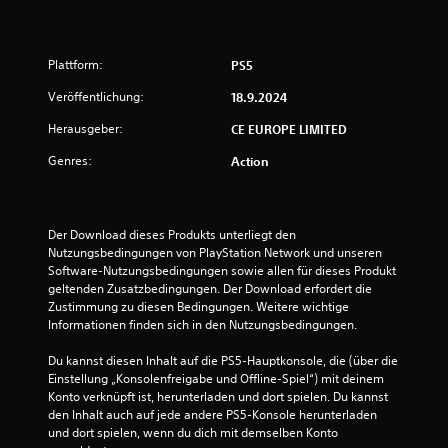
v
o
Plattform:
PS5
Veröffentlichung:
18.9.2024
n
Herausgeber:
CE EUROPE LIMITED
5
Genres:
Action
S
Der Download dieses Produkts unterliegt den 
t
Nutzungsbedingungen von PlayStation Network und unseren 
Software-Nutzungsbedingungen sowie allen für dieses Produkt 
e
geltenden Zusatzbedingungen. Der Download erfordert die 
Zustimmung zu diesen Bedingungen. Weitere wichtige 
r
Informationen finden sich in den Nutzungsbedingungen.
n
Du kannst diesen Inhalt auf die PS5-Hauptkonsole, die (über die 
Einstellung „Konsolenfreigabe und Offline-Spiel“) mit deinem 
e
Konto verknüpft ist, herunterladen und dort spielen. Du kannst 
den Inhalt auch auf jede andere PS5-Konsole herunterladen 
n
und dort spielen, wenn du dich mit demselben Konto 