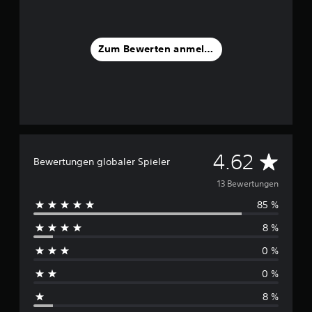
g
e
n
Zum Bewerten anmelden
D
4.62
Bewertungen globaler Spieler
u
13 Bewertungen
85 %
r
8 %
c
0 %
h
0 %
s
8 %