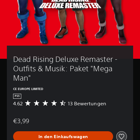
Dead Rising Deluxe Remaster - 
Outfits & Musik: Paket "Mega 
Man"
CE EUROPE LIMITED
PS5
4.62
13 Bewertungen
D
u
r
€3,99
c
h
s
In den Einkaufswagen
c