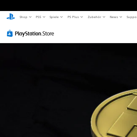
Shop
PS5
Spiele
PS Plus
Zubehör
News
Suppo