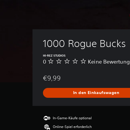
1000 Rogue Bucks
HI-REZ STUDIOS
0
Keine Bewertun
K
e
i
€9,99
n
e
B
In den Einkaufswagen
e
w
e
r
t
In-Game-Käufe optional
u
Online-Spiel erforderlich
n