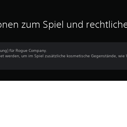
onen zum Spiel und rechtlich
rung) für Rogue Company.
t werden, um im Spiel zusätzliche kosmetische Gegenstände, wie 
Der Download dieses Produkts unterli
16.4.2021
PlayStation Network und unseren Soft
allen für dieses Produkt geltenden Zu
HI-REZ STUDIOS
erfordert die Zustimmung zu diesen Be
Shooter
Informationen finden sich in den Nutz
Du kannst diesen Inhalt auf die PS5-Hau
Einstellung „Konsolenfreigabe und Offli