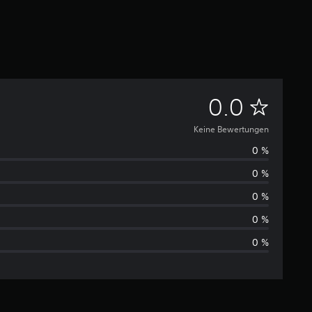
K
0.0
e
Keine Bewertungen
0 %
i
0 %
n
0 %
e
0 %
0 %
B
e
w