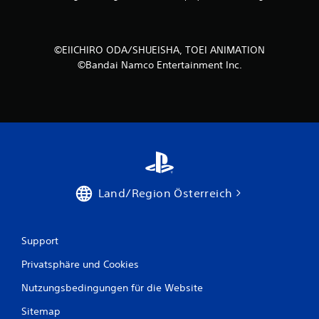
e
n
a
©EIICHIRO ODA/SHUEISHA, TOEI ANIMATION
©Bandai Namco Entertainment Inc.
u
s
2
0
Land/Region Österreich
B
e
Support
w
Privatsphäre und Cookies
e
Nutzungsbedingungen für die Website
Sitemap
r