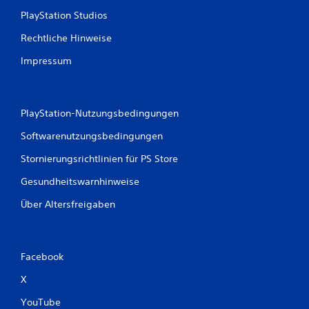
PlayStation Studios
t
Rechtliche Hinweise
u
Impressum
n
g
PlayStation-Nutzungsbedingungen
e
Softwarenutzungsbedingungen
n
Stornierungsrichtlinien für PS Store
Gesundheitswarnhinweise
Über Altersfreigaben
Facebook
X
YouTube