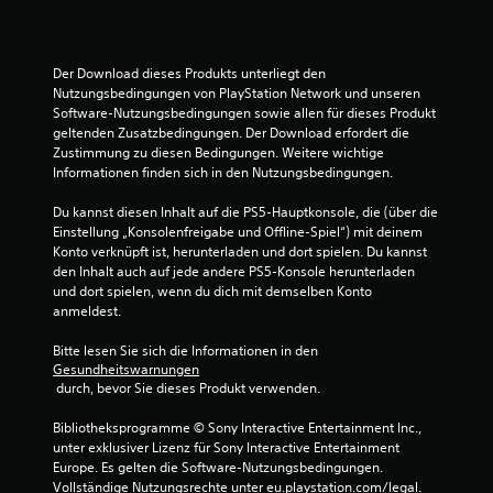
.
5
Der Download dieses Produkts unterliegt den 
v
Nutzungsbedingungen von PlayStation Network und unseren 
Software-Nutzungsbedingungen sowie allen für dieses Produkt 
o
geltenden Zusatzbedingungen. Der Download erfordert die 
Zustimmung zu diesen Bedingungen. Weitere wichtige 
n
Informationen finden sich in den Nutzungsbedingungen.
5
Du kannst diesen Inhalt auf die PS5-Hauptkonsole, die (über die 
Einstellung „Konsolenfreigabe und Offline-Spiel“) mit deinem 
Konto verknüpft ist, herunterladen und dort spielen. Du kannst 
den Inhalt auch auf jede andere PS5-Konsole herunterladen 
S
und dort spielen, wenn du dich mit demselben Konto 
anmeldest.
t
Bitte lesen Sie sich die Informationen in den 
e
Gesundheitswarnungen
 durch, bevor Sie dieses Produkt verwenden.
r
Bibliotheksprogramme © Sony Interactive Entertainment Inc., 
n
unter exklusiver Lizenz für Sony Interactive Entertainment 
Europe. Es gelten die Software-Nutzungsbedingungen. 
Vollständige Nutzungsrechte unter eu.playstation.com/legal.