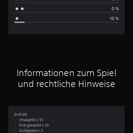
h
0 %
s
10 %
c
h
n
i
t
Informationen zum Spiel
t
und rechtliche Hinweise
l
i
c
Enthält:
〮 Vitalapfel x 10
h
〮 Energieapfel x 10
〮 Goldgelee x 3