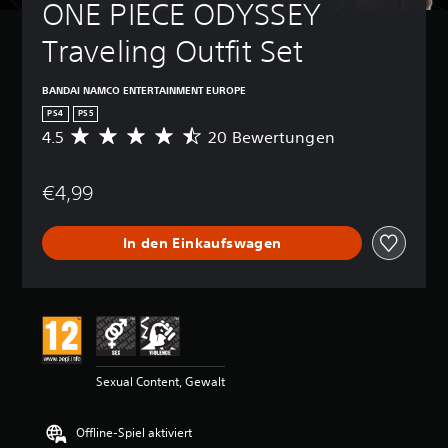
ONE PIECE ODYSSEY 
Traveling Outfit Set
BANDAI NAMCO ENTERTAINMENT EUROPE
PS4
PS5
4.5
20 Bewertungen
D
u
r
€4,99
c
h
s
In den Einkaufswagen
c
h
n
i
t
t
l
i
Sexual Content, Gewalt
c
h
e
Offline-Spiel aktiviert
B