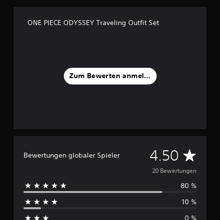
u
s
ONE PIECE ODYSSEY Traveling Outfit Set
2
0
B
e
w
Zum Bewerten anmelden
e
r
t
u
n
g
e
n
D
4.50
Bewertungen globaler Spieler
u
20 Bewertungen
80 %
r
10 %
c
0 %