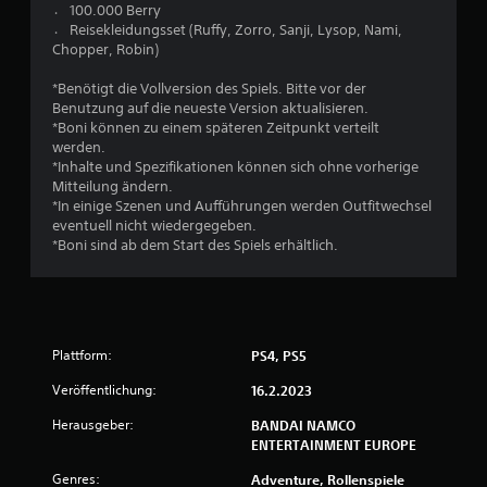
e
〮 100.000 Berry
〮 Reisekleidungsset (Ruffy, Zorro, Sanji, Lysop, Nami,
B
Chopper, Robin)
e
*Benötigt die Vollversion des Spiels. Bitte vor der
Benutzung auf die neueste Version aktualisieren.
w
*Boni können zu einem späteren Zeitpunkt verteilt
werden.
e
*Inhalte und Spezifikationen können sich ohne vorherige
Mitteilung ändern.
r
*In einige Szenen und Aufführungen werden Outfitwechsel
eventuell nicht wiedergegeben.
t
*Boni sind ab dem Start des Spiels erhältlich.
u
n
Plattform:
PS4, PS5
g
Veröffentlichung:
16.2.2023
:
Herausgeber:
BANDAI NAMCO
4
ENTERTAINMENT EUROPE
Genres:
Adventure, Rollenspiele