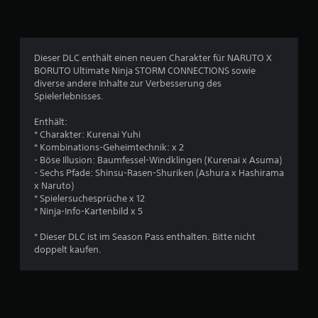
l
i
c
Dieser DLC enthält einen neuen Charakter für NARUTO X
BORUTO Ultimate Ninja STORM CONNECTIONS sowie
h
diverse andere Inhalte zur Verbesserung des
Spielerlebnisses.
e
Enthält:
B
* Charakter: Kurenai Yuhi
* Kombinations-Geheimtechnik: x 2
e
- Böse Illusion: Baumfessel-Windklingen (Kurenai x Asuma)
- Sechs Pfade: Shinsu-Rasen-Shuriken (Ashura x Hashirama
w
x Naruto)
* Spielersuchesprüche x 12
e
* Ninja-Info-Kartenbild x 5
r
* Dieser DLC ist im Season Pass enthalten. Bitte nicht
doppelt kaufen.
t
u