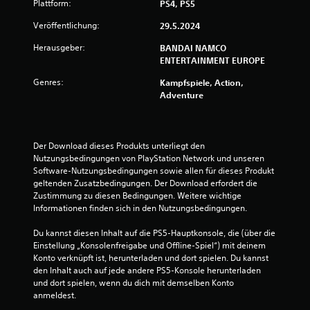
n
Plattform:
PS4, PS5
g
Veröffentlichung:
29.5.2024
:
Herausgeber:
BANDAI NAMCO
ENTERTAINMENT EUROPE
4
Genres:
Kampfspiele, Action,
Adventure
.
4
Der Download dieses Produkts unterliegt den 
1
Nutzungsbedingungen von PlayStation Network und unseren 
Software-Nutzungsbedingungen sowie allen für dieses Produkt 
v
geltenden Zusatzbedingungen. Der Download erfordert die 
Zustimmung zu diesen Bedingungen. Weitere wichtige 
o
Informationen finden sich in den Nutzungsbedingungen.
n
Du kannst diesen Inhalt auf die PS5-Hauptkonsole, die (über die 
Einstellung „Konsolenfreigabe und Offline-Spiel“) mit deinem 
5
Konto verknüpft ist, herunterladen und dort spielen. Du kannst 
den Inhalt auch auf jede andere PS5-Konsole herunterladen 
und dort spielen, wenn du dich mit demselben Konto 
anmeldest.
S