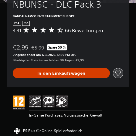
NBUNSC - DLC Pack 3
BANDAI NAMCO ENTERTAINMENT EUROPE
PS4
PS5
4.41
66 Bewertungen
D
u
r
€2,99
c
€5,99
Spare 50 %
Preisnachlass gegenüber dem Originalpreis von €5,
h
Angebot endet am 12.8.2026 10:59 PM UTC
s
Niedrigster Preis in den letzten 30 Tagen: €5,99
c
h
In den Einkaufswagen
n
i
t
t
l
i
c
h
In-Game Purchases, Vulgärsprache, Gewalt
e
B
e
PS Plus für Online-Spiel erforderlich
w