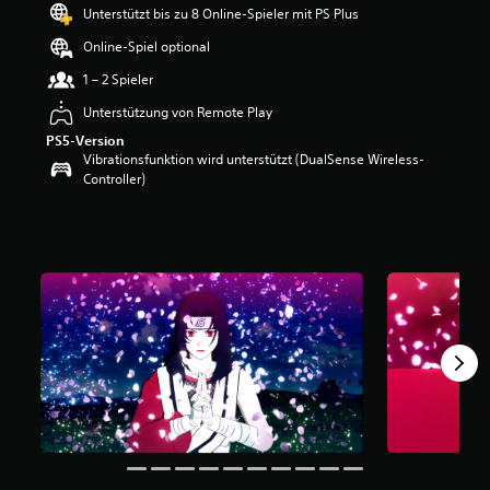
Unterstützt bis zu 8 Online-Spieler mit PS Plus
e
r
Online-Spiel optional
t
u
1 – 2 Spieler
n
Unterstützung von Remote Play
g
:
PS5-Version
4
Vibrationsfunktion wird unterstützt (DualSense Wireless-
.
Controller)
4
1
v
o
n
5
S
t
e
r
n
e
n
a
u