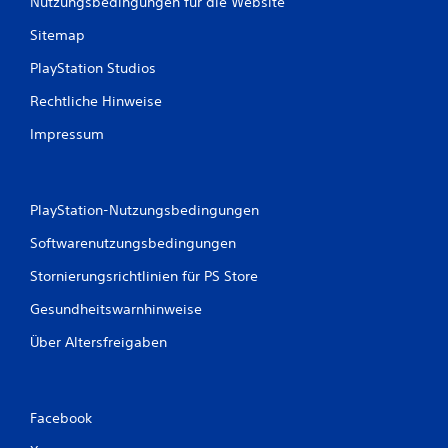
Nutzungsbedingungen für die Website
B
Sitemap
e
PlayStation Studios
w
Rechtliche Hinweise
Impressum
e
r
t
PlayStation-Nutzungsbedingungen
Softwarenutzungsbedingungen
u
Stornierungsrichtlinien für PS Store
n
Gesundheitswarnhinweise
g
Über Altersfreigaben
e
n
Facebook