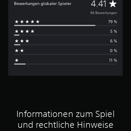
D
4.41
Bewertungen globaler Spieler
u
66 Bewertungen
79 %
r
5 %
c
6 %
h
0 %
s
11 %
c
h
n
i
t
Informationen zum Spiel
t
und rechtliche Hinweise