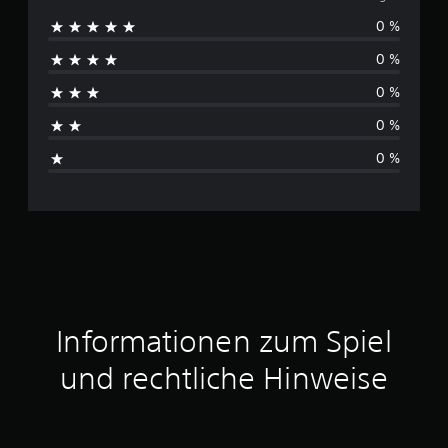
0 %
i
0 %
n
0 %
e
0 %
B
0 %
e
w
e
r
t
Informationen zum Spiel
u
und rechtliche Hinweise
n
g