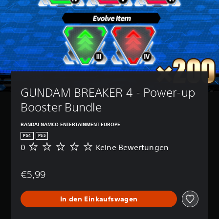
GUNDAM BREAKER 4 - Power-up 
Booster Bundle
BANDAI NAMCO ENTERTAINMENT EUROPE
PS4
PS5
0
Keine Bewertungen
K
e
i
€5,99
n
e
B
In den Einkaufswagen
e
w
e