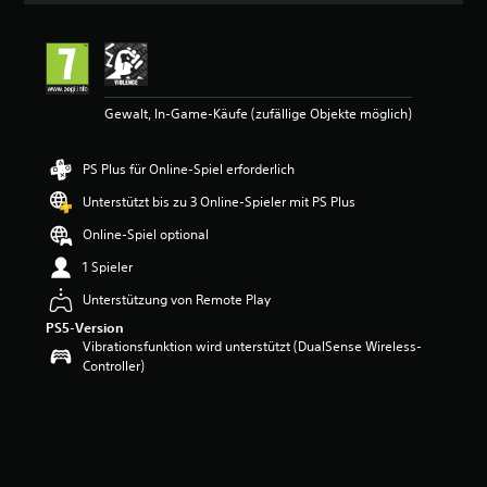
r
t
u
n
g
Gewalt, In-Game-Käufe (zufällige Objekte möglich)
e
n
PS Plus für Online-Spiel erforderlich
Unterstützt bis zu 3 Online-Spieler mit PS Plus
Online-Spiel optional
1 Spieler
Unterstützung von Remote Play
PS5-Version
Vibrationsfunktion wird unterstützt (DualSense Wireless-
Controller)