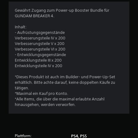
e
Gewährt Zugang zum Power-up Booster Bundle für
GUNDAM BREAKER 4.
n
Inhalt:
- Aufrüstungsgegenstände
Verbesserungsteile IV x 200
Verbesserungsteile V x 200
Verbesserungsteile VI x 200
- Entwicklungsgegenstände
Entwicklungsteile III x 200
Entwicklungsteile IV x 200
*Dieses Produkt ist auch im Builder- und Power-Up-Set
erhältlich. Bitte achte darauf, keine doppelten Käufe zu
tätigen.
*Maximal ein Kauf pro Konto.
*Alle Items, die über die maximal erlaubte Anzahl
hinausgehen, werden verworfen.
Plattform:
PS4, PS5