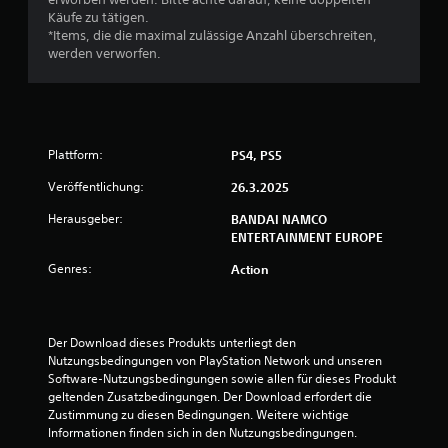
Käufe zu tätigen.
:
*Items, die die maximal zulässige Anzahl überschreiten,
werden verworfen.
1
v
o
Plattform:
PS4, PS5
n
Veröffentlichung:
26.3.2025
5
Herausgeber:
BANDAI NAMCO
ENTERTAINMENT EUROPE
Genres:
Action
S
t
Der Download dieses Produkts unterliegt den 
e
Nutzungsbedingungen von PlayStation Network und unseren 
Software-Nutzungsbedingungen sowie allen für dieses Produkt 
r
geltenden Zusatzbedingungen. Der Download erfordert die 
Zustimmung zu diesen Bedingungen. Weitere wichtige 
n
Informationen finden sich in den Nutzungsbedingungen.