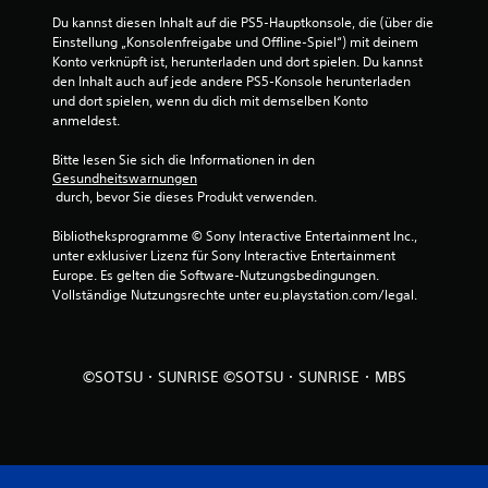
e
Du kannst diesen Inhalt auf die PS5-Hauptkonsole, die (über die 
Einstellung „Konsolenfreigabe und Offline-Spiel“) mit deinem 
n
Konto verknüpft ist, herunterladen und dort spielen. Du kannst 
den Inhalt auch auf jede andere PS5-Konsole herunterladen 
a
und dort spielen, wenn du dich mit demselben Konto 
anmeldest.
u
Bitte lesen Sie sich die Informationen in den 
Gesundheitswarnungen
s
 durch, bevor Sie dieses Produkt verwenden.
2
Bibliotheksprogramme © Sony Interactive Entertainment Inc., 
unter exklusiver Lizenz für Sony Interactive Entertainment 
Europe. Es gelten die Software-Nutzungsbedingungen. 
Vollständige Nutzungsrechte unter eu.playstation.com/legal.
B
e
©SOTSU・SUNRISE ©SOTSU・SUNRISE・MBS
w
e
r