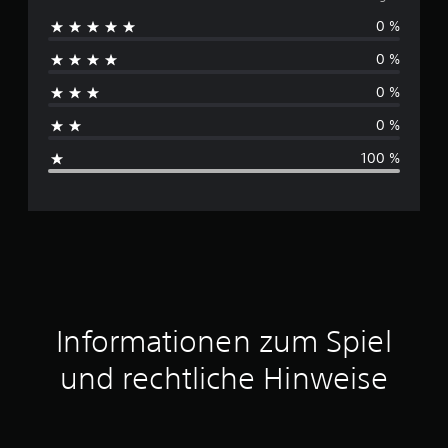
0 %
r
0 %
c
0 %
h
0 %
s
100 %
c
h
n
i
t
Informationen zum Spiel
t
und rechtliche Hinweise
l
i