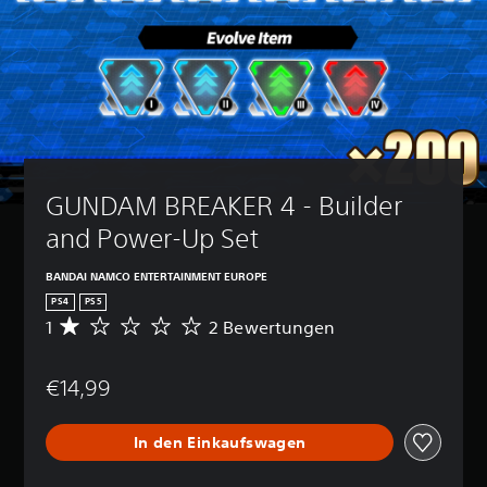
GUNDAM BREAKER 4 - Builder 
and Power-Up Set
BANDAI NAMCO ENTERTAINMENT EUROPE
PS4
PS5
1
2 Bewertungen
D
u
r
€14,99
c
h
s
In den Einkaufswagen
c
h
n