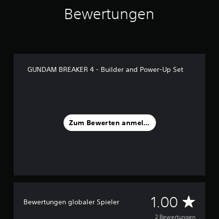
t
Bewertungen
e
r
n
e
n
a
GUNDAM BREAKER 4 - Builder and Power-Up Set
u
s
2
B
e
Zum Bewerten anmelden
w
e
r
t
u
n
g
e
n
D
1.00
Bewertungen globaler Spieler
u
2 Bewertungen