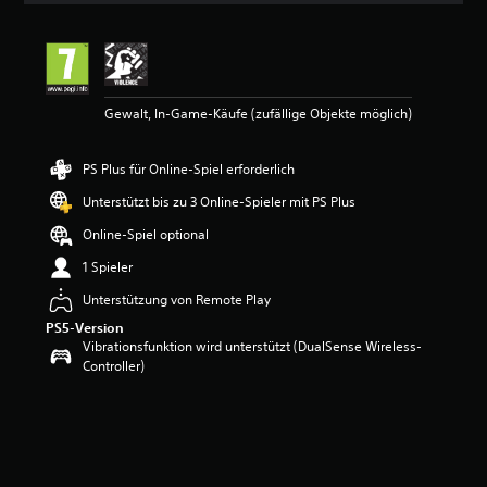
i
t
t
l
i
Gewalt, In-Game-Käufe (zufällige Objekte möglich)
c
h
e
PS Plus für Online-Spiel erforderlich
B
e
Unterstützt bis zu 3 Online-Spieler mit PS Plus
w
e
Online-Spiel optional
r
1 Spieler
t
u
Unterstützung von Remote Play
n
PS5-Version
g
Vibrationsfunktion wird unterstützt (DualSense Wireless-
:
Controller)
1
v
o
n
5
S