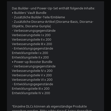
c
Das Builder- und Power-Up-Set enthält folgende Inhalte:
• Builders' Vault Bundle
h
- Zusätzliche Builder-Teile/Embleme
- Zusätzliche Diorama-Artikel (Diorama-Basis, Diorama-
e
Objekte, Diorama-Gunpla)
- Verbesserungsgegenstände
B
Verbesserungsteile I x 200
Verbesserungsteile II x 200
e
Verbesserungsteile III x 200
- Entwicklungsgegenstände
w
Entwicklungsteile I x 200
Entwicklungsteile II x 200
e
• Power-up Booster Bundle
- Verbesserungsgegenstände
r
Verbesserungsteile IV x 200
Verbesserungsteile V x 200
t
Verbesserungsteile VI x 200
- Entwicklungsgegenstände
u
Entwicklungsteile III x 200
Entwicklungsteile IV x 200
n
*Einzelne DLCs können als eigenständige Produkte
g
erworben werden. Bitte achte darauf, keine doppelten