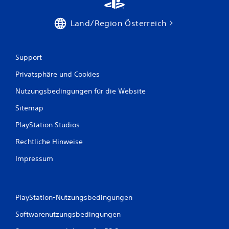
n
a
Land/Region Österreich
u
Support
s
Privatsphäre und Cookies
3
Nutzungsbedingungen für die Website
Sitemap
B
PlayStation Studios
e
Rechtliche Hinweise
w
Impressum
e
r
PlayStation-Nutzungsbedingungen
t
Softwarenutzungsbedingungen