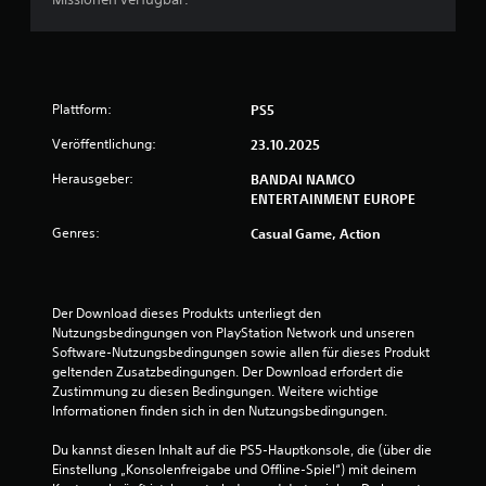
e
w
e
Plattform:
PS5
r
Veröffentlichung:
23.10.2025
t
Herausgeber:
BANDAI NAMCO
ENTERTAINMENT EUROPE
u
Genres:
Casual Game, Action
n
g
Der Download dieses Produkts unterliegt den 
Nutzungsbedingungen von PlayStation Network und unseren 
:
Software-Nutzungsbedingungen sowie allen für dieses Produkt 
geltenden Zusatzbedingungen. Der Download erfordert die 
4
Zustimmung zu diesen Bedingungen. Weitere wichtige 
Informationen finden sich in den Nutzungsbedingungen.
.
Du kannst diesen Inhalt auf die PS5-Hauptkonsole, die (über die 
6
Einstellung „Konsolenfreigabe und Offline-Spiel“) mit deinem 