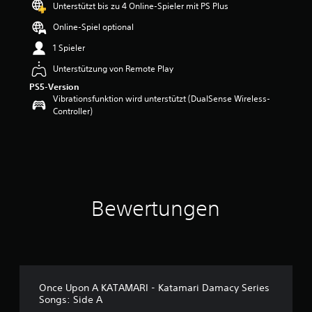
Unterstützt bis zu 4 Online-Spieler mit PS Plus
B
e
Online-Spiel optional
w
e
1 Spieler
r
Unterstützung von Remote Play
t
u
PS5-Version
n
Vibrationsfunktion wird unterstützt (DualSense Wireless-
g
Controller)
:
4
.
6
7
v
o
Bewertungen
n
5
S
t
e
r
Once Upon A KATAMARI - Katamari Damacy Series
n
Songs: Side A
e