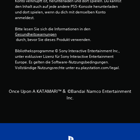
Konto verknüpft ist, herunterladen und dort spielen. Du kannst 
7
den Inhalt auch auf jede andere PS5-Konsole herunterladen 
und dort spielen, wenn du dich mit demselben Konto 
v
anmeldest.
o
Bitte lesen Sie sich die Informationen in den 
Gesundheitswarnungen
n
 durch, bevor Sie dieses Produkt verwenden.
5
Bibliotheksprogramme © Sony Interactive Entertainment Inc., 
unter exklusiver Lizenz für Sony Interactive Entertainment 
Europe. Es gelten die Software-Nutzungsbedingungen. 
Vollständige Nutzungsrechte unter eu.playstation.com/legal.
S
t
Once Upon A KATAMARI™＆ ©Bandai Namco Entertainment
e
Inc.
r
n
e