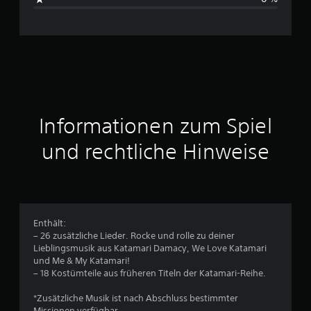
c
h
n
i
t
Informationen zum Spiel
t
und rechtliche Hinweise
l
i
c
Enthält:
– 26 zusätzliche Lieder. Rocke und rolle zu deiner
h
Lieblingsmusik aus Katamari Damacy, We Love Katamari
und Me & My Katamari!
e
– 18 Kostümteile aus früheren Titeln der Katamari-Reihe.
B
*Zusätzliche Musik ist nach Abschluss bestimmter
Missionen verfügbar.