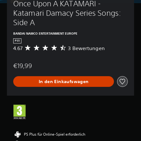
Once Upon A KATAMARI - 
Katamari Damacy Series Songs: 
Side A
BANDAI NAMCO ENTERTAINMENT EUROPE
PS5
4.67
3 Bewertungen
D
u
r
€19,99
c
h
s
In den Einkaufswagen
c
h
n
i
t
t
l
i
c
h
PS Plus für Online-Spiel erforderlich
e