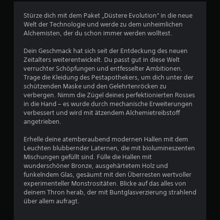
c
Stürze dich mit dem Paket „Düstere Evolution“ in die neue
Welt der Technologie und werde zu dem unheimlichen
h
Alchemisten, der du schon immer werden wolltest.
e
Dein Geschmack hat sich seit der Entdeckung des neuen
Zeitalters weiterentwickelt. Du passt gut in diese Welt
B
verruchter Schöpfungen und entfesselter Ambitionen.
Trage die Kleidung des Pestapothekers, um dich unter der
e
schützenden Maske und den Gelehrtenröcken zu
verbergen. Nimm die Zügel deines perfektionierten Rosses
w
in die Hand – es wurde durch mechanische Erweiterungen
verbessert und wird mit ätzendem Alchemietreibstoff
e
angetrieben.
r
Erhelle deine atemberaubend modernen Hallen mit dem
Leuchten blubbernder Laternen, die mit biolumineszenten
t
Mischungen gefüllt sind. Fülle die Hallen mit
wunderschöner Bronze, ausgehärtetem Holz und
u
funkelndem Glas, gesäumt mit den Überresten wertvoller
experimenteller Monstrositäten. Blicke auf das alles von
deinem Thron herab, der mit Buntglasverzierung strahlend
n
über allem aufragt.
g