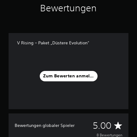
8
Bewertungen
B
e
w
e
r
V Rising – Paket „Düstere Evolution“
t
u
n
g
e
n
Zum Bewerten anmelden
D
5.00
Bewertungen globaler Spieler
u
8 Bewertungen