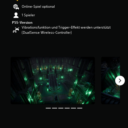
e
Online-Spiel optional
w
e
1 Spieler
r
PS5-Version
t
Vibrationsfunktion und Trigger-Effekt werden unterstützt
u
(DualSense Wireless-Controller)
n
g
:
5
v
o
n
5
S
t
e
r
n
e
n
a
u
s