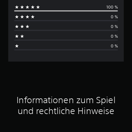
100 %
r
0 %
c
0 %
h
0 %
s
0 %
c
h
n
i
t
Informationen zum Spiel
t
und rechtliche Hinweise
l
i