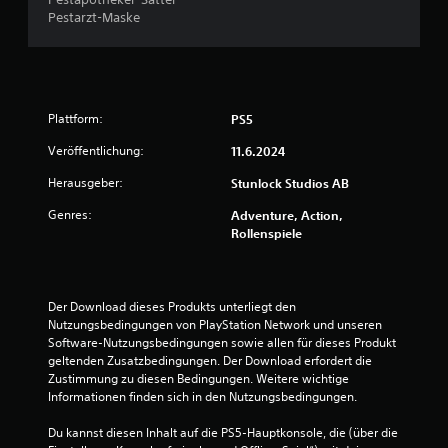
e
Pestarzt-Maske
n
a
Plattform:
PS5
u
Veröffentlichung:
11.6.2024
s
Herausgeber:
Stunlock Studios AB
8
Genres:
Adventure, Action,
Rollenspiele
B
Der Download dieses Produkts unterliegt den 
e
Nutzungsbedingungen von PlayStation Network und unseren 
Software-Nutzungsbedingungen sowie allen für dieses Produkt 
w
geltenden Zusatzbedingungen. Der Download erfordert die 
Zustimmung zu diesen Bedingungen. Weitere wichtige 
e
Informationen finden sich in den Nutzungsbedingungen.
r
Du kannst diesen Inhalt auf die PS5-Hauptkonsole, die (über die 