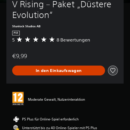
V Rising – Paket „Düstere 
Evolution“
Stunlock Studios AB
PS5
5
8 Bewertungen
D
u
r
€9,99
c
h
s
In den Einkaufswagen
c
h
n
i
t
t
Moderate Gewalt, Nutzerinteraktion
l
i
c
h
PS Plus für Online-Spiel erforderlich
e
Unterstützt bis zu 40 Online-Spieler mit PS Plus
B