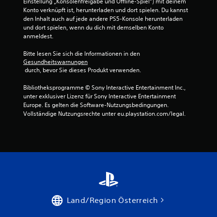
Einstellung „Konsolenfreigabe und Offline-Spiel“) mit deinem 
t
Konto verknüpft ist, herunterladen und dort spielen. Du kannst 
den Inhalt auch auf jede andere PS5-Konsole herunterladen 
u
und dort spielen, wenn du dich mit demselben Konto 
anmeldest.
n
Bitte lesen Sie sich die Informationen in den 
g
Gesundheitswarnungen
 durch, bevor Sie dieses Produkt verwenden.
e
Bibliotheksprogramme © Sony Interactive Entertainment Inc., 
n
unter exklusiver Lizenz für Sony Interactive Entertainment 
Europe. Es gelten die Software-Nutzungsbedingungen. 
Vollständige Nutzungsrechte unter eu.playstation.com/legal.
Land/Region Österreich