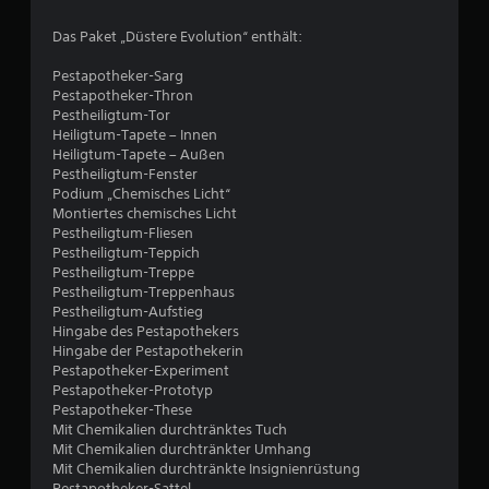
:
Das Paket „Düstere Evolution“ enthält:
5
Pestapotheker-Sarg
Pestapotheker-Thron
v
Pestheiligtum-Tor
Heiligtum-Tapete – Innen
o
Heiligtum-Tapete – Außen
Pestheiligtum-Fenster
n
Podium „Chemisches Licht“
Montiertes chemisches Licht
5
Pestheiligtum-Fliesen
Pestheiligtum-Teppich
Pestheiligtum-Treppe
Pestheiligtum-Treppenhaus
S
Pestheiligtum-Aufstieg
Hingabe des Pestapothekers
t
Hingabe der Pestapothekerin
Pestapotheker-Experiment
e
Pestapotheker-Prototyp
Pestapotheker-These
r
Mit Chemikalien durchtränktes Tuch
Mit Chemikalien durchtränkter Umhang
n
Mit Chemikalien durchtränkte Insignienrüstung
Pestapotheker-Sattel