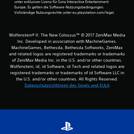
unter exklusiver Lizenz für Sony Interactive Entertainment 
e
Europe. Es gelten die Software-Nutzungsbedingungen. 
Vollständige Nutzungsrechte unter eu.playstation.com/legal.
n
a
Wolfenstein® II: The New Colossus™ © 2017 ZeniMax Media
u
Inc. Developed in association with MachineGames.
MachineGames, Bethesda, Bethesda Softworks, ZeniMax
s
and related logos are registered trademarks or trademarks
of ZeniMax Media Inc. in the U.S. and/or other countries.
1
Wolfenstein, id, id Software, id Tech and related logos are
5
registered trademarks or trademarks of id Software LLC in
the U.S. and/or other countries. All Rights Reserved.
3
Datenschutzrichtlinien des Spiels und EULA
B
e
w