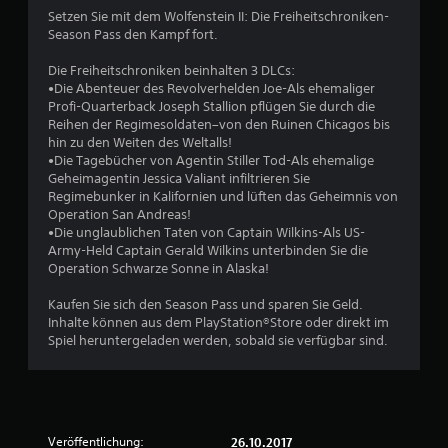
Setzen Sie mit dem Wolfenstein II: Die Freiheitschroniken-
B
Season Pass den Kampf fort.
e
Die Freiheitschroniken beinhalten 3 DLCs:
•Die Abenteuer des Revolverhelden Joe-Als ehemaliger
w
Profi-Quarterback Joseph Stallion pflügen Sie durch die
Reihen der Regimesoldaten–von den Ruinen Chicagos bis
e
hin zu den Weiten des Weltalls!
•Die Tagebücher von Agentin Stiller Tod-Als ehemalige
r
Geheimagentin Jessica Valiant infiltrieren Sie
Regimebunker in Kalifornien und lüften das Geheimnis von
t
Operation San Andreas!
•Die unglaublichen Taten von Captain Wilkins-Als US-
u
Army-Held Captain Gerald Wilkins unterbinden Sie die
Operation Schwarze Sonne in Alaska!
n
Kaufen Sie sich den Season Pass und sparen Sie Geld.
Inhalte können aus dem PlayStation®Store oder direkt im
g
Spiel heruntergeladen werden, sobald sie verfügbar sind.
:
4
.
Veröffentlichung:
26.10.2017