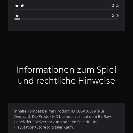
h
n
0 %
s
5 %
c
h
n
i
t
Informationen zum Spiel
t
und rechtliche Hinweise
l
i
c
Inhalte kompatibel mit Produkt-ID CUSA07379 (Nur
Deutsch). Die Produkt-ID befindet sich auf dem BluRay-
h
Label/der Spielverpackung oder im Spieltitel im
PlayStation®Store (digitaler Kauf).
e