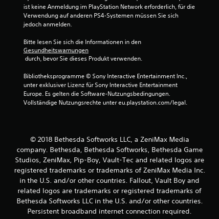
t
t
3
ist keine Anmeldung im PlayStation Network erforderlich, für die 
i
Verwendung auf anderen PS4-Systemen müssen Sie sich 
D
u
o
jedoch anmelden.
-
n
n
A
e
Bitte lesen Sie sich die Informationen in den 
u
n
Gesundheitswarnungen
g
d
f
 durch, bevor Sie dieses Produkt verwenden.
i
ü
e
o
r
Bibliotheksprogramme © Sony Interactive Entertainment Inc., 
d
unter exklusiver Lizenz für Sony Interactive Entertainment 
D
n
i
Europe. Es gelten die Software-Nutzungsbedingungen. 
u
e
Vollständige Nutzungsrechte unter eu.playstation.com/legal.
k
E
a
m
n
p
n
f
© 2018 Bethesda Softworks LLC, a ZeniMax Media
s
i
t
company. Bethesda, Bethesda Softworks, Bethesda Game
n
d
Studios, ZeniMax, Pip-Boy, Vault-Tec and related logos are
d
i
registered trademarks or trademarks of ZeniMax Media Inc.
l
e
in the U.S. and/or other countries. Fallout, Vault Boy and
i
A
c
related logos are trademarks or registered trademarks of
u
h
Bethesda Softworks LLC in the U.S. and/or other countries.
d
k
i
Persistent broadband internet connection required.
e
o