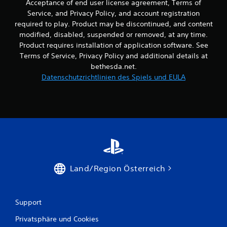
Acceptance of end user license agreement, Terms of
i
a
Service, and Privacy Policy, and account registration
t
u
required to play. Product may be discontinued, and content
d
s
e
modified, disabled, suspended or removed, at any time.
g
r
Product requires installation of application software. See
a
S
b
Terms of Service, Privacy Policy and additional details at
t
e
bethesda.net.
i
s
Datenschutzrichtlinien des Spiels und EULA
c
o
k
e
s
i
.
n
s
t
A
e
n
l
p
l
a
e
Land/Region Österreich
s
n
s
,
b
d
a
a
Support
s
r
s
Privatsphäre und Cookies
e