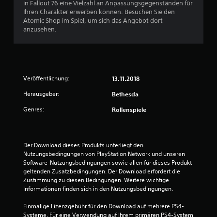
t
e
in Fallout 76 eine Vielzahl an Anpassungsgegenständen für
h
m
(
Ihren Charakter erwerben können. Besuchen Sie den
e
m
n
e
Atomic Shop im Spiel, um sich das Angebot dort
r
u
i
anzusehen.
d
n
a
n
a
i
f
s
z
u
a
s
i
c
e
e
s
h
l
r
Veröffentlichung:
13.11.2018
b
e
)
6
Herausgeber:
Bethesda
e
n
E
S
z
s
Genres:
Rollenspiele
i
u
g
g
k
i
B
n
ö
b
a
n
t
e
Der Download dieses Produkts unterliegt den 
l
n
e
Nutzungsbedingungen von PlayStation Network und unseren 
k
e
i
w
Software-Nutzungsbedingungen sowie allen für dieses Produkt 
o
n
n
geltenden Zusatzbedingungen. Der Download erfordert die 
m
.
i
e
Zustimmung zu diesen Bedingungen. Weitere wichtige 
m
g
Informationen finden sich in den Nutzungsbedingungen.
t
e
r
.
O
Einmalige Lizenzgebühr für den Download auf mehrere PS4-
p
Systeme. Für eine Verwendung auf Ihrem primären PS4-System 