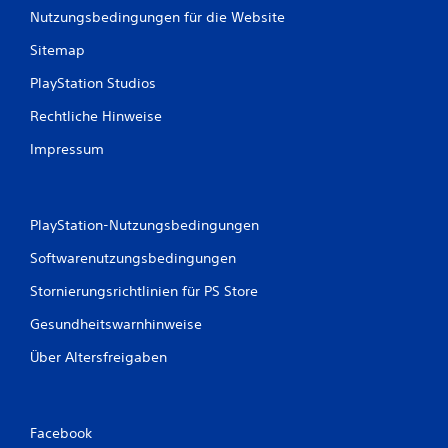
K
S
Nutzungsbedingungen für die Website
l
t
ä
i
Sitemap
n
c
g
PlayStation Studios
k
e
u
a
Rechtliche Hinweise
u
m
s
k
Impressum
a
e
l
h
l
r
e
PlayStation-Nutzungsbedingungen
u
n
n
R
Softwarenutzungsbedingungen
g
i
(
c
Stornierungsrichtlinien für PS Store
h
e
Gesundheitswarnhinweise
t
i
u
n
Über Altersfreigaben
n
f
g
a
e
c
n
h
Facebook
z