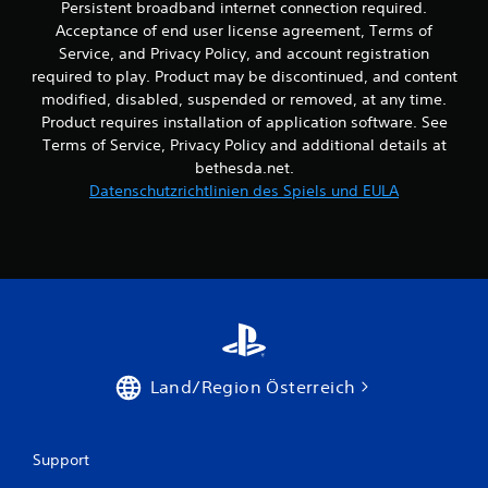
Persistent broadband internet connection required.
i
a
Acceptance of end user license agreement, Terms of
t
u
d
Service, and Privacy Policy, and account registration
s
e
required to play. Product may be discontinued, and content
g
r
a
modified, disabled, suspended or removed, at any time.
S
b
Product requires installation of application software. See
t
e
Terms of Service, Privacy Policy and additional details at
i
s
bethesda.net.
c
o
k
Datenschutzrichtlinien des Spiels und EULA
e
s
i
.
n
s
t
A
e
n
l
p
l
a
e
s
n
Land/Region Österreich
s
,
b
d
a
a
s
r
Support
s
e