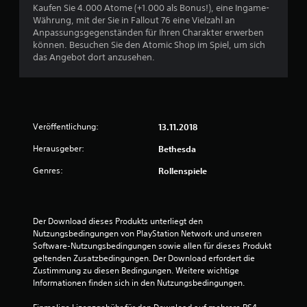
t
Kaufen Sie 4.000 Atome (+1.000 als Bonus!), eine Ingame-
h
m
(
u
Währung, mit der Sie in Fallout 76 eine Vielzahl an
e
m
e
Anpassungsgegenständen für Ihren Charakter erwerben
r
u
i
s
können. Besuchen Sie den Atomic Shop im Spiel, um sich
d
n
n
das Angebot dort anzusehen.
a
i
9
f
s
z
a
s
i
c
e
e
h
l
r
B
b
e
)
Veröffentlichung:
13.11.2018
e
n
E
e
S
z
Herausgeber:
Bethesda
s
i
u
g
w
Genres:
Rollenspiele
g
k
i
n
ö
b
e
a
n
t
l
n
e
r
Der Download dieses Produkts unterliegt den 
k
e
i
Nutzungsbedingungen von PlayStation Network und unseren 
o
n
n
t
Software-Nutzungsbedingungen sowie allen für dieses Produkt 
m
.
i
geltenden Zusatzbedingungen. Der Download erfordert die 
m
g
u
Zustimmung zu diesen Bedingungen. Weitere wichtige 
t
e
Informationen finden sich in den Nutzungsbedingungen.
.
O
n
p