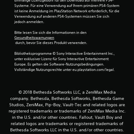
Einmalige Lizenzgebühr für den Download auf mehrere PS4-
t
3
Systeme. Für eine Verwendung auf Ihrem primären PS4-System 
g
i
D
ist keine Anmeldung im PlayStation Network erforderlich, für die 
o
-
Verwendung auf anderen PS4-Systemen müssen Sie sich 
e
n
A
jedoch anmelden.
e
u
n
n
Bitte lesen Sie sich die Informationen in den 
d
f
Gesundheitswarnungen
i
ü
 durch, bevor Sie dieses Produkt verwenden.
o
r
d
D
Bibliotheksprogramme © Sony Interactive Entertainment Inc., 
i
u
unter exklusiver Lizenz für Sony Interactive Entertainment 
e
k
Europe. Es gelten die Software-Nutzungsbedingungen. 
E
a
Vollständige Nutzungsrechte unter eu.playstation.com/legal.
m
n
p
n
f
s
i
t
© 2018 Bethesda Softworks LLC, a ZeniMax Media
n
d
company. Bethesda, Bethesda Softworks, Bethesda Game
d
i
Studios, ZeniMax, Pip-Boy, Vault-Tec and related logos are
l
e
i
registered trademarks or trademarks of ZeniMax Media Inc.
A
c
in the U.S. and/or other countries. Fallout, Vault Boy and
u
h
d
related logos are trademarks or registered trademarks of
k
i
Bethesda Softworks LLC in the U.S. and/or other countries.
e
o