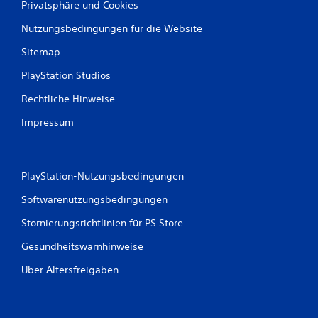
K
Privatsphäre und Cookies
S
l
t
ä
Nutzungsbedingungen für die Website
i
n
c
Sitemap
g
k
e
PlayStation Studios
u
a
u
m
Rechtliche Hinweise
s
k
a
e
Impressum
l
h
l
r
e
u
n
PlayStation-Nutzungsbedingungen
n
R
g
i
Softwarenutzungsbedingungen
(
c
h
e
Stornierungsrichtlinien für PS Store
t
i
u
Gesundheitswarnhinweise
n
n
f
g
Über Altersfreigaben
a
e
c
n
h
z