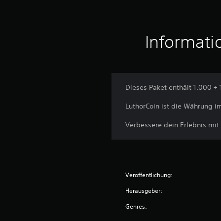
s
2
B
Informati
e
w
e
r
t
Dieses Paket enthält 1.000 + 
u
n
LuthorCoin ist die Währung i
g
e
Verbessere dein Erlebnis mit
n
Veröffentlichung:
Herausgeber:
Genres: