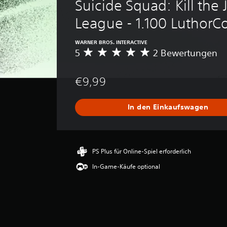
Suicide Squad: Kill the J
League - 1.100 LuthorC
WARNER BROS. INTERACTIVE
5
2 Bewertungen
D
u
r
€9,99
c
h
s
In den Einkaufswagen
c
h
n
i
t
PS Plus für Online-Spiel erforderlich
t
In-Game-Käufe optional
l
i
c
h
e
B
e