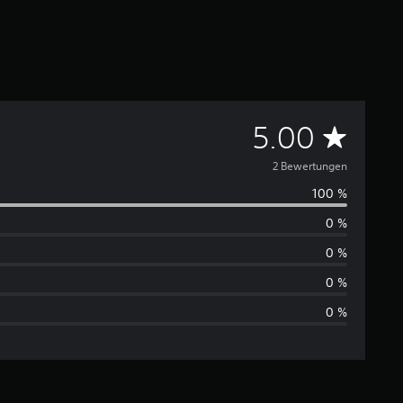
D
5.00
u
2 Bewertungen
100 %
r
0 %
c
0 %
h
0 %
0 %
s
c
h