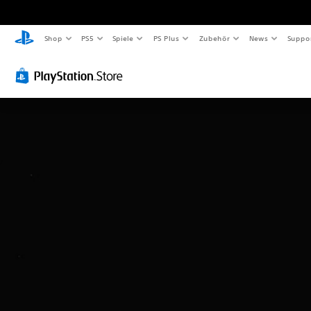
Shop
PS5
Spiele
PS Plus
Zubehör
News
Suppo