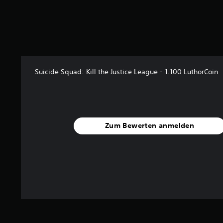
w
e
r
t
u
n
g
Suicide Squad: Kill the Justice League - 1.100 LuthorCoin
:
5
v
o
n
5
Zum Bewerten anmelden
S
t
e
r
n
e
n
a
u