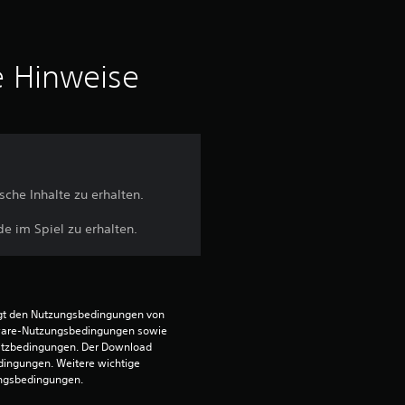
n
i
e Hinweise
t
t
l
che Inhalte zu erhalten.
i
e im Spiel zu erhalten.
c
h
egt den Nutzungsbedingungen von 
e
ware-Nutzungsbedingungen sowie 
satzbedingungen. Der Download 
dingungen. Weitere wichtige 
B
ungsbedingungen.