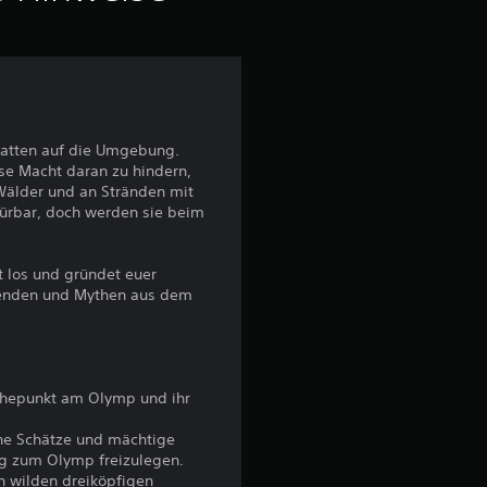
t
t
l
hatten auf die Umgebung.
i
ese Macht daran zu hindern,
Wälder und an Stränden mit
c
pürbar, doch werden sie beim
h
 los und gründet euer
e
egenden und Mythen aus dem
B
e
Höhepunkt am Olymp und ihr
w
ene Schätze und mächtige
eg zum Olymp freizulegen.
e
en wilden dreiköpfigen