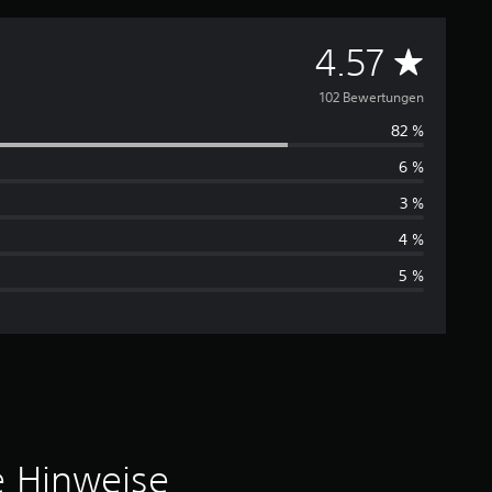
D
4.57
u
102 Bewertungen
82 %
r
6 %
c
3 %
h
4 %
5 %
s
c
h
n
i
e Hinweise