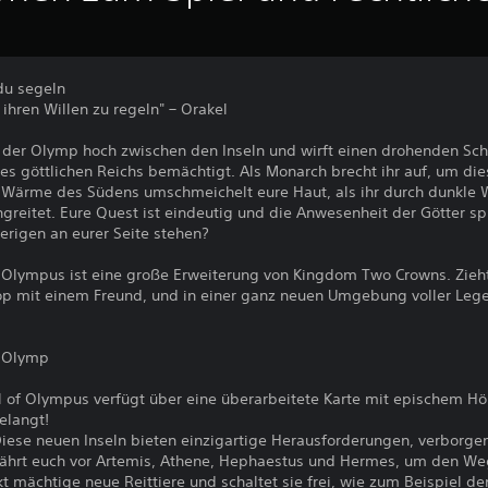
du segeln
ihren Willen zu regeln" – Orakel
h der Olymp hoch zwischen den Inseln und wirft einen drohenden Sc
des göttlichen Reichs bemächtigt. Als Monarch brecht ihr auf, um di
e Wärme des Südens umschmeichelt eure Haut, als ihr durch dunkle 
greitet. Eure Quest ist eindeutig und die Anwesenheit der Götter s
erigen an eurer Seite stehen?
 Olympus ist eine große Erweiterung von Kingdom Two Crowns. Zieht
Koop mit einem Freund, und in einer ganz neuen Umgebung voller L
s Olymp
ll of Olympus verfügt über eine überarbeitete Karte mit epischem 
gelangt!
Diese neuen Inseln bieten einzigartige Herausforderungen, verborg
währt euch vor Artemis, Athene, Hephaestus und Hermes, um den W
kt mächtige neue Reittiere und schaltet sie frei, wie zum Beispiel d