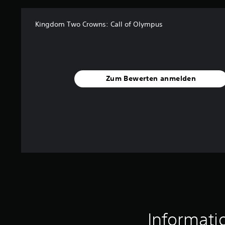
n
a
Kingdom Two Crowns: Call of Olympus
u
s
1
0
2
Zum Bewerten anmelden
B
e
w
e
r
t
u
n
g
e
n
Informati