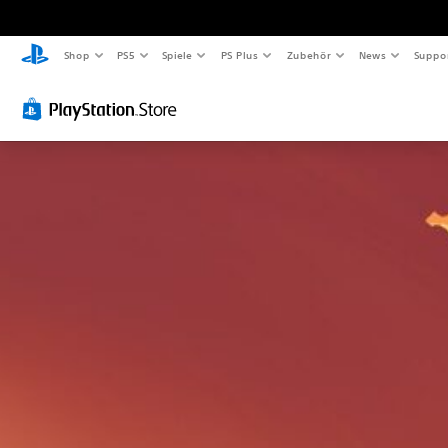
Shop
PS5
Spiele
PS Plus
Zubehör
News
Suppo