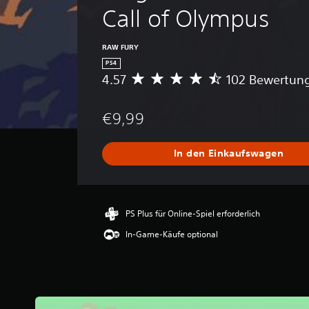
Call of Olympus
RAW FURY
PS4
4.57
102 Bewertun
D
u
r
€9,99
c
h
s
In den Einkaufswagen
c
h
n
i
t
PS Plus für Online-Spiel erforderlich
t
In-Game-Käufe optional
l
i
c
h
e
B