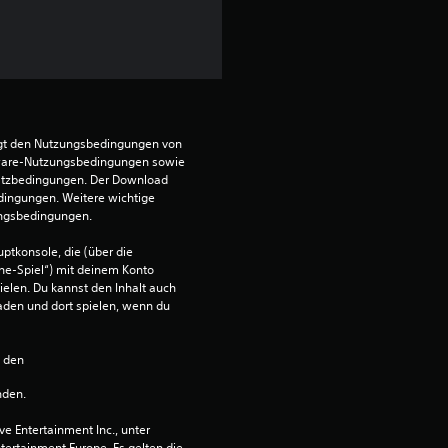
8
v
o
egt den Nutzungsbedingungen von 
n
ware-Nutzungsbedingungen sowie 
satzbedingungen. Der Download 
dingungen. Weitere wichtige 
5
ungsbedingungen.
ptkonsole, die (über die 
ne-Spiel“) mit deinem Konto 
S
ielen. Du kannst den Inhalt auch 
den und dort spielen, wenn du 
t
n den 
e
nden.
r
 Entertainment Inc., unter 
ntertainment Europe. Es gelten die 