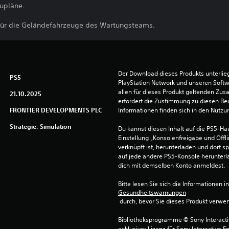
aupläne.
 für die Geländefahrzeuge des Wartungsteams.
Der Download dieses Produkts unterli
PS5
PlayStation Network und unseren Soft
allen für dieses Produkt geltenden Zu
21.10.2025
erfordert die Zustimmung zu diesen Be
FRONTIER DEVELOPMENTS PLC
Informationen finden sich in den Nutz
Strategie, Simulation
Du kannst diesen Inhalt auf die PS5-Hau
Einstellung „Konsolenfreigabe und Offli
verknüpft ist, herunterladen und dort sp
auf jede andere PS5-Konsole herunterla
dich mit demselben Konto anmeldest.
Bitte lesen Sie sich die Informationen i
Gesundheitswarnungen
 durch, bevor Sie dieses Produkt verwe
Bibliotheksprogramme © Sony Interactive
exklusiver Lizenz für Sony Interactive E