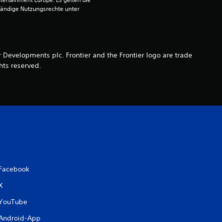
n
ändige Nutzungsrechte unter 
e
n
r Developments plc. Frontier and the Frontier logo are trade
a
hts reserved.
u
s
2
9
9
Facebook
X
YouTube
B
Android-App