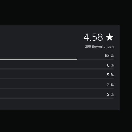
D
4.58
u
299 Bewertungen
82 %
r
6 %
c
5 %
h
2 %
5 %
s
c
h