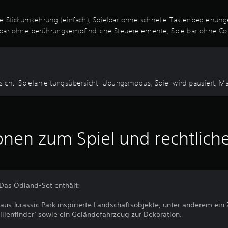
re Stickumkehrung (einfach), Spielbar ohne schnelle Tastenbedienung
bar ohne berührungsempfindliche Steuerelemente, Spielbar ohne Contro
sicht, Spielanleitungsübersicht, Übungsmodus, Spiel wird pausiert, M
onen zum Spiel und rechtlich
: Das Ödland-Set enthält:
aus Jurassic Park inspirierte Landschaftsobjekte, unter anderem ei
silienfinder‘ sowie ein Geländefahrzeug zur Dekoration.