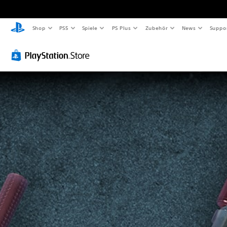
Shop
PS5
Spiele
PS Plus
Zubehör
News
Suppo