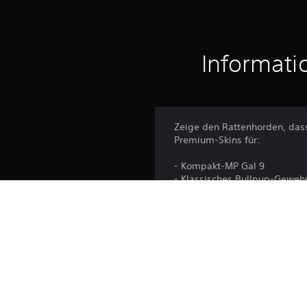
Informati
Zeige den Rattenhorden, dass
Premium-Skins für:
- Kompakt-MP Gal 9
- Klassisches Bullpup-Gewehr
- Granatenwerfer ACW-20
- Mehrfachflinte BSS-2
Plattform:
Veröffentlichung: