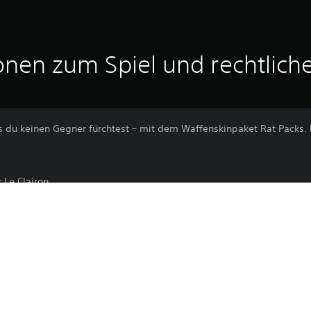
onen zum Spiel und rechtlich
 du keinen Gegner fürchtest – mit dem Waffenskinpaket Rat Packs. E
 Le Clairon
Der Download dieses Produkts unterli
PS4
PlayStation Network und unseren Soft
allen für dieses Produkt geltenden Zu
29.3.2023
erfordert die Zustimmung zu diesen Be