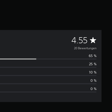
D
4.55
u
20 Bewertungen
65 %
r
25 %
c
10 %
h
0 %
0 %
s
c