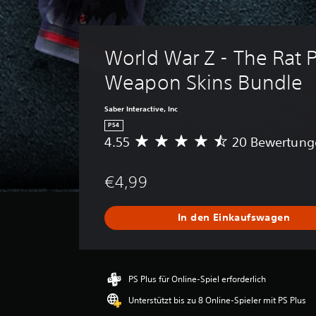
World War Z - The Rat 
Weapon Skins Bundle
Saber Interactive, Inc
PS4
4.55
20 Bewertung
D
u
r
€4,99
c
h
s
In den Einkaufswagen
c
h
n
i
t
PS Plus für Online-Spiel erforderlich
t
Unterstützt bis zu 8 Online-Spieler mit PS Plus
l