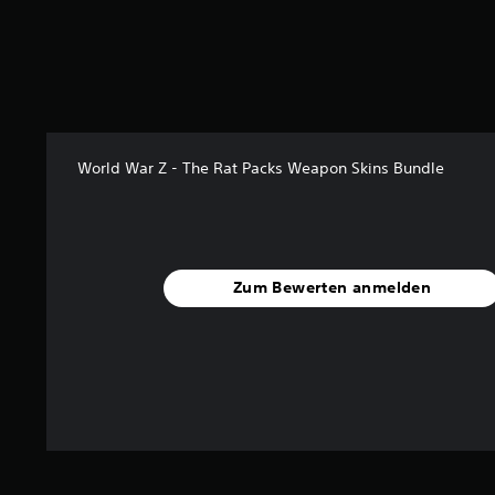
t
e
r
n
e
n
a
u
World War Z - The Rat Packs Weapon Skins Bundle
s
2
0
B
e
Zum Bewerten anmelden
w
e
r
t
u
n
g
e
n