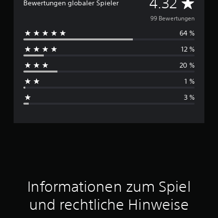
D
4.32
Bewertungen globaler Spieler
u
99 Bewertungen
64 %
r
12 %
c
20 %
h
1 %
s
3 %
c
h
n
i
t
Informationen zum Spiel
t
und rechtliche Hinweise