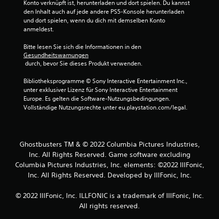
(
Konto verknüpft ist, herunterladen und dort spielen. Du kannst 
g
e
den Inhalt auch auf jede andere PS5-Konsole herunterladen 
und dort spielen, wenn du dich mit demselben Konto 
i
e
anmeldest.
n
f
n
Bitte lesen Sie sich die Informationen in den 
a
Gesundheitswarnungen
c
 durch, bevor Sie dieses Produkt verwenden.
h
)
Bibliotheksprogramme © Sony Interactive Entertainment Inc., 
unter exklusiver Lizenz für Sony Interactive Entertainment 
E
Europe. Es gelten die Software-Nutzungsbedingungen. 
s
Vollständige Nutzungsrechte unter eu.playstation.com/legal.
g
i
b
t
Ghostbusters TM & © 2022 Columbia Pictures Industries,
e
i
Inc. All Rights Reserved. Game software excluding
n
Columbia Pictures Industries, Inc. elements: ©2022 IllFonic,
i
Inc. All Rights Reserved. Developed by IllFonic, Inc.
g
e
© 2022 IllFonic, Inc. ILLFONIC is a trademark of IllFonic, Inc.
O
All rights reserved.
p
t