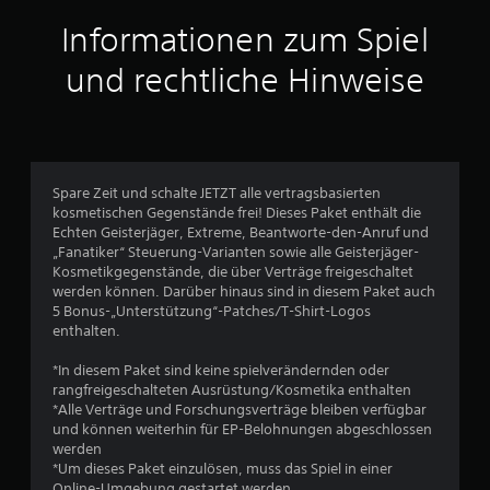
i
o
o
Informationen zum Spiel
n
m
d
m
n
und rechtliche Hinweise
l
e
i
n
5
c
s
h
c
k
h
e
e
S
i
Spare Zeit und schalte JETZT alle vertragsbasierten
i
t
kosmetischen Gegenstände frei! Dieses Paket enthält die
n
t
d
Echten Geisterjäger, Extreme, Beantworte-den-Anruf und
e
e
„Fanatiker“ Steuerung-Varianten sowie alle Geisterjäger-
n
e
r
Kosmetikgegenstände, die über Verträge freigeschaltet
.
S
werden können. Darüber hinaus sind in diesem Paket auch
r
t
5 Bonus-„Unterstützung“-Patches/T-Shirt-Logos
i
enthalten.
n
c
k
*In diesem Paket sind keine spielverändernden oder
e
s
rangfreigeschalteten Ausrüstung/Kosmetika enthalten
.
*Alle Verträge und Forschungsverträge bleiben verfügbar
n
und können weiterhin für EP-Belohnungen abgeschlossen
werden
A
a
*Um dieses Paket einzulösen, muss das Spiel in einer
n
Online-Umgebung gestartet werden