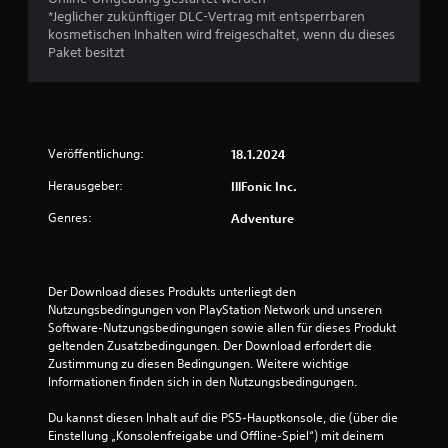
p
u
*Jeglicher zukünftiger DLC-Vertrag mit entsperrbaren
a
kosmetischen Inhalten wird freigeschaltet, wenn du dieses
s
s
Paket besitzt
s
8
b
a
r
e
Veröffentlichung:
18.1.2024
B
S
Herausgeber:
IllFonic Inc.
t
e
i
Genres:
Adventure
c
w
k
u
e
m
Der Download dieses Produkts unterliegt den 
Nutzungsbedingungen von PlayStation Network und unseren 
k
r
Software-Nutzungsbedingungen sowie allen für dieses Produkt 
e
geltenden Zusatzbedingungen. Der Download erfordert die 
t
h
Zustimmung zu diesen Bedingungen. Weitere wichtige 
r
Informationen finden sich in den Nutzungsbedingungen.
u
u
n
Du kannst diesen Inhalt auf die PS5-Hauptkonsole, die (über die 
n
g
Einstellung „Konsolenfreigabe und Offline-Spiel“) mit deinem 