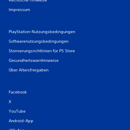
b
e
Impressum
w
e
g
u
PlayStation-Nutzungsbedingungen
n
g
Softwarenutzungsbedingungen
e
n
Stornierungsrichtlinien für PS Store
.
Gesundheitswarnhinweise
S
Über Altersfreigaben
p
i
e
Facebook
l
b
X
a
r
YouTube
o
Android-App
h
n