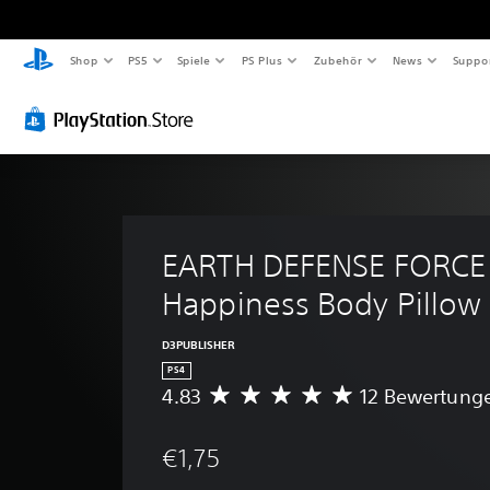
Shop
PS5
Spiele
PS Plus
Zubehör
News
Suppo
EARTH DEFENSE FORCE 
Happiness Body Pillow
D3PUBLISHER
PS4
4.83
12 Bewertung
D
u
r
€1,75
c
h