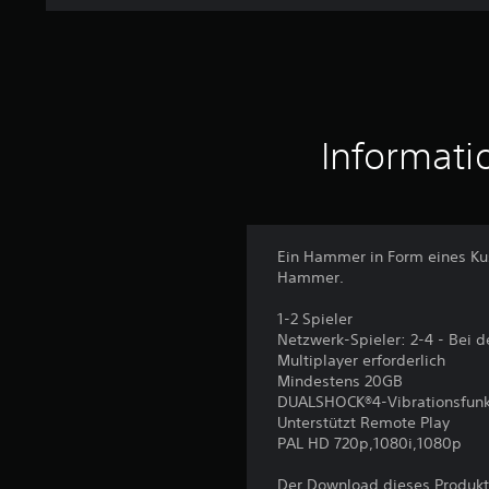
e
r
t
u
n
g
e
Informati
n
Ein Hammer in Form eines Kus
Hammer.
1-2 Spieler
Netzwerk-Spieler: 2-4 - Bei d
Multiplayer erforderlich
Mindestens 20GB
DUALSHOCK®4-Vibrationsfunk
Unterstützt Remote Play
PAL HD 720p,1080i,1080p
Der Download dieses Produkt