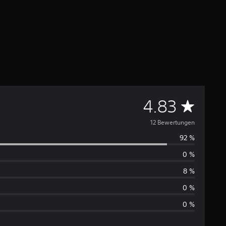
D
4.83
u
12 Bewertungen
92 %
r
0 %
c
8 %
h
0 %
0 %
s