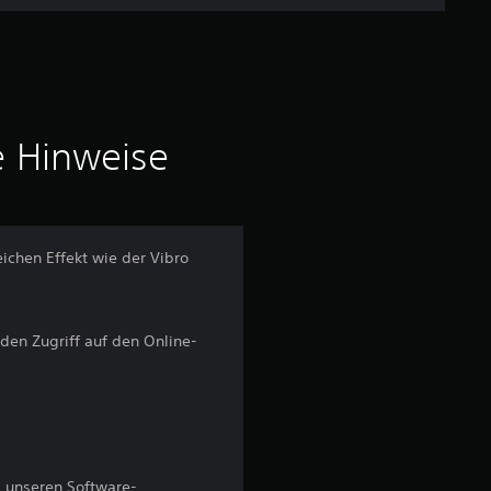
c
h
n
i
e Hinweise
t
t
ichen Effekt wie der Vibro
l
i
 den Zugriff auf den Online-
c
h
e
 unseren Software-