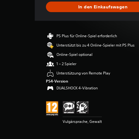
s
In den Einkaufswagen
c
h
n
i
t
PS Plus für Online-Spiel erforderlich
t
l
Unterstützt bis zu 4 Online-Spieler mit PS Plus
i
Online-Spiel optional
c
h
1 – 2 Spieler
e
Unterstützung von Remote Play
B
e
PS4-Version
w
DUALSHOCK 4-Vibration
e
r
t
u
n
g
Vulgärsprache, Gewalt
:
4
.