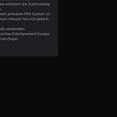
ad erfordert die Zustimmung
B
n.
hrem primären PS4-System ist
e
emen müssen Sie sich jedoch
w
dukt verwenden.
eractive Entertainment Europe.
e
.com/legal.
r
t
u
n
g
:
4