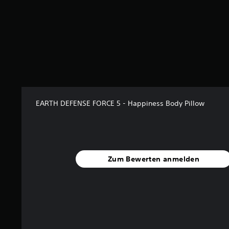
8
3
v
o
n
5
S
t
e
EARTH DEFENSE FORCE 5 - Happiness Body Pillow
r
n
e
n
a
u
Zum Bewerten anmelden
s
1
2
B
e
w