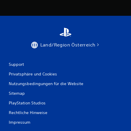
t
u
n
g
Land/Region Österreich
e
n
Support
Privatsphäre und Cookies
Nutzungsbedingungen für die Website
Sitemap
PlayStation Studios
Rechtliche Hinweise
Impressum