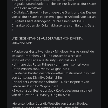
e
- Digitaler Soundtrack* - Erlebe die Musik von Baldur's Gate
w
3 von Borislav Slavov
- Digitales Artbook* - Bewundere die Grafik und das Design
e
von Baldur's Gate 3 in diesem digitalen Artbook von Larian
- Digitale Charakterbögen* - Nutze einen Satz D&D-
r
Charakterbögen der Originalcharaktere von Baldur's Gate
3
t
UND GEGENSTÄNDE AUS DER WELT VON DIVINITY:
u
ORIGINAL SIN!
- Maske des Gestaltwandlers - Mit dieser Maske kannst du
n
im Handumdrehen Volk und Aussehen wechseln -
inspiriert von Fane aus Divinity: Original Sin II
g
- Umhang des Roten Prinzen - Umhang inspiriert vom
Roten Prinzen aus Divinity: Original Sin II
:
- Laute des Barden der Schönwetter - Instrument inspiriert
von Lohse aus Divinity: Original Sin II
4
- Nadel der Gesetzlosen Schurkin - Dolch inspiriert von
Sebille aus Divinity: Original Sin II
.
- Zweispitz der Bestie der See - Kopfbedeckung inspiriert
von der Bestie aus Divinity: Original Sin II
8
*Herunterladbar über die Website von Larian Studios,
8
indem du ein Larian-Konto im Spiel verknüpfst.