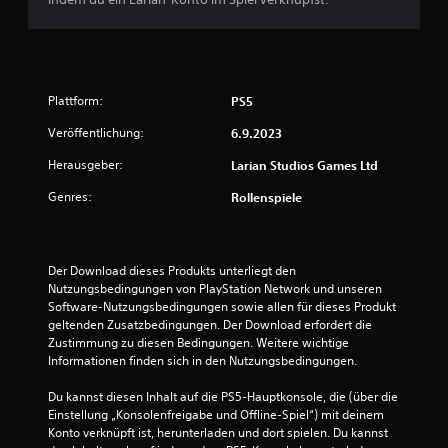
v
o
n
Plattform:
PS5
Veröffentlichung:
6.9.2023
5
Herausgeber:
Larian Studios Games Ltd
Genres:
Rollenspiele
S
t
Der Download dieses Produkts unterliegt den 
e
Nutzungsbedingungen von PlayStation Network und unseren 
Software-Nutzungsbedingungen sowie allen für dieses Produkt 
r
geltenden Zusatzbedingungen. Der Download erfordert die 
Zustimmung zu diesen Bedingungen. Weitere wichtige 
n
Informationen finden sich in den Nutzungsbedingungen.
e
Du kannst diesen Inhalt auf die PS5-Hauptkonsole, die (über die 
Einstellung „Konsolenfreigabe und Offline-Spiel“) mit deinem 
n
Konto verknüpft ist, herunterladen und dort spielen. Du kannst 