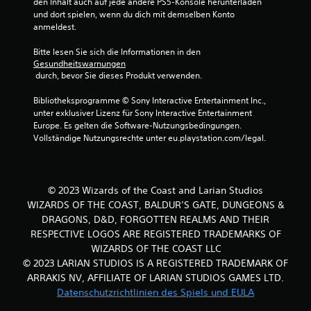
den Inhalt auch auf jede andere PS5-Konsole herunterladen 
und dort spielen, wenn du dich mit demselben Konto 
a
anmeldest.
u
Bitte lesen Sie sich die Informationen in den 
Gesundheitswarnungen
s
 durch, bevor Sie dieses Produkt verwenden.
7
Bibliotheksprogramme © Sony Interactive Entertainment Inc., 
unter exklusiver Lizenz für Sony Interactive Entertainment 
1
Europe. Es gelten die Software-Nutzungsbedingungen. 
Vollständige Nutzungsrechte unter eu.playstation.com/legal.
2
© 2023 Wizards of the Coast and Larian Studios
B
WIZARDS OF THE COAST, BALDUR’S GATE, DUNGEONS &
DRAGONS, D&D, FORGOTTEN REALMS AND THEIR
e
RESPECTIVE LOGOS ARE REGISTERED TRADEMARKS OF
w
WIZARDS OF THE COAST LLC
© 2023 LARIAN STUDIOS IS A REGISTERED TRADEMARK OF
e
ARRAKIS NV, AFFILIATE OF LARIAN STUDIOS GAMES LTD.
Datenschutzrichtlinien des Spiels und EULA
r