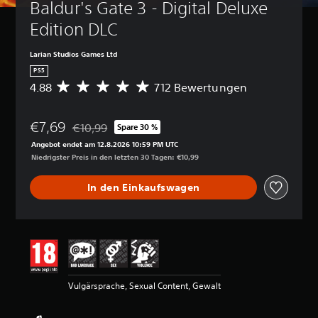
Baldur's Gate 3 - Digital Deluxe 
Edition DLC
Larian Studios Games Ltd
PS5
4.88
712 Bewertungen
D
u
r
€7,69
c
€10,99
Spare 30 %
Preisnachlass gegenüber dem Originalpreis von €10
h
Angebot endet am 12.8.2026 10:59 PM UTC
s
Niedrigster Preis in den letzten 30 Tagen: €10,99
c
h
In den Einkaufswagen
n
i
t
t
l
i
c
h
Vulgärsprache, Sexual Content, Gewalt
e
B
e