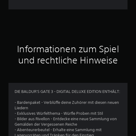
c
h
n
i
t
Informationen zum Spiel
t
und rechtliche Hinweise
l
i
c
DIE BALDUR'S GATE 3 - DIGITAL DELUXE EDITION ENTHÄLT:
h
- Bardenpaket - Verblüffe deine Zuhörer mit diesen neuen
Liedern
e
- Exklusives Würfelthema - Würfle Proben mit Stil
- Bilder aus Rivellon - Entdecke eine neue Sammlung von
B
Gemälden der Vergessenen Reiche
- Abenteurerbeutel - Erhalte eine Sammlung mit
Lagervorräten und Tränken für den Einstieg