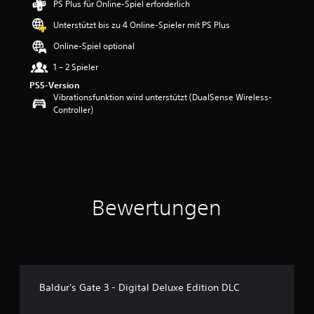
PS Plus für Online-Spiel erforderlich
w
Unterstützt bis zu 4 Online-Spieler mit PS Plus
e
r
Online-Spiel optional
t
u
1 – 2 Spieler
n
PS5-Version
g
Vibrationsfunktion wird unterstützt (DualSense Wireless-
:
Controller)
4
.
8
8
v
o
n
Bewertungen
5
S
t
e
r
n
Baldur's Gate 3 - Digital Deluxe Edition DLC
e
n